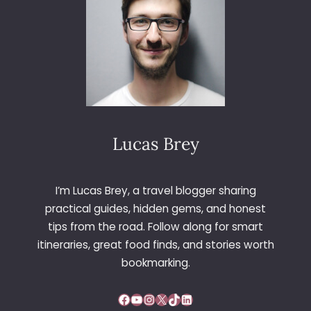
N
O
O
N
L
I
N
E
D
Lucas Brey
E
N
G
I’m Lucas Brey, a travel blogger sharing
A
practical guides, hidden gems, and honest
N
tips from the road. Follow along for smart
D
E
itineraries, great food finds, and stories worth
A
bookmarking.
L
E
Facebook
YouTube
Instagram
X
TikTok
LinkedIn
R