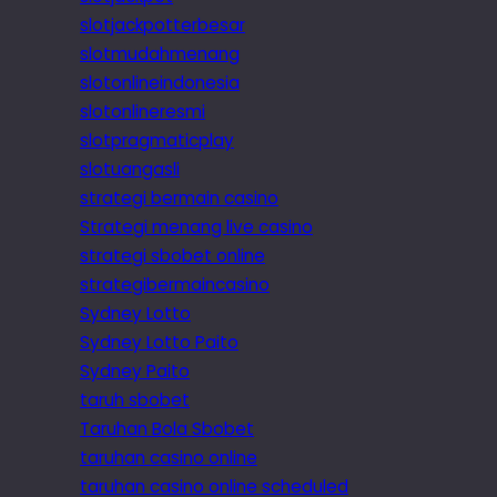
slotjackpotterbesar
slotmudahmenang
slotonlineindonesia
slotonlineresmi
slotpragmaticplay
slotuangasli
strategi bermain casino
Strategi menang live casino
strategi sbobet online
strategibermaincasino
Sydney Lotto
Sydney Lotto Paito
Sydney Paito
taruh sbobet
Taruhan Bola Sbobet
taruhan casino online
taruhan casino online scheduled