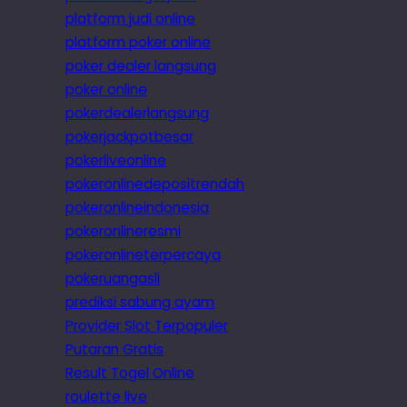
platform judi online
platform poker online
poker dealer langsung
poker online
pokerdealerlangsung
pokerjackpotbesar
pokerliveonline
pokeronlinedepositrendah
pokeronlineindonesia
pokeronlineresmi
pokeronlineterpercaya
pokeruangasli
prediksi sabung ayam
Provider Slot Terpopuler
Putaran Gratis
Result Togel Online
roulette live