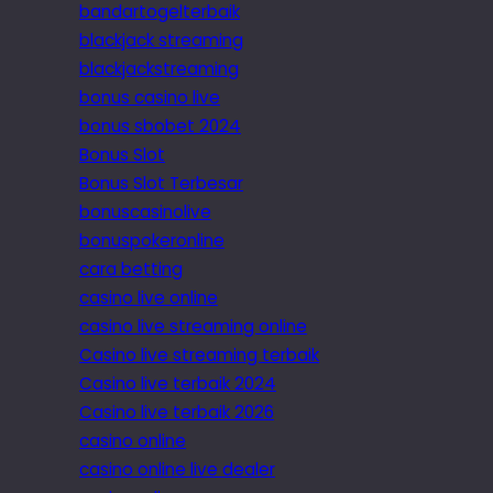
bandartogelterbaik
blackjack streaming
blackjackstreaming
bonus casino live
bonus sbobet 2024
Bonus Slot
Bonus Slot Terbesar
bonuscasinolive
bonuspokeronline
cara betting
casino live online
casino live streaming online
Casino live streaming terbaik
Casino live terbaik 2024
Casino live terbaik 2026
casino online
casino online live dealer