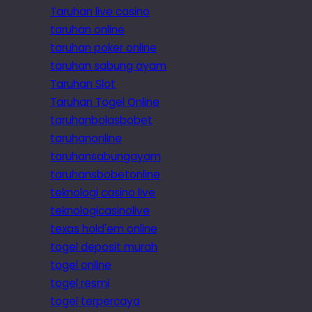
Taruhan live casino
taruhan online
taruhan poker online
taruhan sabung ayam
Taruhan Slot
Taruhan Togel Online
taruhanbolasbobet
taruhanonline
taruhansabungayam
taruhansbobetonline
teknologi casino live
teknologicasinolive
texas hold'em online
togel deposit murah
togel online
togel resmi
togel terpercaya