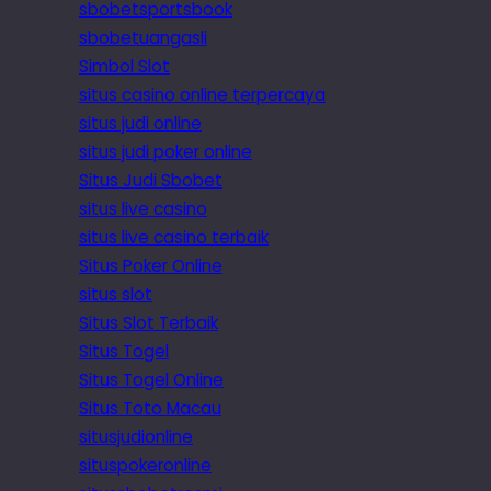
sbobetsportsbook
sbobetuangasli
Simbol Slot
situs casino online terpercaya
situs judi online
situs judi poker online
Situs Judi Sbobet
situs live casino
situs live casino terbaik
Situs Poker Online
situs slot
Situs Slot Terbaik
Situs Togel
Situs Togel Online
Situs Toto Macau
situsjudionline
situspokeronline