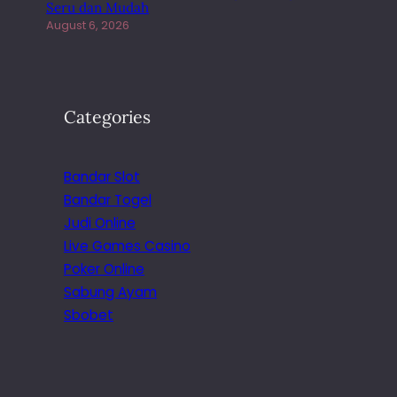
Seru dan Mudah
August 6, 2026
Categories
Bandar Slot
Bandar Togel
Judi Online
Live Games Casino
Poker Online
Sabung Ayam
Sbobet