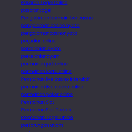
Pasaran Togel Online
pasarantogel
Pengalaman bermain live casino
pengalaman casino nyata
pengalamancasinonyata
perjudian online
perkelahian ayam
perkelahianayam
permainan judi online
permainan kartu online
Permainan live casino interaktif
permainan live casino online
permainan poker online
Permainan Slot
Permainan Slot Terbaik
Permainan Togel Online
pertarungan ayam