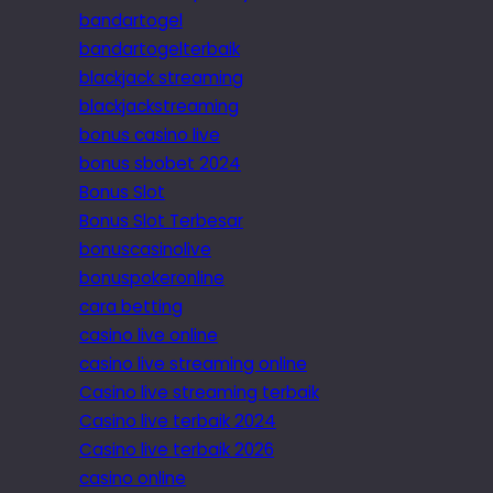
bandartogel
bandartogelterbaik
blackjack streaming
blackjackstreaming
bonus casino live
bonus sbobet 2024
Bonus Slot
Bonus Slot Terbesar
bonuscasinolive
bonuspokeronline
cara betting
casino live online
casino live streaming online
Casino live streaming terbaik
Casino live terbaik 2024
Casino live terbaik 2026
casino online