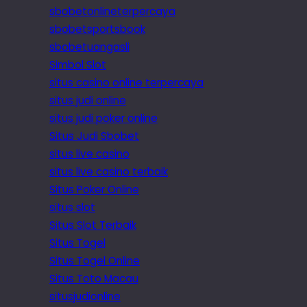
sbobetonlineterpercaya
sbobetsportsbook
sbobetuangasli
Simbol Slot
situs casino online terpercaya
situs judi online
situs judi poker online
Situs Judi Sbobet
situs live casino
situs live casino terbaik
Situs Poker Online
situs slot
Situs Slot Terbaik
Situs Togel
Situs Togel Online
Situs Toto Macau
situsjudionline