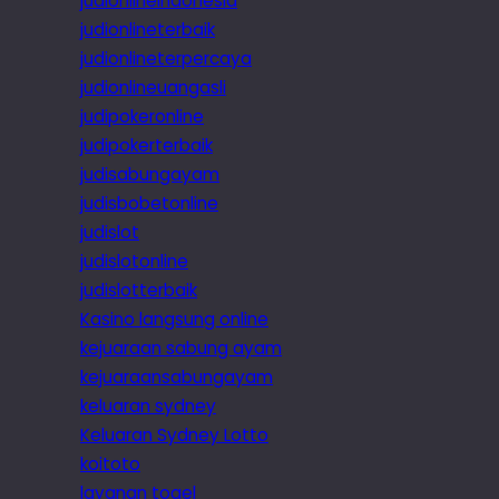
judionlineindonesia
judionlineterbaik
judionlineterpercaya
judionlineuangasli
judipokeronline
judipokerterbaik
judisabungayam
judisbobetonline
judislot
judislotonline
judislotterbaik
Kasino langsung online
kejuaraan sabung ayam
kejuaraansabungayam
keluaran sydney
Keluaran Sydney Lotto
koitoto
layanan togel