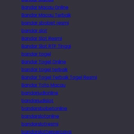
Bandar Macau Online
Bandar Macau Terbaik
bandar sbobet resmi
bandar slot
Bandar Slot Resmi
Bandar Slot RTP Tinggi
bandar togel
Bandar Togel Online
bandar togel terbaik
Bandar Togel Terbaik Togel Resmi
Bandar Toto Macau
bandarjudionline
bandarjudislot
bandarsbobetonline
bandarslotonline
bandarslotresmi
bandarslotterpercaya