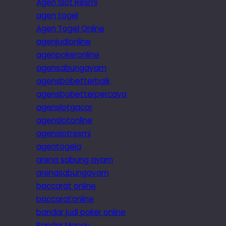
Agen Slot Resmi
agen togel
Agen Togel Online
agenjudionline
agenpokeronline
agensabungayam
agensbobetterbaik
agensbobetterpercaya
agenslotgacor
agenslotonline
agenslotresmi
agentogela
arena sabung ayam
arenasabungayam
baccarat online
baccaratonline
bandar judi poker online
Bandar Macau