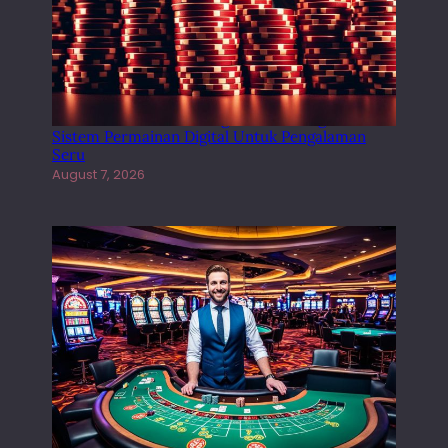
N
G
A
N
P
Live Games Casino Mengenal Teknologi Dan
E
Sistem Permainan Digital Untuk Pengalaman
N
Seru
G
August 7, 2026
A
L
A
M
A
N
S
E
R
U
D
A