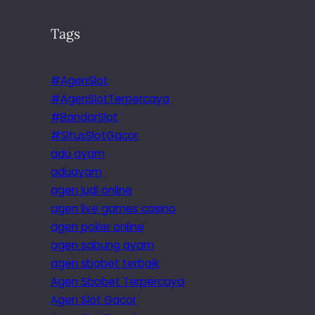
Tags
#AgenSlot
#AgenSlotTerpercaya
#BandarSlot
#SitusSlotGacor
adu ayam
aduayam
agen judi online
agen live games casino
agen poker online
agen sabung ayam
agen sbobet terbaik
Agen Sbobet Terpercaya
Agen Slot Gacor