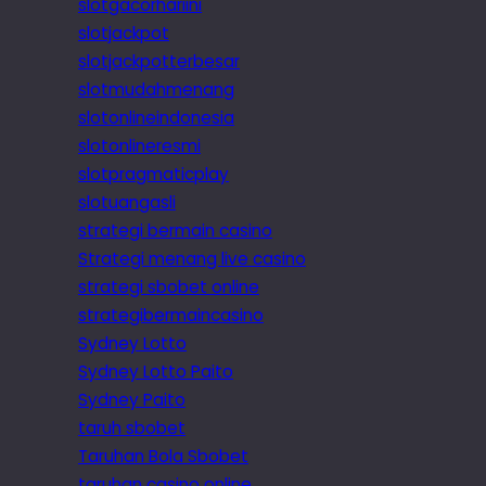
slotgacorhariini
slotjackpot
slotjackpotterbesar
slotmudahmenang
slotonlineindonesia
slotonlineresmi
slotpragmaticplay
slotuangasli
strategi bermain casino
Strategi menang live casino
strategi sbobet online
strategibermaincasino
Sydney Lotto
Sydney Lotto Paito
Sydney Paito
taruh sbobet
Taruhan Bola Sbobet
taruhan casino online