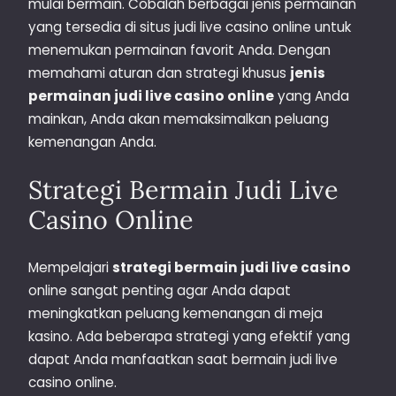
mulai bermain. Cobalah berbagai jenis permainan
yang tersedia di situs judi live casino online untuk
menemukan permainan favorit Anda. Dengan
memahami aturan dan strategi khusus
jenis
permainan judi live casino online
yang Anda
mainkan, Anda akan memaksimalkan peluang
kemenangan Anda.
Strategi Bermain Judi Live
Casino Online
Mempelajari
strategi bermain judi live casino
online sangat penting agar Anda dapat
meningkatkan peluang kemenangan di meja
kasino. Ada beberapa strategi yang efektif yang
dapat Anda manfaatkan saat bermain judi live
casino online.