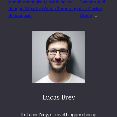
Mudah Menangkan Hadiah Besar
Taruhan Judi
dengan Situs Judi Online Terpercaya
Live Casino
di Indonesia
Online
→
Lucas Brey
I’m Lucas Brey, a travel blogger sharing