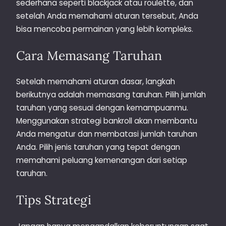
sederhana seperti blackjack atau roulette, dan
setelah Anda memahami aturan tersebut, Anda
bisa mencoba permainan yang lebih kompleks.
Cara Memasang Taruhan
Setelah memahami aturan dasar, langkah
berikutnya adalah memasang taruhan. Pilih jumlah
taruhan yang sesuai dengan kemampuanmu.
Menggunakan strategi bankroll akan membantu
Anda mengatur dan membatasi jumlah taruhan
Anda. Pilih jenis taruhan yang tepat dengan
memahami peluang kemenangan dari setiap
taruhan.
Tips Strategi