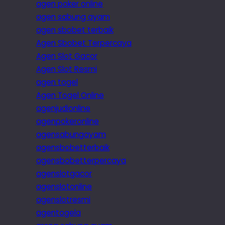
agen poker online
agen sabung ayam
agen sbobet terbaik
Agen Sbobet Terpercaya
Agen Slot Gacor
Agen Slot Resmi
agen togel
Agen Togel Online
agenjudionline
agenpokeronline
agensabungayam
agensbobetterbaik
agensbobetterpercaya
agenslotgacor
agenslotonline
agenslotresmi
agentogela