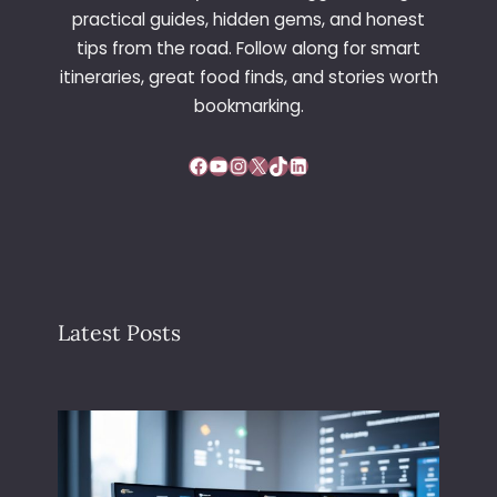
practical guides, hidden gems, and honest
tips from the road. Follow along for smart
itineraries, great food finds, and stories worth
bookmarking.
Facebook
YouTube
Instagram
X
TikTok
LinkedIn
Latest Posts