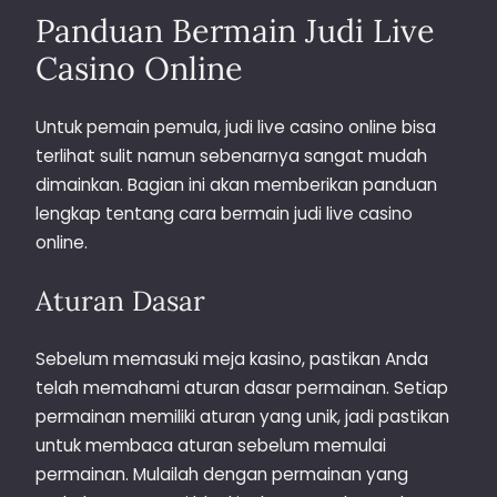
Panduan Bermain Judi Live
Casino Online
Untuk pemain pemula, judi live casino online bisa
terlihat sulit namun sebenarnya sangat mudah
dimainkan. Bagian ini akan memberikan panduan
lengkap tentang cara bermain judi live casino
online.
Aturan Dasar
Sebelum memasuki meja kasino, pastikan Anda
telah memahami aturan dasar permainan. Setiap
permainan memiliki aturan yang unik, jadi pastikan
untuk membaca aturan sebelum memulai
permainan. Mulailah dengan permainan yang