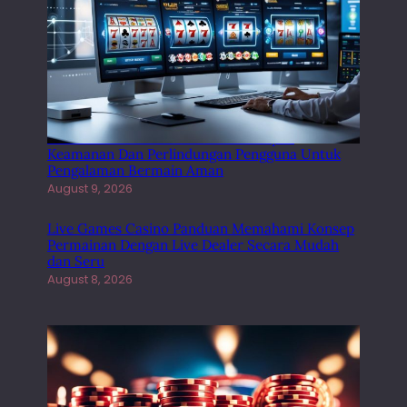
Judi Online Panduan Memahami Aspek
Keamanan Dan Perlindungan Pengguna Untuk
Pengalaman Bermain Aman
August 9, 2026
Live Games Casino Panduan Memahami Konsep
Permainan Dengan Live Dealer Secara Mudah
dan Seru
August 8, 2026