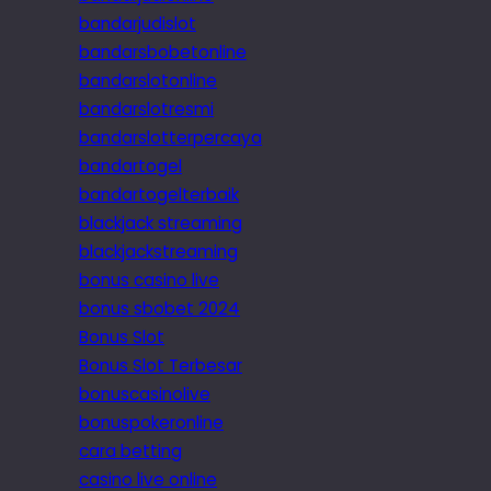
bandarjudislot
bandarsbobetonline
bandarslotonline
bandarslotresmi
bandarslotterpercaya
bandartogel
bandartogelterbaik
blackjack streaming
blackjackstreaming
bonus casino live
bonus sbobet 2024
Bonus Slot
Bonus Slot Terbesar
bonuscasinolive
bonuspokeronline
cara betting
casino live online