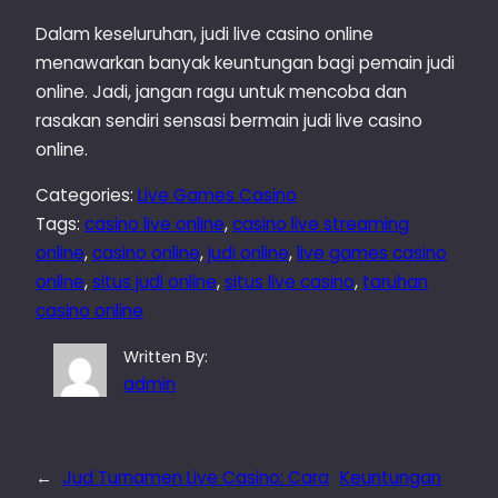
Dalam keseluruhan, judi live casino online
menawarkan banyak keuntungan bagi pemain judi
online. Jadi, jangan ragu untuk mencoba dan
rasakan sendiri sensasi bermain judi live casino
online.
Categories:
Live Games Casino
Tags:
casino live online
, 
casino live streaming
online
, 
casino online
, 
judi online
, 
live games casino
online
, 
situs judi online
, 
situs live casino
, 
taruhan
casino online
Written By:
admin
←
Jud Turnamen Live Casino: Cara
Keuntungan