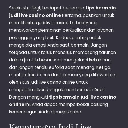
Selain strategi, terdapat beberapa
tips bermain
judi live casino online
Pertama, pastikan untuk
memilih situs judi live casino terbaik yang
menawarkan permainan berkualitas dan layanan
pelanggan yang baik. Kedua, penting untuk
mengelola emosi Anda saat bermain. Jangan
tergoda untuk terus menerus memasang taruhan
dalam jumlah besar saat mengalami kekalahan,
dan jangan terlalu euforia saat menang. Ketiga,
manfaatkan bonus dan promosi yang ditawarkan
oleh situs judi live casino online untuk
mengoptimalkan pengalaman bermain Anda.
Dengan mengikuti
tips bermain judi live casino
online
ini, Anda dapat memperbesar peluang
kemenangan Anda di meja kasino.
Keuntungan Judi Live