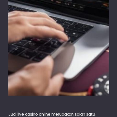
Judi live casino online merupakan salah satu