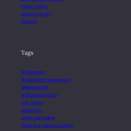
Poker Online
Sabung Ayam
Sbobet
Tags
#AgenSlot
#AgenSlotTerpercaya
#BandarSlot
#SitusSlotGacor
adu ayam
aduayam
agen judi online
agen live games casino