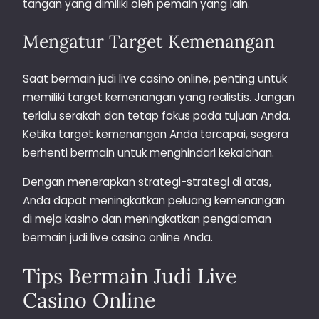
tangan yang dimiliki oleh pemain yang lain.
Mengatur Target Kemenangan
Saat bermain judi live casino online, penting untuk
memiliki target kemenangan yang realistis. Jangan
terlalu serakah dan tetap fokus pada tujuan Anda.
Ketika target kemenangan Anda tercapai, segera
berhenti bermain untuk menghindari kekalahan.
Dengan menerapkan strategi-strategi di atas,
Anda dapat meningkatkan peluang kemenangan
di meja kasino dan meningkatkan pengalaman
bermain judi live casino online Anda.
Tips Bermain Judi Live
Casino Online