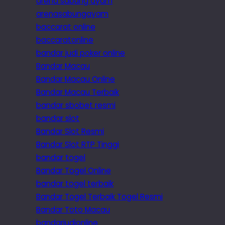
arena sabung ayam
arenasabungayam
baccarat online
baccaratonline
bandar judi poker online
Bandar Macau
Bandar Macau Online
Bandar Macau Terbaik
bandar sbobet resmi
bandar slot
Bandar Slot Resmi
Bandar Slot RTP Tinggi
bandar togel
Bandar Togel Online
bandar togel terbaik
Bandar Togel Terbaik Togel Resmi
Bandar Toto Macau
bandarjudionline