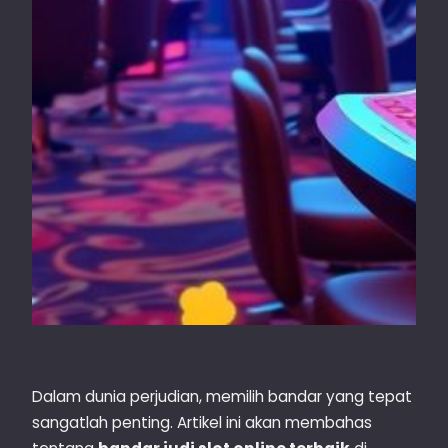
Dalam dunia perjudian, memilih bandar yang tepat
sangatlah penting. Artikel ini akan membahas