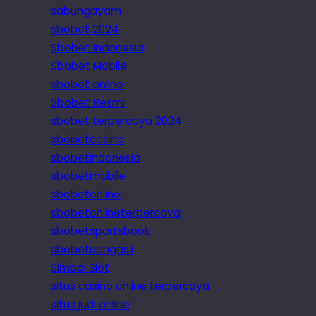
sabungayam
sbobet 2024
Sbobet Indonesia
Sbobet Mobile
sbobet online
Sbobet Resmi
sbobet terpercaya 2024
sbobetcasino
sbobetindonesia
sbobetmobile
sbobetonline
sbobetonlineterpercaya
sbobetsportsbook
sbobetuangasli
Simbol Slot
situs casino online terpercaya
situs judi online