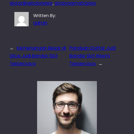
slotonlineindonesia
, 
slotpragmaticplay
Written By:
admin
←
Kemenangan Besar di
Panduan Daftar Judi
Situs Judi Bandar Slot
Bandar Slot Resmi
Terpercaya
Terpercaya
→