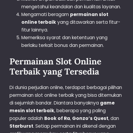
mengetahui keandalan dan kualitas layanan.
Mengamati beragam
permainan slot
online terbaik
yang ditawarkan serta fitur-
fitur lainnya.
Memeriksa syarat dan ketentuan yang
berlaku terkait bonus dan permainan.
Permainan Slot Online
Terbaik yang Tersedia
Di dunia perjudian online, terdapat berbagai pilihan
permainan slot online terbaik yang bisa ditemukan
di sejumlah bandar. Diantara banyaknya
game
mesin slot terbaik
, beberapa yang paling
populer adalah
Book of Ra
,
Gonzo’s Quest
, dan
Starburst
. Setiap permainan ini dikenal dengan