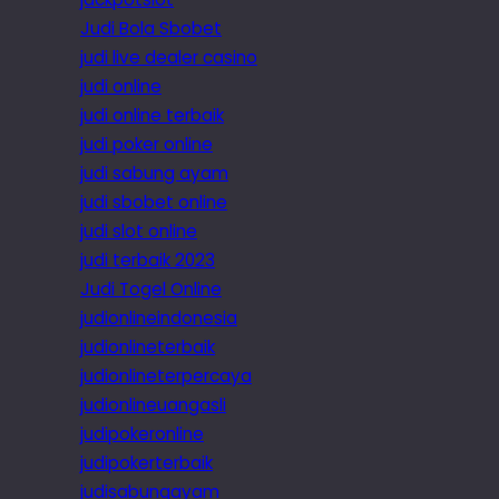
Judi Bola Sbobet
judi live dealer casino
judi online
judi online terbaik
judi poker online
judi sabung ayam
judi sbobet online
judi slot online
judi terbaik 2023
Judi Togel Online
judionlineindonesia
judionlineterbaik
judionlineterpercaya
judionlineuangasli
judipokeronline
judipokerterbaik
judisabungayam