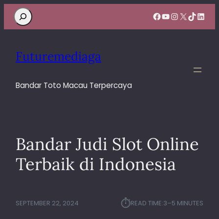
Search
Facebook
YouTube
Instagram
X
TikTok
Linke
Futuremediaga
Bandar Toto Macau Terpercaya
Bandar Judi Slot Online
Terbaik di Indonesia
⏱︎
SEPTEMBER 22, 2024
READ TIME:
3–5 MINUTES