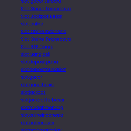
slot gacor terbaru
Slot Gacor Terpercaya
Slot Jackpot Besar
slot online
Slot Online Indonesia
Slot Online Terpercaya
Slot RTP Tinggi
slot uang asli
slotdepositpulsa
slotdepositpulsaslot
slotgacor
slotgacorhariini
slotjackpot
slotjackpotterbesar
slotmudahmenang
slotonlineindonesia
slotonlineresmi
slotpragmaticplay