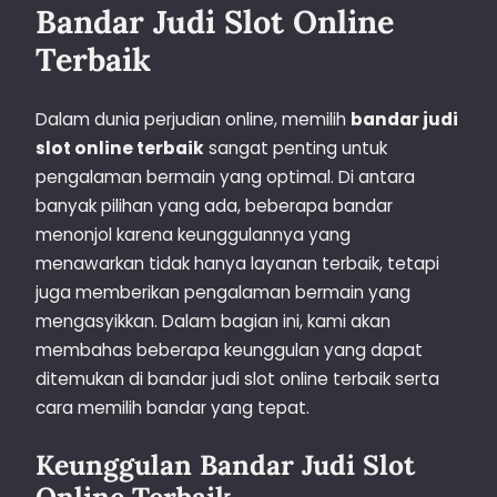
Bandar Judi Slot Online
Terbaik
Dalam dunia perjudian online, memilih
bandar judi
slot online terbaik
sangat penting untuk
pengalaman bermain yang optimal. Di antara
banyak pilihan yang ada, beberapa bandar
menonjol karena keunggulannya yang
menawarkan tidak hanya layanan terbaik, tetapi
juga memberikan pengalaman bermain yang
mengasyikkan. Dalam bagian ini, kami akan
membahas beberapa keunggulan yang dapat
ditemukan di bandar judi slot online terbaik serta
cara memilih bandar yang tepat.
Keunggulan Bandar Judi Slot