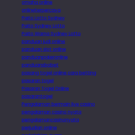
omaha online
onlineterpercaya
Paito Lotto Sydney
Paito Sydney Lotto
Paito Warna Sydney Lotto
panduan judi online
panduan slot online
panduanpokeronline
panduansbobet
pasang togel online cara betting
pasaran togel
Pasaran Togel Online
pasarantogel
Pengalaman bermain live casino
pengalaman casino nyata
pengalamancasinonyata
perjudian online