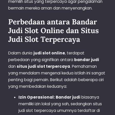
memilih situs yang terpercaya agar pengalaman
bermain mereka aman dan menyenangkan.
Perbedaan antara Bandar
Judi Slot Online dan Situs
Judi Slot Terpercaya
Dalam dunia
judi slot online
, terdapat
perbedaan yang signifikan antara
bandar judi
dan
situs judi slot terpercaya
. Pemahaman
yang mendalam mengenai kedua istilah ini sangat
penting bagi pemain. Berikut adalah beberapa ciri
yang membedakan keduanya:
Izin Operasional:
Bandar judi
biasanya
memiliki izin lokal yang sah, sedangkan situs
judi slot terpercaya umumnya terdaftar di