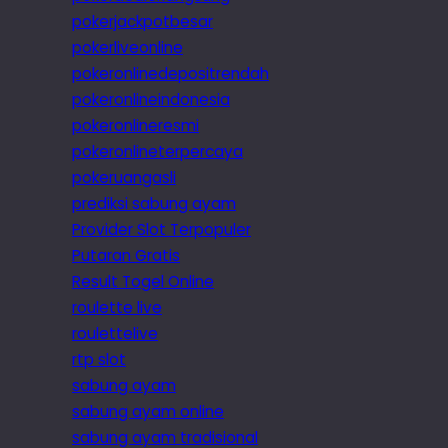
pokerjackpotbesar
pokerliveonline
pokeronlinedepositrendah
pokeronlineindonesia
pokeronlineresmi
pokeronlineterpercaya
pokeruangasli
prediksi sabung ayam
Provider Slot Terpopuler
Putaran Gratis
Result Togel Online
roulette live
roulettelive
rtp slot
sabung ayam
sabung ayam online
sabung ayam tradisional