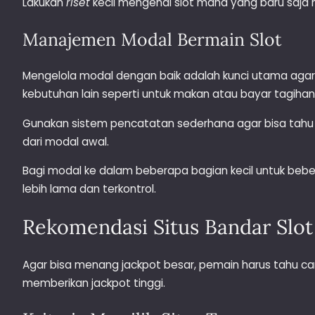
Lakukan
riset
kecil mengenai slot mana yang baru saja 
Manajemen Modal Bermain Slot
Mengelola modal dengan baik adalah kunci utama agar 
kebutuhan lain seperti untuk makan atau bayar tagihan
Gunakan sistem pencatatan sederhana agar bisa tahu
dari modal awal.
Bagi modal ke dalam beberapa bagian kecil untuk beber
lebih lama dan terkontrol.
Rekomendasi Situs Bandar Slot
Agar bisa menang jackpot besar, pemain harus tahu cara
memberikan jackpot tinggi.