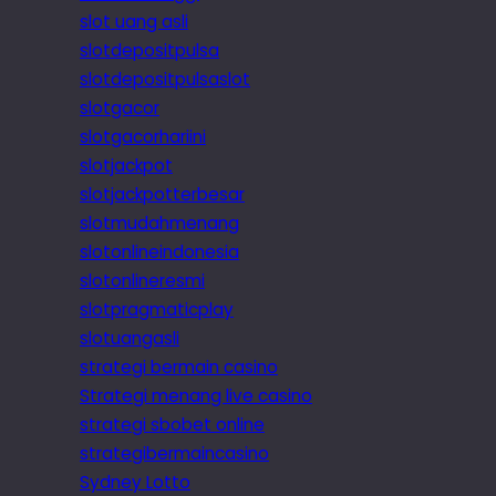
slot uang asli
slotdepositpulsa
slotdepositpulsaslot
slotgacor
slotgacorhariini
slotjackpot
slotjackpotterbesar
slotmudahmenang
slotonlineindonesia
slotonlineresmi
slotpragmaticplay
slotuangasli
strategi bermain casino
Strategi menang live casino
strategi sbobet online
strategibermaincasino
Sydney Lotto