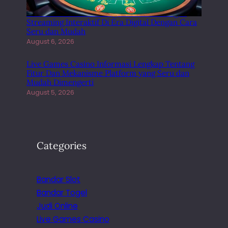
Live Games Casino Mengenal Perkembangan
Streaming Interaktif Di Era Digital Dengan Cara
Seru dan Mudah
August 6, 2026
Live Games Casino Informasi Lengkap Tentang
Fitur Dan Mekanisme Platform yang Seru dan
Mudah Dimengerti
August 5, 2026
Categories
Bandar Slot
Bandar Togel
Judi Online
Live Games Casino