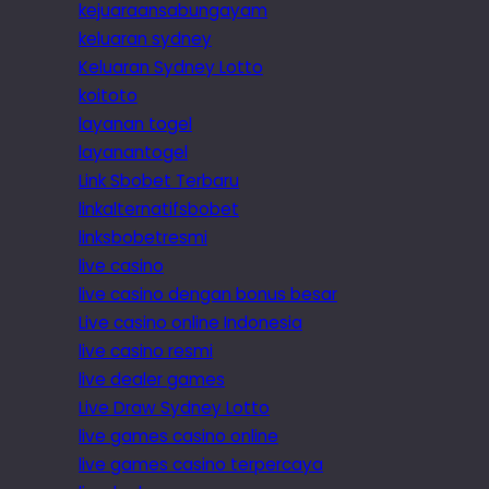
kejuaraansabungayam
keluaran sydney
Keluaran Sydney Lotto
koitoto
layanan togel
layanantogel
Link Sbobet Terbaru
linkalternatifsbobet
linksbobetresmi
live casino
live casino dengan bonus besar
Live casino online Indonesia
live casino resmi
live dealer games
Live Draw Sydney Lotto
live games casino online
live games casino terpercaya