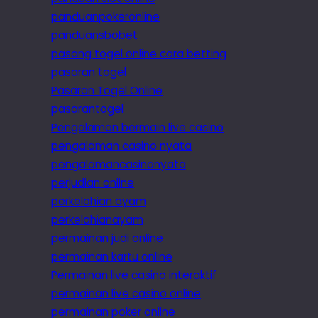
panduanpokeronline
panduansbobet
pasang togel online cara betting
pasaran togel
Pasaran Togel Online
pasarantogel
Pengalaman bermain live casino
pengalaman casino nyata
pengalamancasinonyata
perjudian online
perkelahian ayam
perkelahianayam
permainan judi online
permainan kartu online
Permainan live casino interaktif
permainan live casino online
permainan poker online