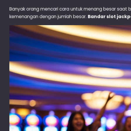
Banyak orang mencari cara untuk menang besar saat be
kemenangan dengan jumlah besar.
Bandar slot jackp