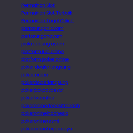
Permainan Slot
Permainan Slot Terbaik
Permainan Togel Online
pertarungan ayam
pertarunganayam
piala sabung ayam
platform judi online
platform poker online
poker dealer langsung
poker online
pokerdealerlangsung
pokerjackpotbesar
pokerliveonline
pokeronlinedepositrendah
pokeronlineindonesia
pokeronlineresmi
pokeronlineterpercaya