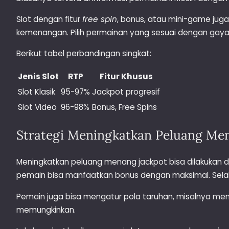
Slot dengan fitur
free spin
, bonus, atau mini-game ju
kemenangan. Pilih permainan yang sesuai dengan gaya b
Berikut tabel perbandingan singkat:
Jenis Slot
RTP
Fitur Khusus
Slot Klasik
95-97%
Jackpot progresif
Slot Video
96-98%
Bonus, Free Spins
Strategi Meningkatkan Peluang Me
Meningkatkan peluang menang jackpot bisa dilakukan de
pemain bisa manfaatkan bonus dengan maksimal. Sel
Pemain juga bisa mengatur pola taruhan, misalnya mena
memungkinkan.