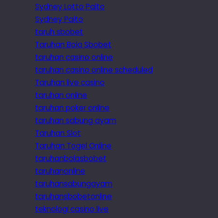
Sydney Lotto Paito
Sydney Paito
taruh sbobet
Taruhan Bola Sbobet
taruhan casino online
taruhan casino online scheduled
Taruhan live casino
taruhan online
taruhan poker online
taruhan sabung ayam
Taruhan Slot
Taruhan Togel Online
taruhanbolasbobet
taruhanonline
taruhansabungayam
taruhansbobetonline
teknologi casino live