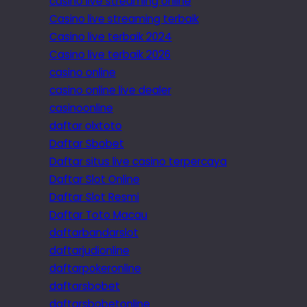
casino live streaming online
Casino live streaming terbaik
Casino live terbaik 2024
Casino live terbaik 2026
casino online
casino online live dealer
casinoonline
daftar olxtoto
Daftar Sbobet
Daftar situs live casino terpercaya
Daftar Slot Online
Daftar Slot Resmi
Daftar Toto Macau
daftarbandarslot
daftarjudionline
daftarpokeronline
daftarsbobet
daftarsbobetonline