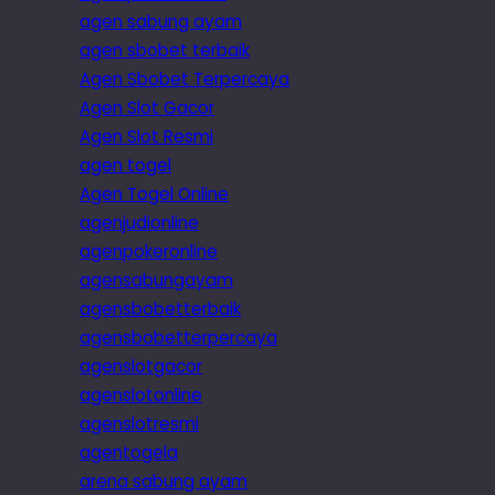
agen sabung ayam
agen sbobet terbaik
Agen Sbobet Terpercaya
Agen Slot Gacor
Agen Slot Resmi
agen togel
Agen Togel Online
agenjudionline
agenpokeronline
agensabungayam
agensbobetterbaik
agensbobetterpercaya
agenslotgacor
agenslotonline
agenslotresmi
agentogela
arena sabung ayam