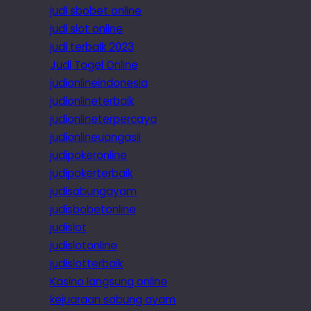
judi sbobet online
judi slot online
judi terbaik 2023
Judi Togel Online
judionlineindonesia
judionlineterbaik
judionlineterpercaya
judionlineuangasli
judipokeronline
judipokerterbaik
judisabungayam
judisbobetonline
judislot
judislotonline
judislotterbaik
Kasino langsung online
kejuaraan sabung ayam