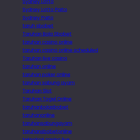
Sydney Lotto
Sydney Lotto Paito
Sydney Paito
taruh sbobet
Taruhan Bola Sbobet
taruhan casino online
taruhan casino online scheduled
Taruhan live casino
taruhan online
taruhan poker online
taruhan sabung ayam
Taruhan Slot
Taruhan Togel Online
taruhanbolasbobet
taruhanonline
taruhansabungayam
taruhansbobetonline
teknologi casino live