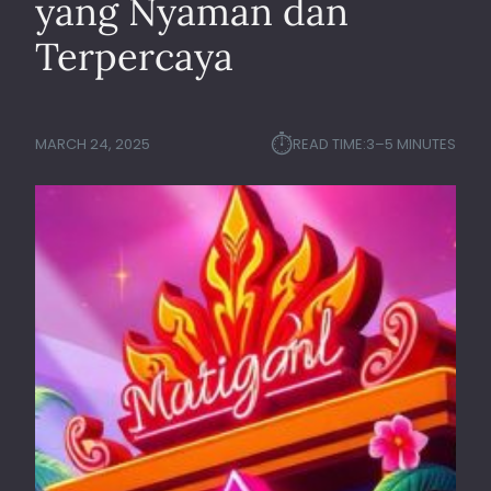
yang Nyaman dan
Terpercaya
⏱︎
MARCH 24, 2025
READ TIME:
3–5 MINUTES