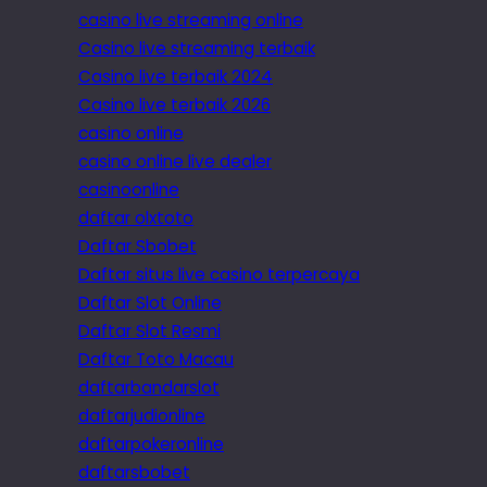
casino live streaming online
Casino live streaming terbaik
Casino live terbaik 2024
Casino live terbaik 2026
casino online
casino online live dealer
casinoonline
daftar olxtoto
Daftar Sbobet
Daftar situs live casino terpercaya
Daftar Slot Online
Daftar Slot Resmi
Daftar Toto Macau
daftarbandarslot
daftarjudionline
daftarpokeronline
daftarsbobet