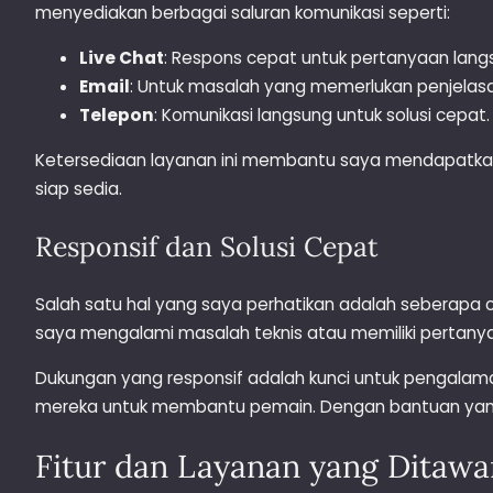
menyediakan berbagai saluran komunikasi seperti:
Live Chat
: Respons cepat untuk pertanyaan lang
Email
: Untuk masalah yang memerlukan penjelasa
Telepon
: Komunikasi langsung untuk solusi cepat.
Ketersediaan layanan ini membantu saya mendapatkan 
siap sedia.
Responsif dan Solusi Cepat
Salah satu hal yang saya perhatikan adalah seberapa
saya mengalami masalah teknis atau memiliki pertan
Dukungan yang responsif adalah kunci untuk pengalam
mereka untuk membantu pemain. Dengan bantuan yang
Fitur dan Layanan yang Ditawa