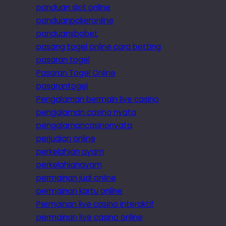
panduan slot online
panduanpokeronline
panduansbobet
pasang togel online cara betting
pasaran togel
Pasaran Togel Online
pasarantogel
Pengalaman bermain live casino
pengalaman casino nyata
pengalamancasinonyata
perjudian online
perkelahian ayam
perkelahianayam
permainan judi online
permainan kartu online
Permainan live casino interaktif
permainan live casino online