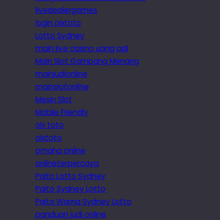
livedealergames
login olxtoto
Lotto Sydney
main live casino uang asli
Main Slot Gampang Menang
mainjudionline
mainslotonline
Mesin Slot
Mobile Friendly
olx toto
olxtoto
omaha online
onlineterpercaya
Paito Lotto Sydney
Paito Sydney Lotto
Paito Warna Sydney Lotto
panduan judi online