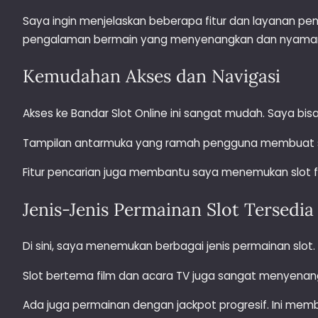
Saya ingin menjelaskan beberapa fitur dan layanan pe
pengalaman bermain yang menyenangkan dan nyama
Kemudahan Akses dan Navigasi
Akses ke Bandar Slot Online ini sangat mudah. Saya bis
Tampilan antarmuka yang ramah pengguna membuat say
Fitur pencarian juga membantu saya menemukan slot fa
Jenis-Jenis Permainan Slot Tersedia
Di sini, saya menemukan berbagai jenis permainan slot
Slot bertema film dan acara TV juga sangat menyenang
Ada juga permainan dengan jackpot progresif. Ini me