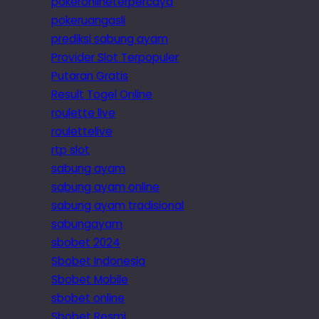
pokeronlineterpercaya
pokeruangasli
prediksi sabung ayam
Provider Slot Terpopuler
Putaran Gratis
Result Togel Online
roulette live
roulettelive
rtp slot
sabung ayam
sabung ayam online
sabung ayam tradisional
sabungayam
sbobet 2024
Sbobet Indonesia
Sbobet Mobile
sbobet online
Sbobet Resmi