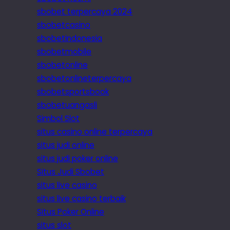
sbobet terpercaya 2024
sbobetcasino
sbobetindonesia
sbobetmobile
sbobetonline
sbobetonlineterpercaya
sbobetsportsbook
sbobetuangasli
Simbol Slot
situs casino online terpercaya
situs judi online
situs judi poker online
Situs Judi Sbobet
situs live casino
situs live casino terbaik
Situs Poker Online
situs slot