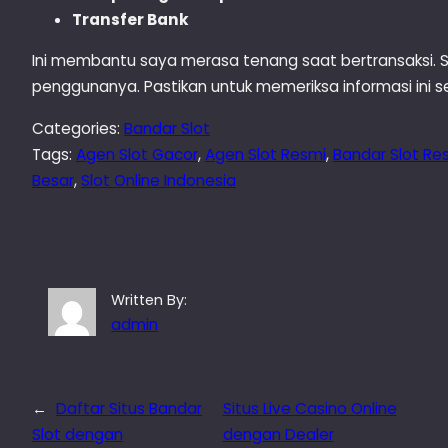
Transfer Bank
Ini membantu saya merasa tenang saat bertransaksi. 
penggunanya. Pastikan untuk memeriksa informasi ini 
Categories:
Bandar Slot
Tags:
Agen Slot Gacor
, 
Agen Slot Resmi
, 
Bandar Slot Re
Besar
, 
Slot Online Indonesia
Written By:
admin
←
Daftar Situs Bandar
Situs Live Casino Online
Slot dengan
dengan Dealer