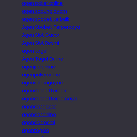
agen poker online
agen sabung ayam
agen sbobet terbaik
Agen Sbobet Terpercaya
Agen Slot Gacor
Agen Slot Resmi
agen togel
Agen Togel Online
agenjudionline
agenpokeronline
agensabungayam
agensbobetterbaik
agensbobetterpercaya
agenslotgacor
agenslotonline
agenslotresmi
agentogela