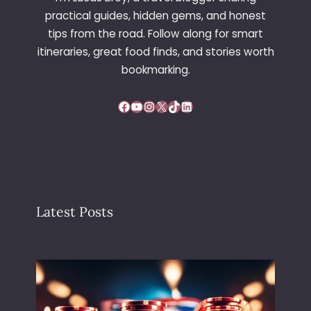
practical guides, hidden gems, and honest
tips from the road. Follow along for smart
itineraries, great food finds, and stories worth
bookmarking.
Facebook
YouTube
Instagram
X
TikTok
LinkedIn
Latest Posts