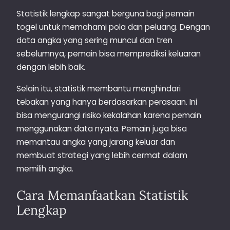
Statistik lengkap sangat berguna bagi pemain
togel untuk memahami pola dan peluang. Dengan
data angka yang sering muncul dan tren
sebelumnya, pemain bisa memprediksi keluaran
dengan lebih baik.
Selain itu, statistik membantu menghindari
tebakan yang hanya berdasarkan perasaan. Ini
bisa mengurangi risiko kekalahan karena pemain
menggunakan data nyata. Pemain juga bisa
memantau angka yang jarang keluar dan
membuat strategi yang lebih cermat dalam
memilih angka.
Cara Memanfaatkan Statistik
Lengkap