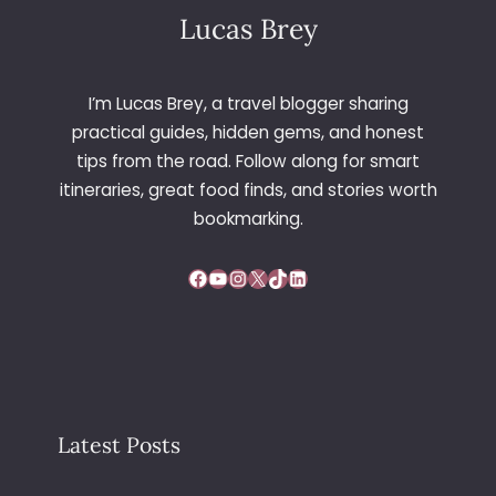
Lucas Brey
I’m Lucas Brey, a travel blogger sharing
practical guides, hidden gems, and honest
tips from the road. Follow along for smart
itineraries, great food finds, and stories worth
bookmarking.
Facebook
YouTube
Instagram
X
TikTok
LinkedIn
Latest Posts