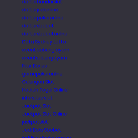
daftarbandarslot
daftarjudionline
daftarpokeronline
daftarsbobet
daftarsbobetonline
Data Sydney Lotto
event sabung ayam
eventsabungayam
Fitur Bonus
gamepokeronline
Gulungan Slot
Hadiah Togel Online
info situs slot
Jackpot Slot
Jackpot Slot Online
jackpotslot
Judi Bola Sbobet
judi live dealer casino