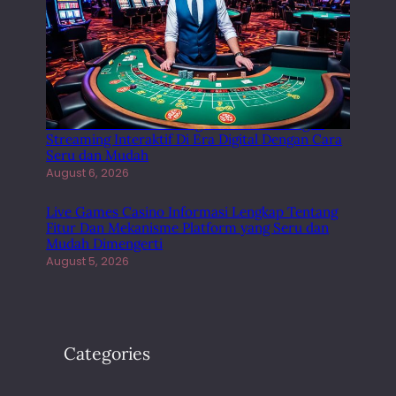
Live Games Casino Mengenal Perkembangan
Streaming Interaktif Di Era Digital Dengan Cara
Seru dan Mudah
August 6, 2026
Live Games Casino Informasi Lengkap Tentang
Fitur Dan Mekanisme Platform yang Seru dan
Mudah Dimengerti
August 5, 2026
Categories