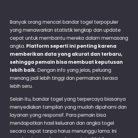
Banyak orang mencari bandar togel terpopuler
yang menawarkan statistik lengkap dan update
cepat untuk membantu mereka dalam memasang
angka.
Platform seperti ini penting karena
memberikan data yang akurat dan terbaru,
sehingga pemain bisa membuat keputusan
lebih baik.
Dengan info yang jelas, peluang
menang jadi lebih tinggi dan permainan terasa
lebih seru.
Selain itu, bandar togel yang terpercaya biasanya
menyediakan tampilan yang mudah dipahami dan
layanan yang responsif. Para pemain bisa
mendapatkan hasil keluaran dan angka togel
secara cepat tanpa harus menunggu lama. Ini