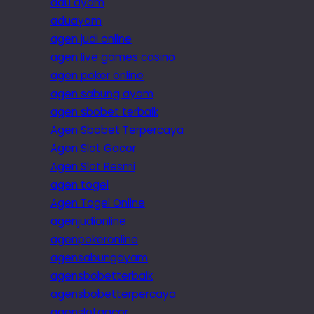
adu ayam
aduayam
agen judi online
agen live games casino
agen poker online
agen sabung ayam
agen sbobet terbaik
Agen Sbobet Terpercaya
Agen Slot Gacor
Agen Slot Resmi
agen togel
Agen Togel Online
agenjudionline
agenpokeronline
agensabungayam
agensbobetterbaik
agensbobetterpercaya
agenslotgacor