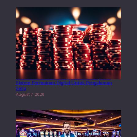
Live Games Casino Mengenal Teknologi Dan
Sistem Permainan Digital Untuk Pengalaman
Seru
August 7, 2026