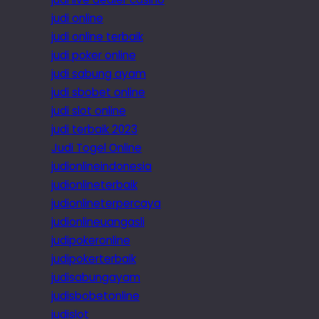
judi online
judi online terbaik
judi poker online
judi sabung ayam
judi sbobet online
judi slot online
judi terbaik 2023
Judi Togel Online
judionlineindonesia
judionlineterbaik
judionlineterpercaya
judionlineuangasli
judipokeronline
judipokerterbaik
judisabungayam
judisbobetonline
judislot