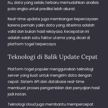
itu, data yang selalu terbaru memudahkan analisis
pola angka untuk prediksi lebih akurat.
Real-time update juga membangun kepercayaan
karena pemain yakin data yang diterima adalah
valid dan bukan hasil rekayasa. Kecepatan ini
adalah salah satu faktor utama yang dicari di
platform togel terpercaya.
Teknologi di Balik Update Cepat
Platform togel populer menggunakan teknologi
server yang kuat untuk mengirim data dengan
cepat. Sistem API dan database real-time
membuat proses pengambilan dan penyajian hasil
jadi instan.
Teknologi cloud juga membantu mempercepat