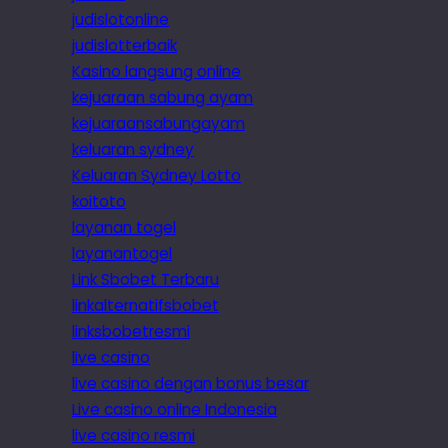
judislotonline
judislotterbaik
Kasino langsung online
kejuaraan sabung ayam
kejuaraansabungayam
keluaran sydney
Keluaran Sydney Lotto
koitoto
layanan togel
layanantogel
Link Sbobet Terbaru
linkalternatifsbobet
linksbobetresmi
live casino
live casino dengan bonus besar
Live casino online Indonesia
live casino resmi