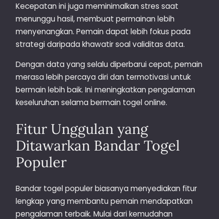
Kecepatan ini juga meminimalkan stres saat
menunggu hasil, membuat permainan lebih
menyenangkan. Pemain dapat lebih fokus pada
strategi daripada khawatir soal validitas data.
Dengan data yang selalu diperbarui cepat, pemain
merasa lebih percaya diri dan termotivasi untuk
bermain lebih baik. Ini meningkatkan pengalaman
keseluruhan selama bermain togel online.
Fitur Unggulan yang
Ditawarkan Bandar Togel
Populer
Bandar togel populer biasanya menyediakan fitur
lengkap yang membantu pemain mendapatkan
pengalaman terbaik. Mulai dari kemudahan