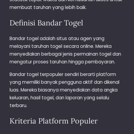
membuat taruhan yang lebih baik.
Definisi Bandar Togel
Bandar togel adalah situs atau agen yang
melayani taruhan togel secara online. Mereka
menyediakan berbagai jenis permainan togel dan
mengatur proses taruhan hingga pembayaran.
Bandar togel terpopuler sendiri berarti platform
yang memiliki banyak pengguna aktif dan dikenal
luas. Mereka biasanya menyediakan data angka
keluaran, hasil togel, dan laporan yang selalu
terbaru.
Kriteria Platform Populer