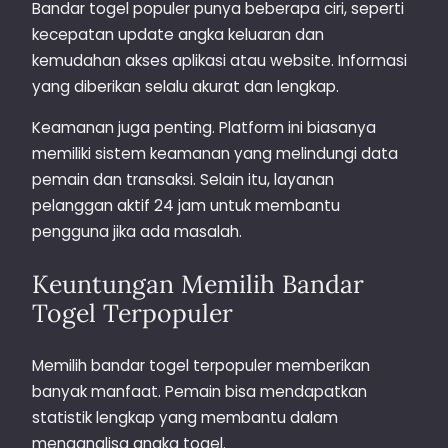
Bandar togel populer punya beberapa ciri, seperti
kecepatan update angka keluaran dan
kemudahan akses aplikasi atau website. Informasi
yang diberikan selalu akurat dan lengkap.
Keamanan juga penting. Platform ini biasanya
memiliki sistem keamanan yang melindungi data
pemain dan transaksi. Selain itu, layanan
pelanggan aktif 24 jam untuk membantu
pengguna jika ada masalah.
Keuntungan Memilih Bandar
Togel Terpopuler
Memilih bandar togel terpopuler memberikan
banyak manfaat. Pemain bisa mendapatkan
statistik lengkap yang membantu dalam
menganalisa angka togel.