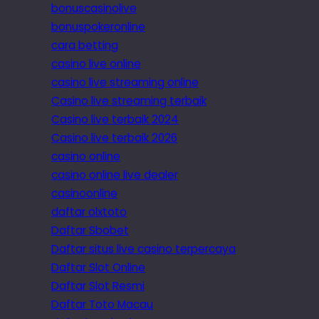
bonuscasinolive
bonuspokeronline
cara betting
casino live online
casino live streaming online
Casino live streaming terbaik
Casino live terbaik 2024
Casino live terbaik 2026
casino online
casino online live dealer
casinoonline
daftar olxtoto
Daftar Sbobet
Daftar situs live casino terpercaya
Daftar Slot Online
Daftar Slot Resmi
Daftar Toto Macau