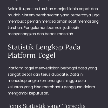
Selain itu, proses taruhan menjadi lebih cepat dan
mudah. Sistem pembayaran yang terpercaya juga
membuat pemain merasa aman saat memasang
taruhan. Pengalaman bermain jadi lebih
menyenangkan dan bebas masalah.
Statistik Lengkap Pada
Platform Togel
Platform togel menyediakan berbagai data yang
sangat detail dan terus diupdate. Data ini
mencakup angka kemenangan hingga pola
keluaran yang bisa membantu pengguna dalam
mengambil keputusan.
Jenis Statistik yang Tersedia