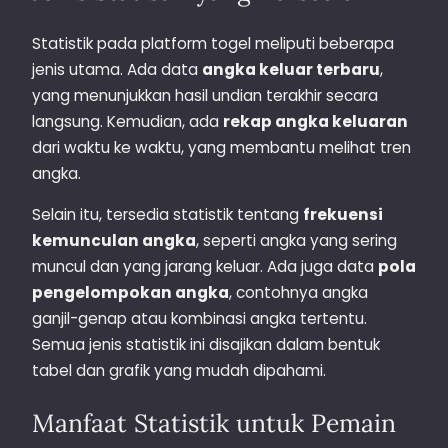
Statistik pada platform togel meliputi beberapa
jenis utama. Ada data
angka keluar terbaru
,
yang menunjukkan hasil undian terakhir secara
langsung. Kemudian, ada
rekap angka keluaran
dari waktu ke waktu, yang membantu melihat tren
angka.
Selain itu, tersedia statistik tentang
frekuensi
kemunculan angka
, seperti angka yang sering
muncul dan yang jarang keluar. Ada juga data
pola
pengelompokan angka
, contohnya angka
ganjil-genap atau kombinasi angka tertentu.
Semua jenis statistik ini disajikan dalam bentuk
tabel dan grafik yang mudah dipahami.
Manfaat Statistik untuk Pemain