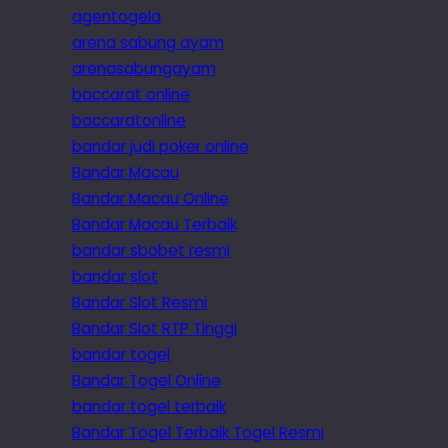
agentogela
arena sabung ayam
arenasabungayam
baccarat online
baccaratonline
bandar judi poker online
Bandar Macau
Bandar Macau Online
Bandar Macau Terbaik
bandar sbobet resmi
bandar slot
Bandar Slot Resmi
Bandar Slot RTP Tinggi
bandar togel
Bandar Togel Online
bandar togel terbaik
Bandar Togel Terbaik Togel Resmi