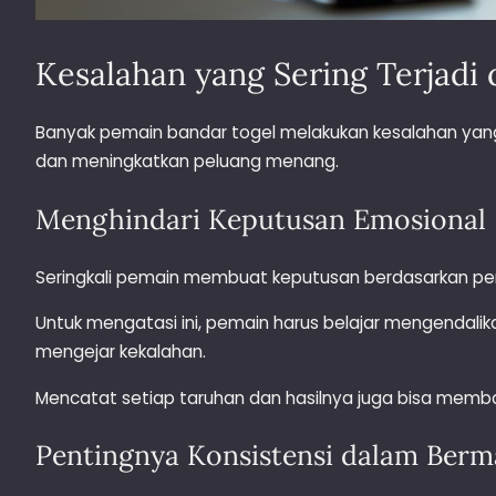
Kesalahan yang Sering Terjadi
Banyak pemain bandar togel melakukan kesalahan yan
dan meningkatkan peluang menang.
Menghindari Keputusan Emosional
Seringkali pemain membuat keputusan berdasarkan perasa
Untuk mengatasi ini, pemain harus belajar mengendalikan
mengejar kekalahan.
Mencatat setiap taruhan dan hasilnya juga bisa memba
Pentingnya Konsistensi dalam Berm