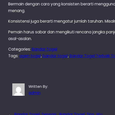
Bermain dengan cara yang konsisten berarti menggunakan
menang.
Konsistensi juga berarti mengatur jumlah taruhan. Mi
Pemain harus sabar dan mengikuti rencana jangka panja
asal-asalan.
Categories:
Bandar Togel
Tags:
agen togel
, 
bandar togel
, 
Bandar Togel Terbaik T
Written By:
admin
←
Bandar Togel: Sensasi
Bandar Togel: Tips Jitu