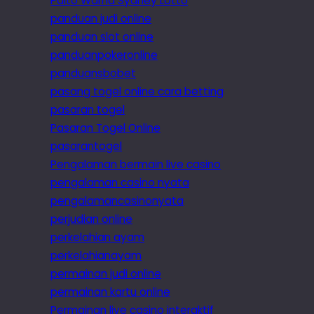
Paito Warna Sydney Lotto
panduan judi online
panduan slot online
panduanpokeronline
panduansbobet
pasang togel online cara betting
pasaran togel
Pasaran Togel Online
pasarantogel
Pengalaman bermain live casino
pengalaman casino nyata
pengalamancasinonyata
perjudian online
perkelahian ayam
perkelahianayam
permainan judi online
permainan kartu online
Permainan live casino interaktif