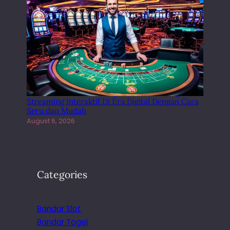
Live Games Casino Mengenal Perkembangan
Streaming Interaktif Di Era Digital Dengan Cara
Seru dan Mudah
August 6, 2026
Categories
Bandar Slot
Bandar Togel