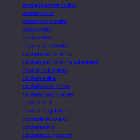
strategibermaincasino
Sydney Lotto
Sydney Lotto Paito
Sydney Paito
taruh sbobet
Taruhan Bola Sbobet
taruhan casino online
taruhan casino online scheduled
Taruhan live casino
taruhan online
taruhan poker online
taruhan sabung ayam
Taruhan Slot
Taruhan Togel Online
taruhanbolasbobet
taruhanonline
taruhansabungayam