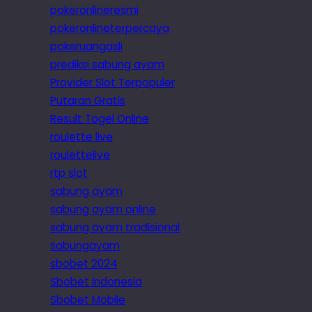
pokeronlineresmi
pokeronlineterpercaya
pokeruangasli
prediksi sabung ayam
Provider Slot Terpopuler
Putaran Gratis
Result Togel Online
roulette live
roulettelive
rtp slot
sabung ayam
sabung ayam online
sabung ayam tradisional
sabungayam
sbobet 2024
Sbobet Indonesia
Sbobet Mobile