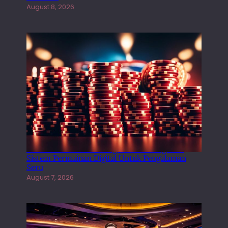
August 8, 2026
Live Games Casino Mengenal Teknologi Dan
Sistem Permainan Digital Untuk Pengalaman
Seru
August 7, 2026