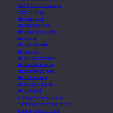
Slot Online Terpercaya
Slot RTP Tinggi
slot uang asli
slotdepositpulsa
slotdepositpulsaslot
slotgacor
slotgacorhariini
slotjackpot
slotjackpotterbesar
slotmudahmenang
slotonlineindonesia
slotonlineresmi
slotpragmaticplay
slotuangasli
strategi bermain casino
Strategi menang live casino
strategi sbobet online