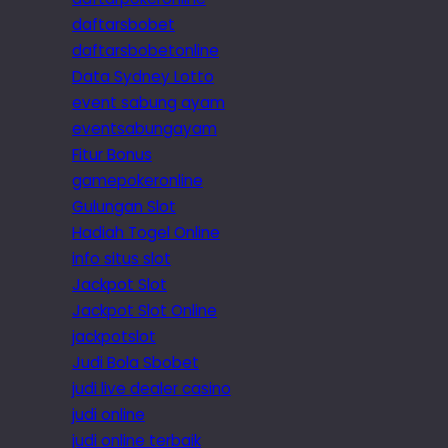
daftarsbobet
daftarsbobetonline
Data Sydney Lotto
event sabung ayam
eventsabungayam
Fitur Bonus
gamepokeronline
Gulungan Slot
Hadiah Togel Online
info situs slot
Jackpot Slot
Jackpot Slot Online
jackpotslot
Judi Bola Sbobet
judi live dealer casino
judi online
judi online terbaik