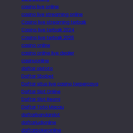
casino live online
casino live streaming online
Casino live streaming terbaik
Casino live terbaik 2024
Casino live terbaik 2026
casino online
casino online live dealer
casinoonline
daftar olxtoto
Daftar Sbobet
Daftar situs live casino terpercaya
Daftar Slot Online
Daftar Slot Resmi
Daftar Toto Macau
daftarbandarslot
daftarjudionline
daftarpokeronline