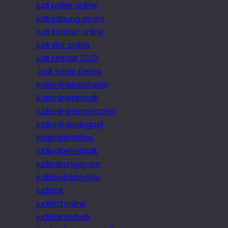
judi poker online
judi sabung ayam
judi sbobet online
judi slot online
judi terbaik 2023
Judi Togel Online
judionlineindonesia
judionlineterbaik
judionlineterpercaya
judionlineuangasli
judipokeronline
judipokerterbaik
judisabungayam
judisbobetonline
judislot
judislotonline
judislotterbaik