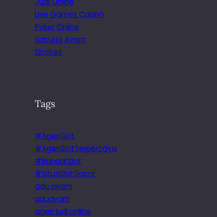
Judi Online
Live Games Casino
Poker Online
Sabung Ayam
Sbobet
Tags
#AgenSlot
#AgenSlotTerpercaya
#BandarSlot
#SitusSlotGacor
adu ayam
aduayam
agen judi online