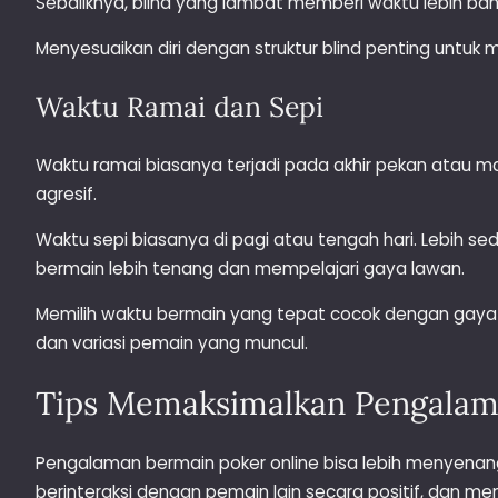
Sebaliknya, blind yang lambat memberi waktu lebih bany
Menyesuaikan diri dengan struktur blind penting untu
Waktu Ramai dan Sepi
Waktu ramai biasanya terjadi pada akhir pekan atau mal
agresif.
Waktu sepi biasanya di pagi atau tengah hari. Lebih se
bermain lebih tenang dan mempelajari gaya lawan.
Memilih waktu bermain yang tepat cocok dengan gaya
dan variasi pemain yang muncul.
Tips Memaksimalkan Pengalama
Pengalaman bermain poker online bisa lebih menyena
berinteraksi dengan pemain lain secara positif, dan m