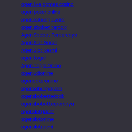
agen live games casino
agen poker online
agen sabung ayam
agen sbobet terbaik
Agen Sbobet Terpercaya
Agen Slot Gacor
Agen Slot Resmi
agen togel
Agen Togel Online
agenjudionline
agenpokeronline
agensabungayam
agensbobetterbaik
agensbobetterpercaya
agenslotgacor
agenslotonline
agenslotresmi