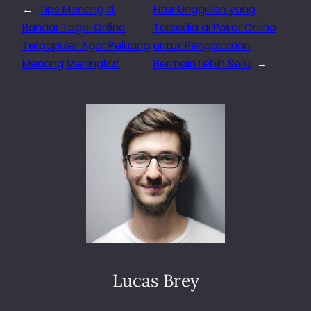
←
Tips Menang di
Fitur Unggulan yang
Bandar Togel Online
Tersedia di Poker Online
Terpopuler Agar Peluang
untuk Pengalaman
Menang Meningkat
Bermain Lebih Seru
→
Lucas Brey