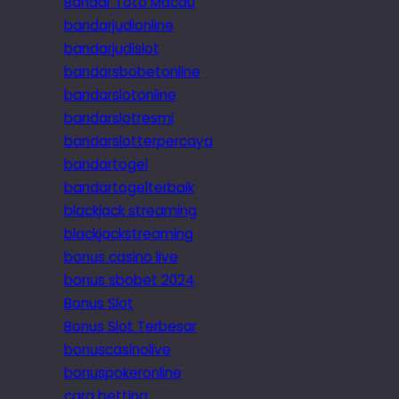
Bandar Toto Macau
bandarjudionline
bandarjudislot
bandarsbobetonline
bandarslotonline
bandarslotresmi
bandarslotterpercaya
bandartogel
bandartogelterbaik
blackjack streaming
blackjackstreaming
bonus casino live
bonus sbobet 2024
Bonus Slot
Bonus Slot Terbesar
bonuscasinolive
bonuspokeronline
cara betting