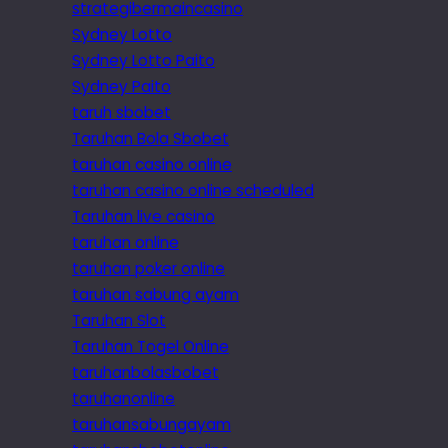
strategibermaincasino
Sydney Lotto
Sydney Lotto Paito
Sydney Paito
taruh sbobet
Taruhan Bola Sbobet
taruhan casino online
taruhan casino online scheduled
Taruhan live casino
taruhan online
taruhan poker online
taruhan sabung ayam
Taruhan Slot
Taruhan Togel Online
taruhanbolasbobet
taruhanonline
taruhansabungayam