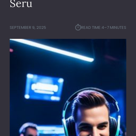
Seru
⏱︎
SEPTEMBER 9, 2025
READ TIME:
4–7 MINUTES