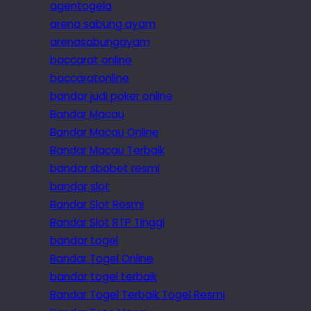
agentogela
arena sabung ayam
arenasabungayam
baccarat online
baccaratonline
bandar judi poker online
Bandar Macau
Bandar Macau Online
Bandar Macau Terbaik
bandar sbobet resmi
bandar slot
Bandar Slot Resmi
Bandar Slot RTP Tinggi
bandar togel
Bandar Togel Online
bandar togel terbaik
Bandar Togel Terbaik Togel Resmi