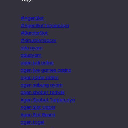
#AgenSlot
#AgenSlotTerpercaya
#BandarSlot
#SitusSlotGacor
adu ayam
aduayam
agen judi online
agen live games casino
agen poker online
agen sabung ayam
agen sbobet terbaik
Agen Sbobet Terpercaya
Agen Slot Gacor
Agen Slot Resmi
agen togel