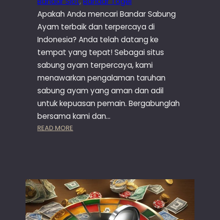
Bandar Slot
, 
Bandar Togel
B
A
Apakah Anda mencari Bandar Sabung
I
Ayam terbaik dan terpercaya di
K
Indonesia? Anda telah datang ke
D
tempat yang tepat! Sebagai situs
I
sabung ayam terpercaya, kami
I
N
menawarkan pengalaman taruhan
D
sabung ayam yang aman dan adil
O
untuk kepuasan pemain. Bergabunglah
N
bersama kami dan…
E
:
READ MORE
S
B
I
A
A
N
–
D
I
A
N
R
F
S
O
A
T