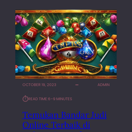
N
D
D
U
O
A
N
N
E
L
S
E
I
N
A
G
K
A
P
U
N
OCTOBER 19, 2023
ADMIN
T
U
⏱︎
READ TIME:
6–9 MINUTES
K
J
Temukan Bandar Judi
U
D
Online Terbaik di
I