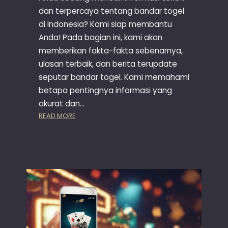
K
dan terpercaya tentang bandar togel
D
di Indonesia? Kami siap membantu
I
Anda! Pada bagian ini, kami akan
I
memberikan fakta-fakta sebenarnya,
N
D
ulasan terbaik, dan berita terupdate
O
seputar bandar togel. Kami memahami
N
betapa pentingnya informasi yang
E
akurat dan…
S
:
READ MORE
I
I
A
N
U
F
N
O
T
T
U
E
K
R
P
K
E
I
M
N