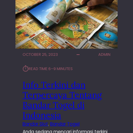
E
N
E
M
U
K
A
N
OCTOBER 25, 2023
ADMIN
K
A
⏱︎
READ TIME:
6–9 MINUTES
S
I
Info Terkini dan
N
O
Terpercaya Tentang
T
Bandar Togel di
E
R
Indonesia
B
Bandar Slot
, 
Bandar Togel
A
I
Anda sedang mencari informasi terkini