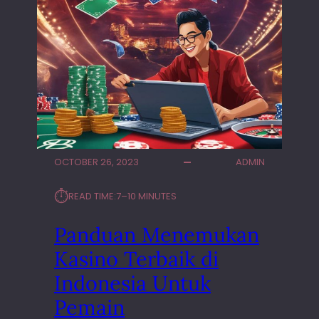
OCTOBER 26, 2023
ADMIN
⏱︎
READ TIME:
7–10 MINUTES
Panduan Menemukan
Kasino Terbaik di
Indonesia Untuk
Pemain