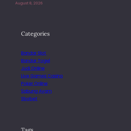
August 8, 2026
Categories
Bandar Slot
Bandar Togel
Judi Online
Live Games Casino
Poker Online
Sabung Ayam
Sbobet
Tags