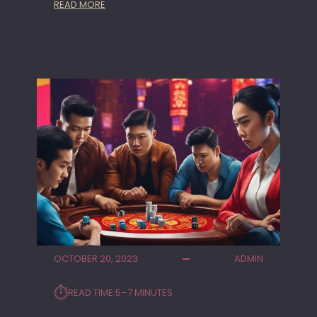
E
:
READ MORE
I
P
N
A
D
N
O
D
N
U
E
A
S
N
I
T
A
E
R
L
E
N
G
K
A
OCTOBER 20, 2023
ADMIN
P
:
⏱︎
READ TIME:
5–7 MINUTES
M
E