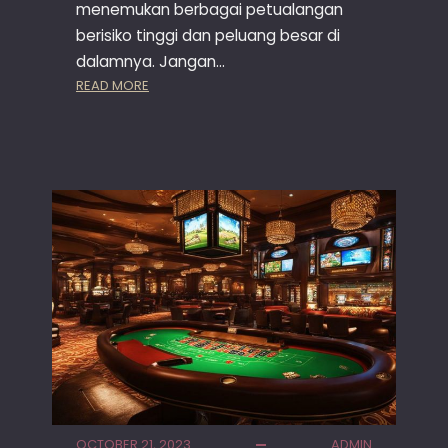
menemukan berbagai petualangan
R
M
berisiko tinggi dan peluang besar di
A
dalamnya. Jangan…
I
:
READ MORE
N
T
K
E
A
M
S
U
I
K
N
A
O
N
L
P
A
E
N
T
G
U
S
A
U
L
N
A
G
N
G
OCTOBER 21, 2023
ADMIN