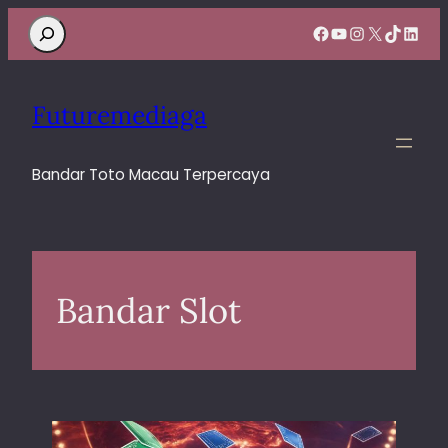
Search
Facebook
YouTube
Instagram
X
TikTok
Linke
Futuremediaga
Bandar Toto Macau Terpercaya
Bandar Slot