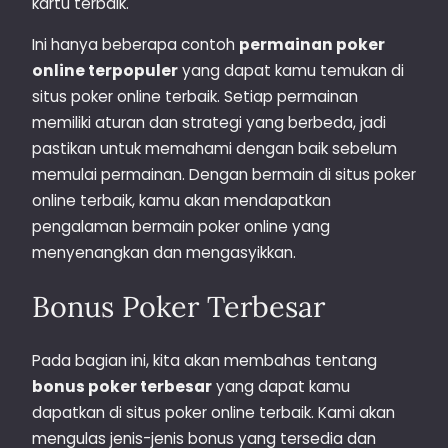
kartu terbaik.
Ini hanya beberapa contoh
permainan poker
online terpopuler
yang dapat kamu temukan di
situs poker online terbaik. Setiap permainan
memiliki aturan dan strategi yang berbeda, jadi
pastikan untuk memahami dengan baik sebelum
memulai permainan. Dengan bermain di situs poker
online terbaik, kamu akan mendapatkan
pengalaman bermain poker online yang
menyenangkan dan mengasyikkan.
Bonus Poker Terbesar
Pada bagian ini, kita akan membahas tentang
bonus poker terbesar
yang dapat kamu
dapatkan di situs poker online terbaik. Kami akan
mengulas jenis-jenis bonus yang tersedia dan