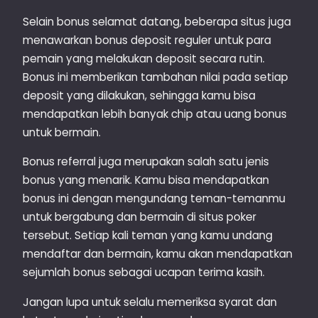
Selain bonus selamat datang, beberapa situs juga
menawarkan bonus deposit reguler untuk para
pemain yang melakukan deposit secara rutin.
Bonus ini memberikan tambahan nilai pada setiap
deposit yang dilakukan, sehingga kamu bisa
mendapatkan lebih banyak chip atau uang bonus
untuk bermain.
Bonus referral juga merupakan salah satu jenis
bonus yang menarik. Kamu bisa mendapatkan
bonus ini dengan mengundang teman-temanmu
untuk bergabung dan bermain di situs poker
tersebut. Setiap kali teman yang kamu undang
mendaftar dan bermain, kamu akan mendapatkan
sejumlah bonus sebagai ucapan terima kasih.
Jangan lupa untuk selalu memeriksa syarat dan