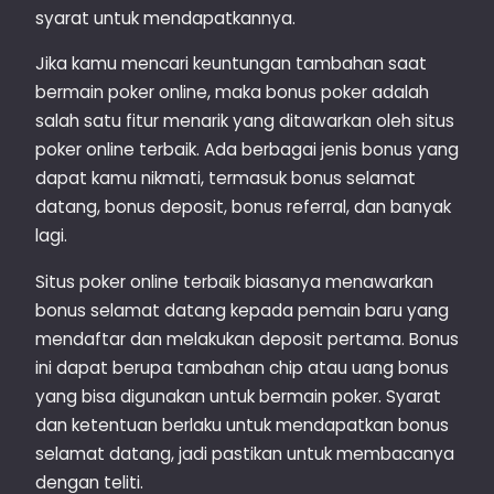
syarat untuk mendapatkannya.
Jika kamu mencari keuntungan tambahan saat
bermain poker online, maka bonus poker adalah
salah satu fitur menarik yang ditawarkan oleh situs
poker online terbaik. Ada berbagai jenis bonus yang
dapat kamu nikmati, termasuk bonus selamat
datang, bonus deposit, bonus referral, dan banyak
lagi.
Situs poker online terbaik biasanya menawarkan
bonus selamat datang kepada pemain baru yang
mendaftar dan melakukan deposit pertama. Bonus
ini dapat berupa tambahan chip atau uang bonus
yang bisa digunakan untuk bermain poker. Syarat
dan ketentuan berlaku untuk mendapatkan bonus
selamat datang, jadi pastikan untuk membacanya
dengan teliti.