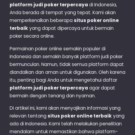
platform judi poker terpercaya
di Indonesia,
Anda berada di tempat yang tepat. Kami akan
memperkenalkan beberapa
situs poker online
terbaik
yang dapat dipercaya untuk bermain
poker secara online.
Permainan poker online semakin populer di
Indonesia dan semakin banyak platform judi poker
bermunculan. Namun, tidak semua platform dapat
diandalkan dan aman untuk digunakan. Oleh karena
itu, penting bagi Anda untuk mengetahui daftar
platform judi poker terpercaya
agar dapat
bermain dengan tenang dan nyaman.
Di artikel ini, kami akan menyajikan informasi yang
relevan tentang
situs poker online terbaik
yang
ada di Indonesia. Kami telah melakukan penelitian
mendalam untuk memastikan bahwa platform-