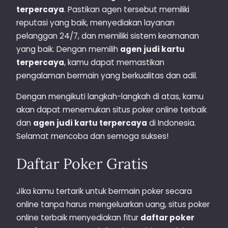
terpercaya
. Pastikan agen tersebut memiliki
reputasi yang baik, menyediakan layanan
pelanggan 24/7, dan memiliki sistem keamanan
yang baik. Dengan memilih
agen judi kartu
terpercaya
, kamu dapat memastikan
pengalaman bermain yang berkualitas dan adil.
Dengan mengikuti langkah-langkah di atas, kamu
akan dapat menemukan situs poker online terbaik
dan
agen judi kartu terpercaya
di Indonesia.
Selamat mencoba dan semoga sukses!
Daftar Poker Gratis
Jika kamu tertarik untuk bermain poker secara
online tanpa harus mengeluarkan uang, situs poker
online terbaik menyediakan fitur
daftar poker