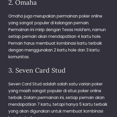
2. Omaha
Omaha juga merupakan permainan poker online
yang sangat populer di kalangan pemain.
Permainan ini mirip dengan Texas Hold’em, namun
setiap pemain akan mendapatkan 4 kartu hole.
Pemain harus membuat kombinasi kartu terbaik
dengan menggunakan 2 kartu hole dan 3 kartu
komunitas.
3. Seven Card Stud
Seven Card Stud adalah salah satu varian poker
yang masih sangat populer di situs poker online
terbaik. Dalam permainan ini, setiap pemain akan
mendapatkan 7 kartu, tetapi hanya 5 kartu terbaik
yang akan digunakan untuk membuat kombinasi