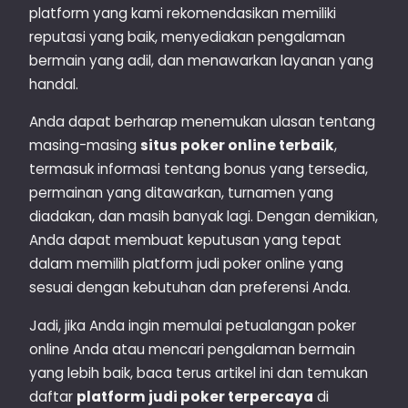
platform yang kami rekomendasikan memiliki
reputasi yang baik, menyediakan pengalaman
bermain yang adil, dan menawarkan layanan yang
handal.
Anda dapat berharap menemukan ulasan tentang
masing-masing
situs poker online terbaik
,
termasuk informasi tentang bonus yang tersedia,
permainan yang ditawarkan, turnamen yang
diadakan, dan masih banyak lagi. Dengan demikian,
Anda dapat membuat keputusan yang tepat
dalam memilih platform judi poker online yang
sesuai dengan kebutuhan dan preferensi Anda.
Jadi, jika Anda ingin memulai petualangan poker
online Anda atau mencari pengalaman bermain
yang lebih baik, baca terus artikel ini dan temukan
daftar
platform judi poker terpercaya
di