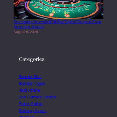
Live Games Casino Mengenal Perkembangan
Streaming Interaktif Di Era Digital Dengan Cara
Seru dan Mudah
August 6, 2026
Categories
Bandar Slot
Bandar Togel
Judi Online
Live Games Casino
Poker Online
Sabung Ayam