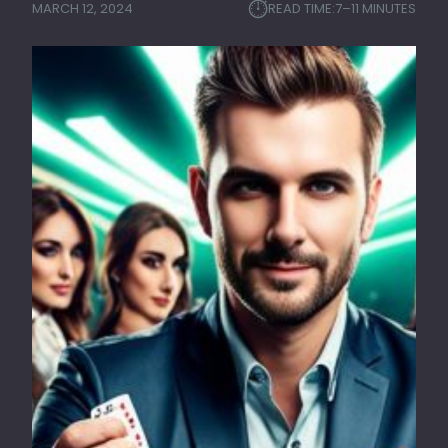
⏱︎
MARCH 12, 2024
READ TIME:
7–11 MINUTES