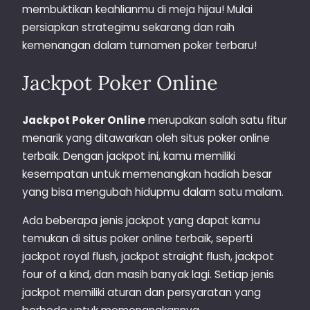
membuktikan keahlianmu di meja hijau! Mulai
persiapkan strategimu sekarang dan raih
kemenangan dalam turnamen poker terbaru!
Jackpot Poker Online
Jackpot Poker Online
merupakan salah satu fitur
menarik yang ditawarkan oleh situs poker online
terbaik. Dengan jackpot ini, kamu memiliki
kesempatan untuk memenangkan hadiah besar
yang bisa mengubah hidupmu dalam satu malam.
Ada beberapa jenis jackpot yang dapat kamu
temukan di situs poker online terbaik, seperti
jackpot royal flush, jackpot straight flush, jackpot
four of a kind, dan masih banyak lagi. Setiap jenis
jackpot memiliki aturan dan persyaratan yang