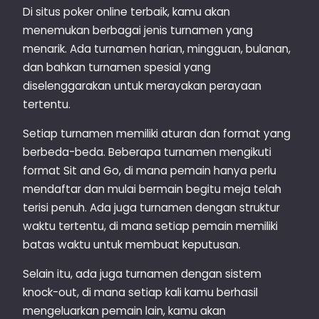
Di situs poker online terbaik, kamu akan
menemukan berbagai jenis turnamen yang
menarik. Ada turnamen harian, mingguan, bulanan,
dan bahkan turnamen spesial yang
diselenggarakan untuk merayakan perayaan
tertentu.
Setiap turnamen memiliki aturan dan format yang
berbeda-beda. Beberapa turnamen mengikuti
format Sit and Go, di mana pemain hanya perlu
mendaftar dan mulai bermain begitu meja telah
terisi penuh. Ada juga turnamen dengan struktur
waktu tertentu, di mana setiap pemain memiliki
batas waktu untuk membuat keputusan.
Selain itu, ada juga turnamen dengan sistem
knock-out, di mana setiap kali kamu berhasil
mengeluarkan pemain lain, kamu akan