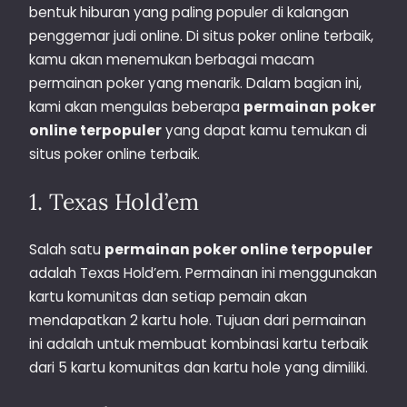
bentuk hiburan yang paling populer di kalangan
penggemar judi online. Di situs poker online terbaik,
kamu akan menemukan berbagai macam
permainan poker yang menarik. Dalam bagian ini,
kami akan mengulas beberapa
permainan poker
online terpopuler
yang dapat kamu temukan di
situs poker online terbaik.
1. Texas Hold’em
Salah satu
permainan poker online terpopuler
adalah Texas Hold’em. Permainan ini menggunakan
kartu komunitas dan setiap pemain akan
mendapatkan 2 kartu hole. Tujuan dari permainan
ini adalah untuk membuat kombinasi kartu terbaik
dari 5 kartu komunitas dan kartu hole yang dimiliki.