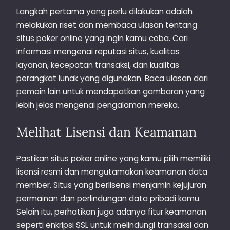
Langkah pertama yang perlu dilakukan adalah
melakukan riset dan membaca ulasan tentang
situs poker online yang ingin kamu coba. Cari
informasi mengenai reputasi situs, kualitas
layanan, kecepatan transaksi, dan kualitas
perangkat lunak yang digunakan. Baca ulasan dari
pemain lain untuk mendapatkan gambaran yang
lebih jelas mengenai pengalaman mereka.
Melihat Lisensi dan Keamanan
Pastikan situs poker online yang kamu pilih memiliki
lisensi resmi dan mengutamakan keamanan data
member. Situs yang berlisensi menjamin kejujuran
permainan dan perlindungan data pribadi kamu.
Selain itu, perhatikan juga adanya fitur keamanan
seperti enkripsi SSL untuk melindungi transaksi dan