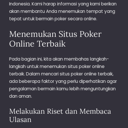
Indonesia. Kami harap informasi yang kami berikan
akan membantu Anda menemukan tempat yang
tepat untuk bermain poker secara online.
Menemukan Situs Poker
Online Terbaik
Pada bagian ini, kita akan membahas langkah-
langkah untuk menemukan situs poker online
terbaik. Dalam mencari situs poker online terbaik,
ada beberapa faktor yang perlu diperhatikan agar
pengalaman bermain kamu lebih menguntungkan
dan aman.
Melakukan Riset dan Membaca
Ulasan