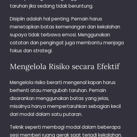
taruhan jika sedang tidak beruntung.
Disiplin adalah hal penting. Pemain harus
menetapkan batas kemenangan dan kekalahan
supaya tidak terbawa emosi. Menggunakan
catatan dan pengingat juga membantu menjaga
fokus dan strategi.
Mengelola Risiko secara Efektif
Mengelola risiko berarti mengenal kapan harus
berhenti atau mengubah taruhan. Pemain
disarankan menggunakan batas yang jelas,
misalnya hanya mempertaruhkan sebagian kecil
dari modal dalam satu putaran.
Teknik seperti membagi modal dalam beberapa
sesi memberi ruang gerak saat terjadi kekalahan.