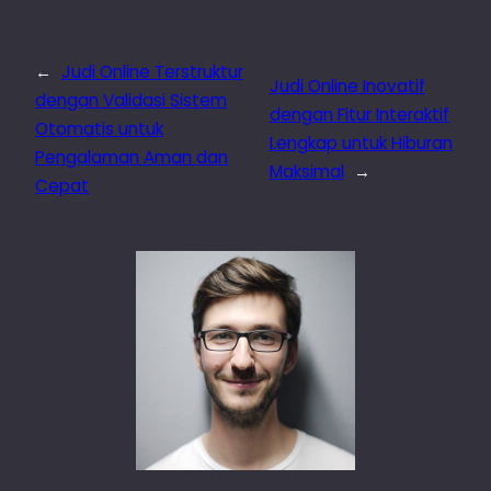
←
Judi Online Terstruktur
Judi Online Inovatif
dengan Validasi Sistem
dengan Fitur Interaktif
Otomatis untuk
Lengkap untuk Hiburan
Pengalaman Aman dan
Maksimal
→
Cepat