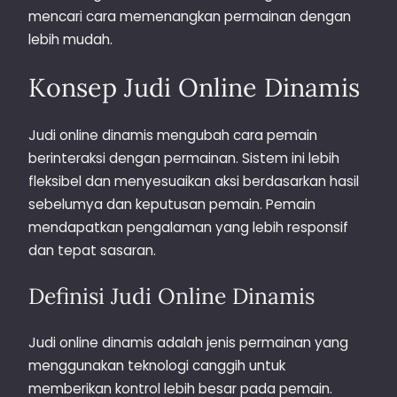
mencari cara memenangkan permainan dengan
lebih mudah.
Konsep Judi Online Dinamis
Judi online dinamis mengubah cara pemain
berinteraksi dengan permainan. Sistem ini lebih
fleksibel dan menyesuaikan aksi berdasarkan hasil
sebelumya dan keputusan pemain. Pemain
mendapatkan pengalaman yang lebih responsif
dan tepat sasaran.
Definisi Judi Online Dinamis
Judi online dinamis adalah jenis permainan yang
menggunakan teknologi canggih untuk
memberikan kontrol lebih besar pada pemain.