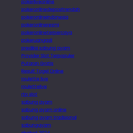
pokerliveonline
pokeronlinedepositrendah
pokeronlineindonesia
pokeronlineresmi
pokeronlineterpercaya
pokeruangasli
prediksi sabung ayam
Provider Slot Terpopuler
Putaran Gratis
Result Togel Online
roulette live
roulettelive
rtp slot
sabung ayam
sabung ayam online
sabung ayam tradisional
sabungayam
sbobet 2024