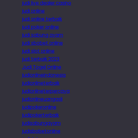
judi live dealer casino
judi online
judi online terbaik
judi poker online
judi sabung ayam
judi sbobet online
judi slot online
judi terbaik 2023
Judi Togel Online
judionlineindonesia
judionlineterbaik
judionlineterpercaya
judionlineuangasli
judipokeronline
judipokerterbaik
judisabungayam
judisbobetonline