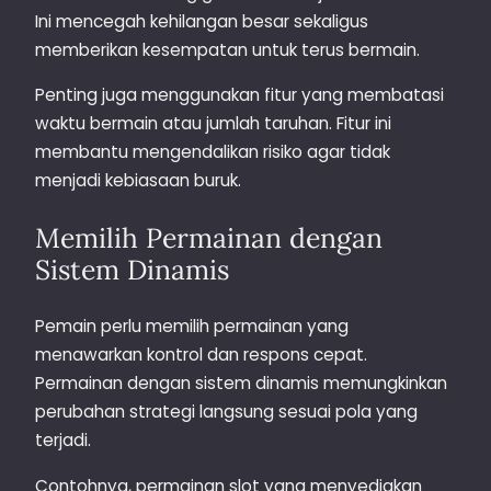
Ini mencegah kehilangan besar sekaligus
memberikan kesempatan untuk terus bermain.
Penting juga menggunakan fitur yang membatasi
waktu bermain atau jumlah taruhan. Fitur ini
membantu mengendalikan risiko agar tidak
menjadi kebiasaan buruk.
Memilih Permainan dengan
Sistem Dinamis
Pemain perlu memilih permainan yang
menawarkan kontrol dan respons cepat.
Permainan dengan sistem dinamis memungkinkan
perubahan strategi langsung sesuai pola yang
terjadi.
Contohnya, permainan slot yang menyediakan