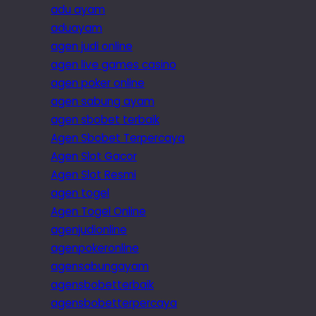
adu ayam
aduayam
agen judi online
agen live games casino
agen poker online
agen sabung ayam
agen sbobet terbaik
Agen Sbobet Terpercaya
Agen Slot Gacor
Agen Slot Resmi
agen togel
Agen Togel Online
agenjudionline
agenpokeronline
agensabungayam
agensbobetterbaik
agensbobetterpercaya