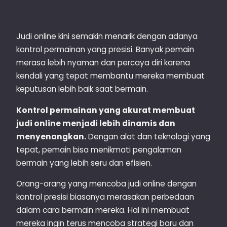
Judi online kini semakin menarik dengan adanya
kontrol permainan yang presisi. Banyak pemain
merasa lebih nyaman dan percaya diri karena
kendali yang tepat membantu mereka membuat
keputusan lebih baik saat bermain.
Kontrol permainan yang akurat membuat
judi online menjadi lebih dinamis dan
menyenangkan.
Dengan alat dan teknologi yang
tepat, pemain bisa menikmati pengalaman
bermain yang lebih seru dan efisien.
Orang-orang yang mencoba judi online dengan
kontrol presisi biasanya merasakan perbedaan
dalam cara bermain mereka. Hal ini membuat
mereka ingin terus mencoba strategi baru dan