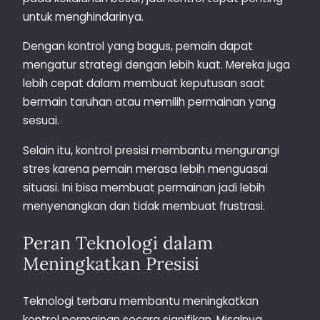
untuk menghindarinya.
Dengan kontrol yang bagus, pemain dapat
mengatur strategi dengan lebih kuat. Mereka juga
lebih cepat dalam membuat keputusan saat
bermain taruhan atau memilih permainan yang
sesuai.
Selain itu, kontrol presisi membantu mengurangi
stres karena pemain merasa lebih menguasai
situasi. Ini bisa membuat permainan jadi lebih
menyenangkan dan tidak membuat frustrasi.
Peran Teknologi dalam
Meningkatkan Presisi
Teknologi terbaru membantu meningkatkan
kontrol permainan secara signifikan. Misalnya,