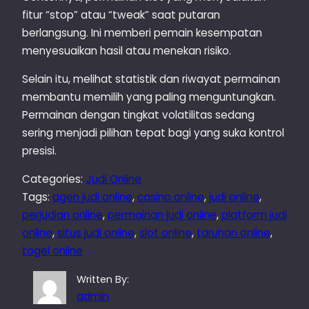
fitur “stop” atau “tweak” saat putaran
berlangsung. Ini memberi pemain kesempatan
menyesuaikan hasil atau menekan risiko.
Selain itu, melihat statistik dan riwayat permainan
membantu memilih yang paling menguntungkan.
Permainan dengan tingkat volatilitas sedang
sering menjadi pilihan tepat bagi yang suka kontrol
presisi.
Categories:
Judi Online
Tags:
agen judi online
, 
casino online
, 
judi online
, 
perjudian online
, 
permainan judi online
, 
platform judi
online
, 
situs judi online
, 
slot online
, 
taruhan online
, 
togel online
Written By:
admin