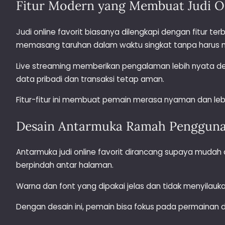
Fitur Modern yang Membuat Judi O
Judi online favorit biasanya dilengkapi dengan fitur 
memasang taruhan dalam waktu singkat tanpa harus m
Live streaming memberikan pengalaman lebih nyata d
data pribadi dan transaksi tetap aman.
Fitur-fitur ini membuat pemain merasa nyaman dan leb
Desain Antarmuka Ramah Penggun
Antarmuka judi online favorit dirancang supaya muda
berpindah antar halaman.
Warna dan font yang dipakai jelas dan tidak menyil
Dengan desain ini, pemain bisa fokus pada permainan 