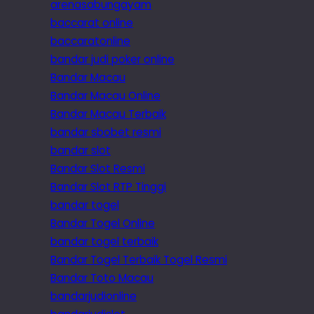
arenasabungayam
baccarat online
baccaratonline
bandar judi poker online
Bandar Macau
Bandar Macau Online
Bandar Macau Terbaik
bandar sbobet resmi
bandar slot
Bandar Slot Resmi
Bandar Slot RTP Tinggi
bandar togel
Bandar Togel Online
bandar togel terbaik
Bandar Togel Terbaik Togel Resmi
Bandar Toto Macau
bandarjudionline