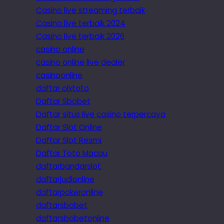
Casino live streaming terbaik
Casino live terbaik 2024
Casino live terbaik 2026
casino online
casino online live dealer
casinoonline
daftar olxtoto
Daftar Sbobet
Daftar situs live casino terpercaya
Daftar Slot Online
Daftar Slot Resmi
Daftar Toto Macau
daftarbandarslot
daftarjudionline
daftarpokeronline
daftarsbobet
daftarsbobetonline