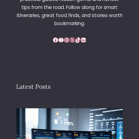
tips from the road. Follow along for smart
itineraries, great food finds, and stories worth
bookmarking.
Facebook
YouTube
Instagram
X
TikTok
LinkedIn
Latest Posts