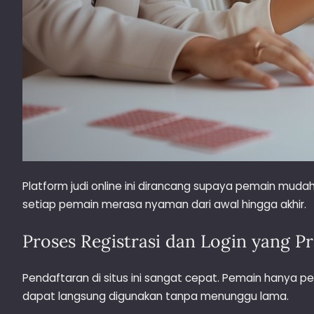
Platform judi online ini dirancang supaya pemain mud
setiap pemain merasa nyaman dari awal hingga akhir.
Proses Registrasi dan Login yang Pr
Pendaftaran di situs ini sangat cepat. Pemain hanya pe
dapat langsung digunakan tanpa menunggu lama.