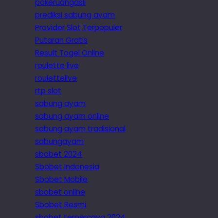
pokeruangasli
prediksi sabung ayam
Provider Slot Terpopuler
Putaran Gratis
Result Togel Online
roulette live
roulettelive
rtp slot
sabung ayam
sabung ayam online
sabung ayam tradisional
sabungayam
sbobet 2024
Sbobet Indonesia
Sbobet Mobile
sbobet online
Sbobet Resmi
sbobet terpercaya 2024