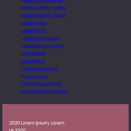
teknologicasinolive
texas hold'em online
togel deposit murah
togel online
togel resmi
togel terpercaya
togeldepositmurah
togelonline
togelresmi
togelterpercaya
toto macau
Toto Macau Resmi
turnamenpokeronline
2020 Lorem Ipsum, Lorem
LP 3200