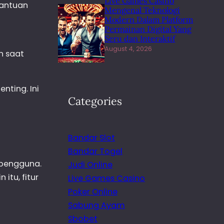
Live Games Casino
bantuan
Mengenal Teknologi
Modern Dalam Platform
Permainan Digital Yang
Seru dan Interaktif
August 4, 2026
n saat
nting. Ini
Categories
Bandar Slot
Bandar Togel
 pengguna.
Judi Online
itu, fitur
Live Games Casino
Poker Online
Sabung Ayam
Sbobet