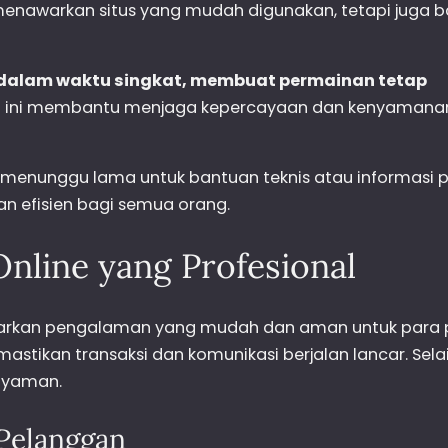
enawarkan situs yang mudah digunakan, tetapi juga 
 dalam waktu singkat, membuat permainan tetap
i ini membantu menjaga kepercayaan dan kenyamana
u menunggu lama untuk bantuan teknis atau informasi pe
an efisien bagi semua orang.
nline yang Profesional
nawarkan pengalaman yang mudah dan aman untuk para
kan transaksi dan komunikasi berjalan lancar. Selain 
nyaman.
Pelanggan