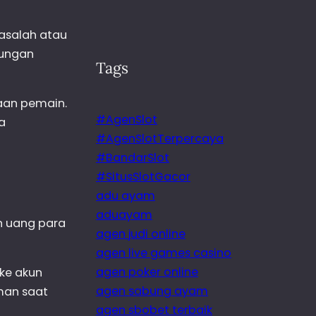
asalah atau
kungan
Tags
aan pemain.
#AgenSlot
a
#AgenSlotTerpercaya
#BandarSlot
#SitusSlotGacor
adu ayam
aduayam
n uang para
agen judi online
agen live games casino
agen poker online
ke akun
agen sabung ayam
man saat
agen sbobet terbaik