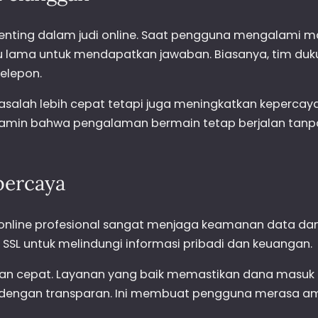
nting dalam judi online. Saat pengguna mengalami m
gu lama untuk mendapatkan jawaban. Biasanya, tim du
telepon.
salah lebih cepat tetapi juga meningkatkan kepercay
amin bahwa pengalaman bermain tetap berjalan tanp
percaya
i online profesional sangat menjaga keamanan data da
 SSL untuk melindungi informasi pribadi dan keuangan.
dan cepat. Layanan yang baik memastikan dana masuk 
 dengan transparan. Ini membuat pengguna merasa a