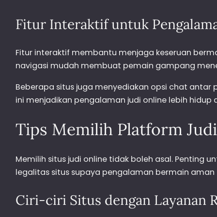
Fitur Interaktif untuk Pengala
Fitur interaktif membantu menjaga keseruan berm
navigasi mudah membuat pemain gampang menem
Beberapa situs juga menyediakan opsi chat antar
ini menjadikan pengalaman judi online lebih hidu
Tips Memilih Platform Jud
Memilih situs judi online tidak boleh asal. Pentin
legalitas situs supaya pengalaman bermain aman
Ciri-ciri Situs dengan Layanan 