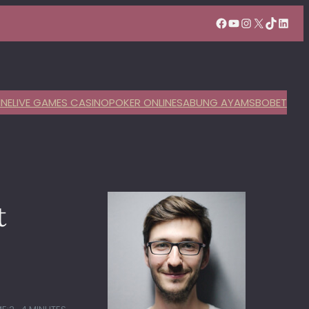
Facebook
YouTube
Instagram
X
TikTok
Linke
INE
LIVE GAMES CASINO
POKER ONLINE
SABUNG AYAM
SBOBET
t