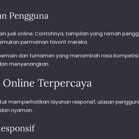
man Pengguna
ain judi online. Contohnya, tampilan yang ramah peng
ukan permainan favorit mereka.
 pemain dan turnamen yang menambah rasa kompetisi. F
p dan menyenangkan.
i Online Terpercaya
g untuk memperhatikan layanan responsif, ulasan penggun
 dan nyaman.
Responsif