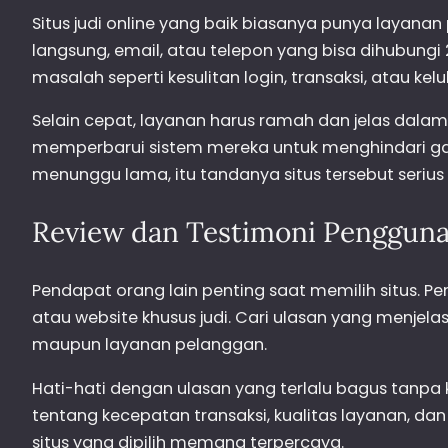
Situs judi online yang baik biasanya punya layan
langsung, email, atau telepon yang bisa dihubun
masalah seperti kesulitan login, transaksi, atau kel
Selain cepat, layanan harus ramah dan jelas dalam
memperbarui sistem mereka untuk menghindari ga
menunggu lama, itu tandanya situs tersebut seri
Review dan Testimoni Penggun
Pendapat orang lain penting saat memilih situs. P
atau website khusus judi. Cari ulasan yang menje
maupun layanan pelanggan.
Hati-hati dengan ulasan yang terlalu bagus tanpa kr
tentang kecepatan transaksi, kualitas layanan, 
situs yang dipilih memang terpercaya.