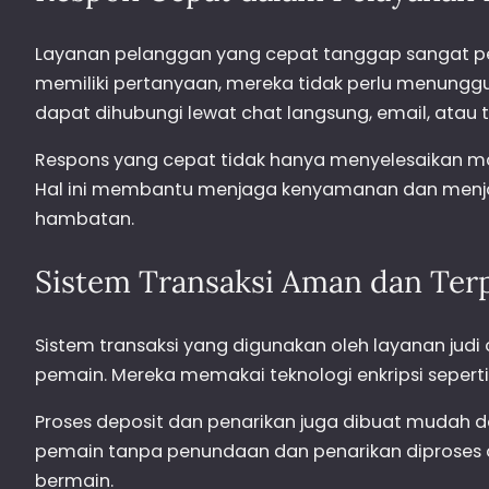
Layanan pelanggan yang cepat tanggap sangat pe
memiliki pertanyaan, mereka tidak perlu menung
dapat dihubungi lewat chat langsung, email, atau 
Respons yang cepat tidak hanya menyelesaikan ma
Hal ini membantu menjaga kenyamanan dan menj
hambatan.
Sistem Transaksi Aman dan Ter
Sistem transaksi yang digunakan oleh layanan jud
pemain. Mereka memakai teknologi enkripsi seperti
Proses deposit dan penarikan juga dibuat mudah 
pemain tanpa penundaan dan penarikan diproses
bermain.