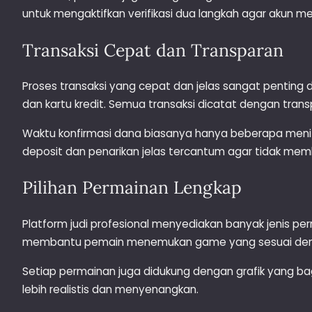
untuk mengaktifkan verifikasi dua langkah agar akun me
Transaksi Cepat dan Transparan
Proses transaksi yang cepat dan jelas sangat penting 
dan kartu kredit. Semua transaksi dicatat dengan tra
Waktu konfirmasi dana biasanya hanya beberapa menit,
deposit dan penarikan jelas tercantum agar tidak me
Pilihan Permainan Lengkap
Platform judi profesional menyediakan banyak jenis perm
membantu pemain menemukan game yang sesuai deng
Setiap permainan juga didukung dengan grafik yang b
lebih realistis dan menyenangkan.