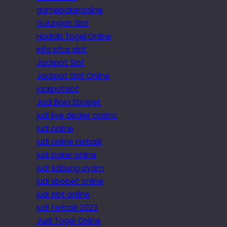
gamepokeronline
Gulungan Slot
Hadiah Togel Online
info situs slot
Jackpot Slot
Jackpot Slot Online
jackpotslot
Judi Bola Sbobet
judi live dealer casino
judi online
judi online terbaik
judi poker online
judi sabung ayam
judi sbobet online
judi slot online
judi terbaik 2023
Judi Togel Online