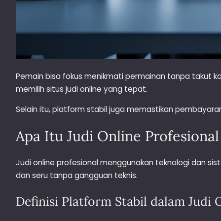
Pemain bisa fokus menikmati permainan tanpa takut k
memilih situs judi online yang tepat.
Selain itu, platform stabil juga memastikan pembaya
Apa Itu Judi Online Profesiona
Judi online profesional menggunakan teknologi dan s
dan seru tanpa gangguan teknis.
Definisi Platform Stabil dalam Judi 