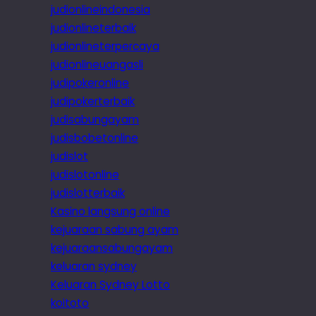
judionlineindonesia
judionlineterbaik
judionlineterpercaya
judionlineuangasli
judipokeronline
judipokerterbaik
judisabungayam
judisbobetonline
judislot
judislotonline
judislotterbaik
Kasino langsung online
kejuaraan sabung ayam
kejuaraansabungayam
keluaran sydney
Keluaran Sydney Lotto
koitoto