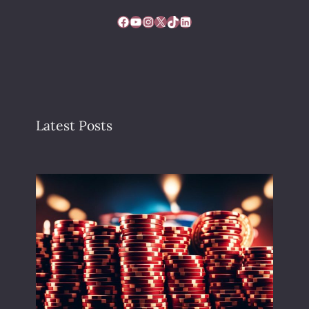
Facebook
YouTube
Instagram
X
TikTok
LinkedIn
Latest Posts