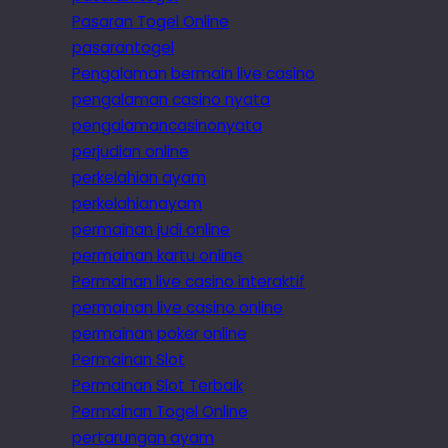
Pasaran Togel Online
pasarantogel
Pengalaman bermain live casino
pengalaman casino nyata
pengalamancasinonyata
perjudian online
perkelahian ayam
perkelahianayam
permainan judi online
permainan kartu online
Permainan live casino interaktif
permainan live casino online
permainan poker online
Permainan Slot
Permainan Slot Terbaik
Permainan Togel Online
pertarungan ayam