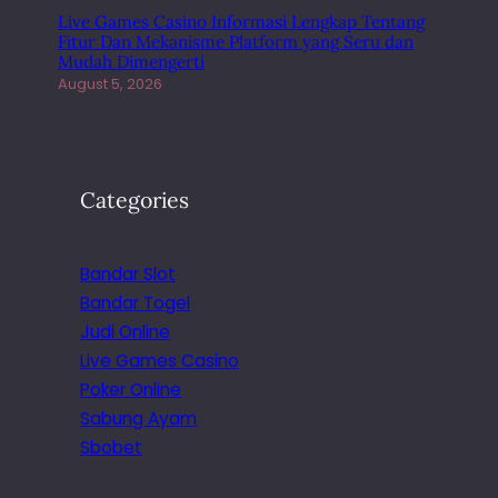
Live Games Casino Informasi Lengkap Tentang
Fitur Dan Mekanisme Platform yang Seru dan
Mudah Dimengerti
August 5, 2026
Categories
Bandar Slot
Bandar Togel
Judi Online
Live Games Casino
Poker Online
Sabung Ayam
Sbobet