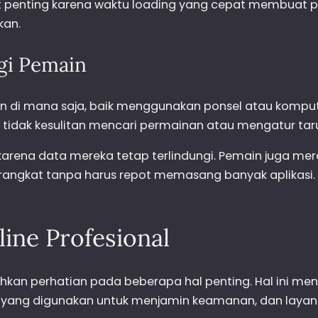
at penting karena waktu loading yang cepat membuat
kan.
gi Pemain
 di mana saja, baik menggunakan ponsel atau komput
dak kesulitan mencari permainan atau mengatur tar
 karena data mereka tetap terlindungi. Pemain juga me
rangkat tanpa harus repot memasang banyak aplikasi. 
line Profesional
uhkan perhatian pada beberapa hal penting. Hal ini me
i yang digunakan untuk menjamin keamanan, dan laya