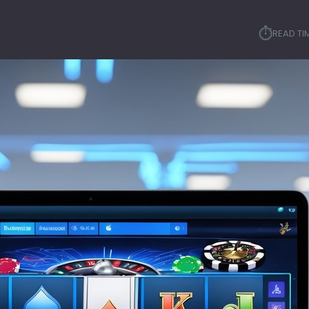
⏱︎
READ TI