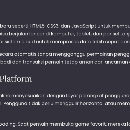
erbaru seperti HTML5, CSS3, dan JavaScript untuk memb
 bisa berjalan lancar di komputer, tablet, dan ponsel ta
 sistem cloud untuk memproses data lebih cepat da
 secara otomatis tanpa mengganggu permainan penggu
 pribadi dan transaksi pemain tetap aman dari ancaman 
Platform
nline menyesuaikan dengan layar perangkat pengguna. I
al. Pengguna tidak perlu menggulir horizontal atau me
oading. Saat pemain membuka game favorit, mereka 