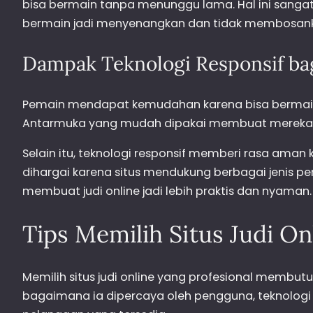
bisa bermain tanpa menunggu lama. Hal ini sang
bermain jadi menyenangkan dan tidak membosan
Dampak Teknologi Responsif ba
Pemain mendapat kemudahan karena bisa bermain
Antarmuka yang mudah dipakai membuat mereka ti
Selain itu, teknologi responsif memberi rasa aman
dihargai karena situs mendukung berbagai jenis pe
membuat judi online jadi lebih praktis dan nyaman.
Tips Memilih Situs Judi On
Memilih situs judi online yang profesional membut
bagaimana ia dipercaya oleh pengguna, teknolog