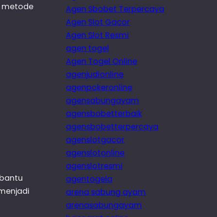
n metode
Agen Sbobet Terpercaya
Agen Slot Gacor
Agen Slot Resmi
agen togel
Agen Togel Online
agenjudionline
agenpokeronline
agensabungayam
agensbobetterbaik
agensbobetterpercaya
agenslotgacor
agenslotonline
agenslotresmi
mbantu
agentogela
menjadi
arena sabung ayam
arenasabungayam