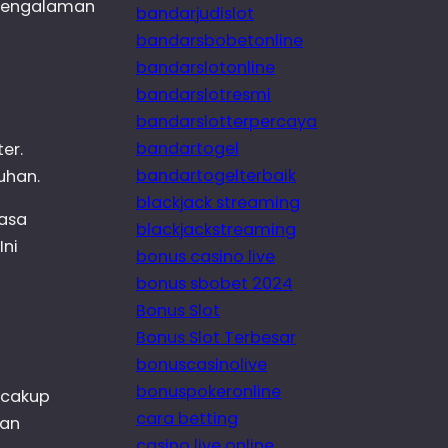
 pengalaman
bandarjudislot
bandarsbobetonline
bandarslotonline
bandarslotresmi
bandarslotterpercaya
bandartogel
er.
bandartogelterbaik
uhan.
blackjack streaming
rasa
blackjackstreaming
Ini
bonus casino live
bonus sbobet 2024
Bonus Slot
Bonus Slot Terbesar
bonuscasinolive
bonuspokeronline
ncakup
cara betting
nan
casino live online