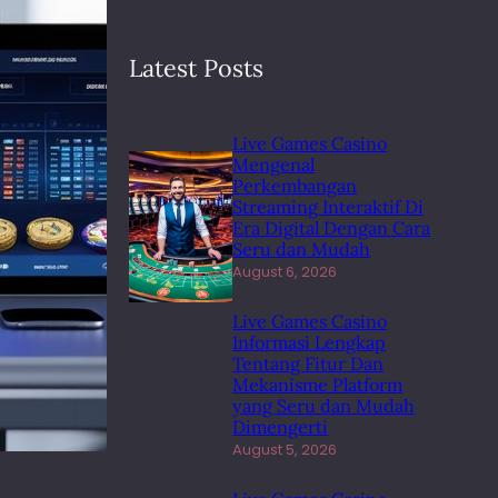
Latest Posts
Live Games Casino
Mengenal
Perkembangan
Streaming Interaktif Di
Era Digital Dengan Cara
Seru dan Mudah
August 6, 2026
Live Games Casino
Informasi Lengkap
Tentang Fitur Dan
Mekanisme Platform
yang Seru dan Mudah
Dimengerti
August 5, 2026