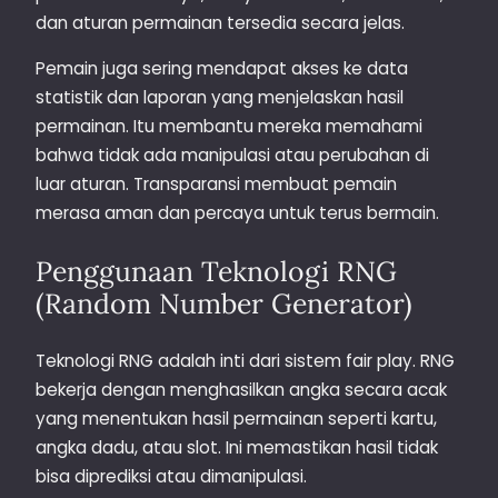
dan aturan permainan tersedia secara jelas.
Pemain juga sering mendapat akses ke data
statistik dan laporan yang menjelaskan hasil
permainan. Itu membantu mereka memahami
bahwa tidak ada manipulasi atau perubahan di
luar aturan. Transparansi membuat pemain
merasa aman dan percaya untuk terus bermain.
Penggunaan Teknologi RNG
(Random Number Generator)
Teknologi RNG adalah inti dari sistem fair play. RNG
bekerja dengan menghasilkan angka secara acak
yang menentukan hasil permainan seperti kartu,
angka dadu, atau slot. Ini memastikan hasil tidak
bisa diprediksi atau dimanipulasi.