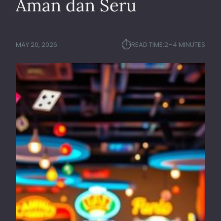
Aman dan Seru
⏱︎
MAY 20, 2026
READ TIME:
2–4 MINUTES