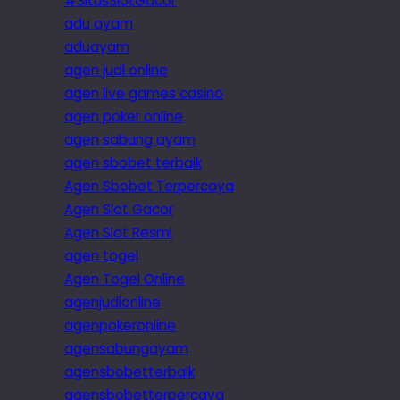
#SitusSlotGacor
adu ayam
aduayam
agen judi online
agen live games casino
agen poker online
agen sabung ayam
agen sbobet terbaik
Agen Sbobet Terpercaya
Agen Slot Gacor
Agen Slot Resmi
agen togel
Agen Togel Online
agenjudionline
agenpokeronline
agensabungayam
agensbobetterbaik
agensbobetterpercaya