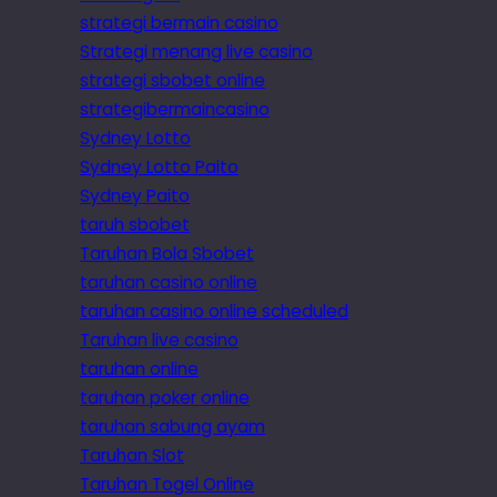
strategi bermain casino
Strategi menang live casino
strategi sbobet online
strategibermaincasino
Sydney Lotto
Sydney Lotto Paito
Sydney Paito
taruh sbobet
Taruhan Bola Sbobet
taruhan casino online
taruhan casino online scheduled
Taruhan live casino
taruhan online
taruhan poker online
taruhan sabung ayam
Taruhan Slot
Taruhan Togel Online