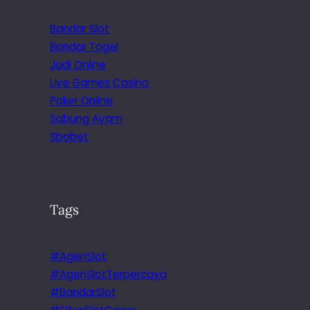
Bandar Slot
Bandar Togel
Judi Online
Live Games Casino
Poker Online
Sabung Ayam
Sbobet
Tags
#AgenSlot
#AgenSlotTerpercaya
#BandarSlot