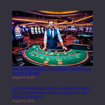
Live Games Casino Mengenal Perkembangan
Streaming Interaktif Di Era Digital Dengan Cara
Seru dan Mudah
August 6, 2026
Live Games Casino Informasi Lengkap Tentang
Fitur Dan Mekanisme Platform yang Seru dan
Mudah Dimengerti
August 5, 2026