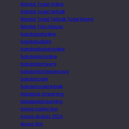
Bandar Togel Online
bandar togel terbaik
Bandar Togel Terbaik Togel Resmi
Bandar Toto Macau
bandarjudionline
bandarjudislot
bandarsbobetonline
bandarslotonline
bandarslotresmi
bandarslotterpercaya
bandartogel
bandartogelterbaik
blackjack streaming
blackjackstreaming
bonus casino live
bonus sbobet 2024
Bonus Slot