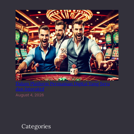
Live Games Casino Mengenal Teknologi Modern
Dalam Platform Permainan Digital Yang Seru
dan Interaktif
August 4, 2026
Categories