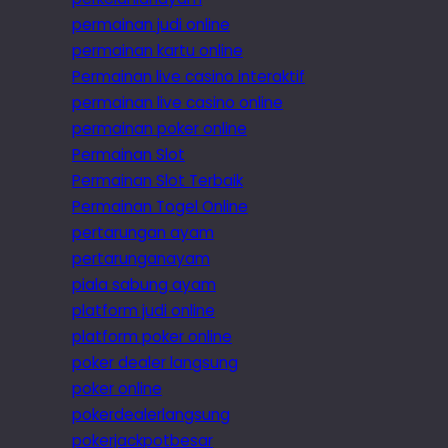
permainan judi online
permainan kartu online
Permainan live casino interaktif
permainan live casino online
permainan poker online
Permainan Slot
Permainan Slot Terbaik
Permainan Togel Online
pertarungan ayam
pertarunganayam
piala sabung ayam
platform judi online
platform poker online
poker dealer langsung
poker online
pokerdealerlangsung
pokerjackpotbesar