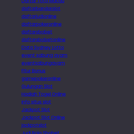
Daftar Toto Macau
daftarbandarslot
daftarjudionline
daftarpokeronline
daftarsbobet
daftarsbobetonline
Data Sydney Lotto
event sabung ayam
eventsabungayam
Fitur Bonus
gamepokeronline
Gulungan Slot
Hadiah Togel Online
info situs slot
Jackpot Slot
Jackpot Slot Online
jackpotslot
Judi Bola Sbobet