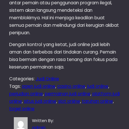
antar pemain atau penggunaan program ilegal,
sistem akan langsung mendeteksi dan
memblokirnya. Hal ini menjaga keadilan buat
semua pemain dan melindungi dari kerugian akibat
penipuan.
Dengan kontrol yang ketat, judi online jadi lebih
aman dan terbebas dari tindakan curang. Pemain
bisa bermain dengan rasa tenang dan fokus pada
keseruan permainan saja.
Categories:
Judi Online
Tags:
agen judi online
, 
casino online
, 
judi online
, 
perjudian online
, 
permainan judi online
, 
platform judi
online
, 
situs judi online
, 
slot online
, 
taruhan online
, 
togel online
Written By:
admin