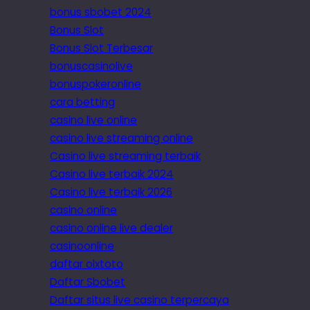
bonus sbobet 2024
Bonus Slot
Bonus Slot Terbesar
bonuscasinolive
bonuspokeronline
cara betting
casino live online
casino live streaming online
Casino live streaming terbaik
Casino live terbaik 2024
Casino live terbaik 2026
casino online
casino online live dealer
casinoonline
daftar olxtoto
Daftar Sbobet
Daftar situs live casino terpercaya