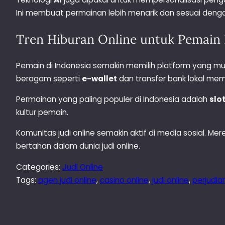
Ini membuat permainan lebih menarik dan sesuai denga
Tren Hiburan Online untuk Pemain 
Pemain di Indonesia semakin memilih platform yang muda
beragam seperti
e-wallet
dan transfer bank lokal me
Permainan yang paling populer di Indonesia adalah
slo
kultur pemain.
Komunitas judi online semakin aktif di media sosial. M
bertahan dalam dunia judi online.
Categories:
Judi Online
Tags:
agen judi online
, 
casino online
, 
judi online
, 
perjudia