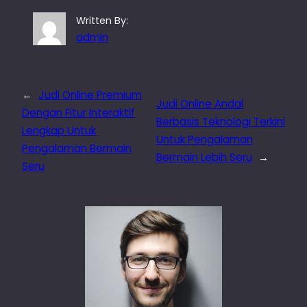
Written By:
admin
←
Judi Online Premium
Judi Online Andal
Dengan Fitur Interaktif
Berbasis Teknologi Terkini
Lengkap Untuk
Untuk Pengalaman
Pengalaman Bermain
Bermain Lebih Seru
→
Seru