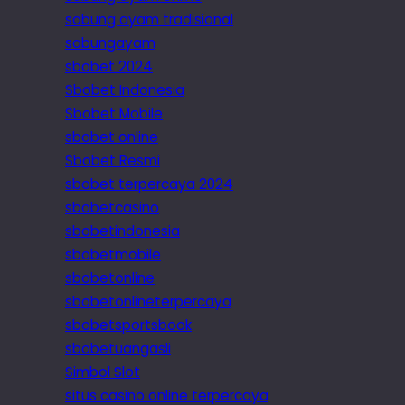
sabung ayam tradisional
sabungayam
sbobet 2024
Sbobet Indonesia
Sbobet Mobile
sbobet online
Sbobet Resmi
sbobet terpercaya 2024
sbobetcasino
sbobetindonesia
sbobetmobile
sbobetonline
sbobetonlineterpercaya
sbobetsportsbook
sbobetuangasli
Simbol Slot
situs casino online terpercaya