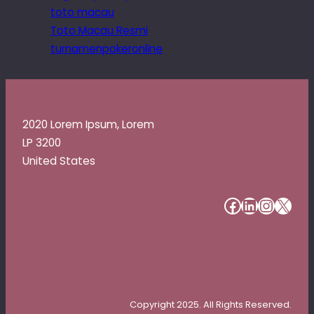
toto macau
Toto Macau Resmi
turnamenpokeronline
2020 Lorem Ipsum, Lorem
LP 3200
United States
#
#
#
#
Copyright 2025. All Rights Reserved.