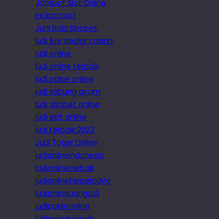
Jackpot Slot Online
jackpotslot
Judi Bola Sbobet
judi live dealer casino
judi online
judi online terbaik
judi poker online
judi sabung ayam
judi sbobet online
judi slot online
judi terbaik 2023
Judi Togel Online
judionlineindonesia
judionlineterbaik
judionlineterpercaya
judionlineuangasli
judipokeronline
judipokerterbaik