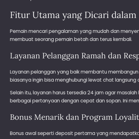
Fitur Utama yang Dicari dalam
Pemain mencari pengalaman yang mudah dan menyenan
membuat seorang pemain betah dan terus kembali.
Layanan Pelanggan Ramah dan Resp
Layanan pelanggan yang baik membantu membangun ke
biasanya ingin bisa menghubungi lewat chat langsung
Selain itu, layanan harus tersedia 24 jam agar masala
berbagai pertanyaan dengan cepat dan sopan. Ini me
Bonus Menarik dan Program Loyalit
Bonus awal seperti deposit pertama yang mendapatkan 