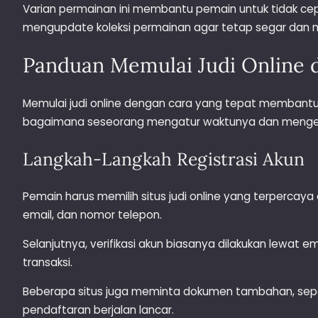
Varian permainan ini membantu pemain untuk tidak cep
mengupdate koleksi permainan agar tetap segar dan
Panduan Memulai Judi Online 
Memulai judi online dengan cara yang tepat membantu 
bagaimana seseorang mengatur waktunya dan mengelo
Langkah-Langkah Registrasi Akun
Pemain harus memilih situs judi online yang terpercaya 
email, dan nomor telepon.
Selanjutnya, verifikasi akun biasanya dilakukan lewat
transaksi.
Beberapa situs juga meminta dokumen tambahan, seper
pendaftaran berjalan lancar.