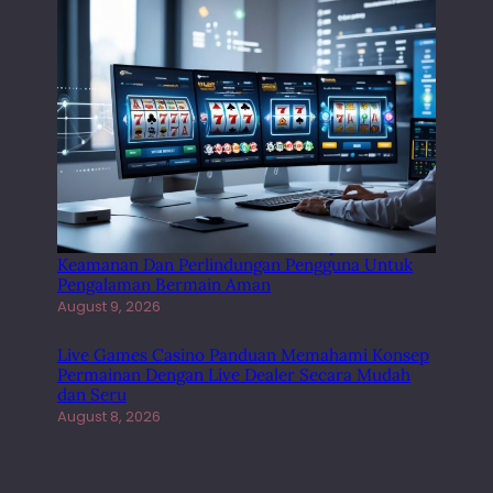
Judi Online Panduan Memahami Aspek
Keamanan Dan Perlindungan Pengguna Untuk
Pengalaman Bermain Aman
August 9, 2026
Live Games Casino Panduan Memahami Konsep
Permainan Dengan Live Dealer Secara Mudah
dan Seru
August 8, 2026