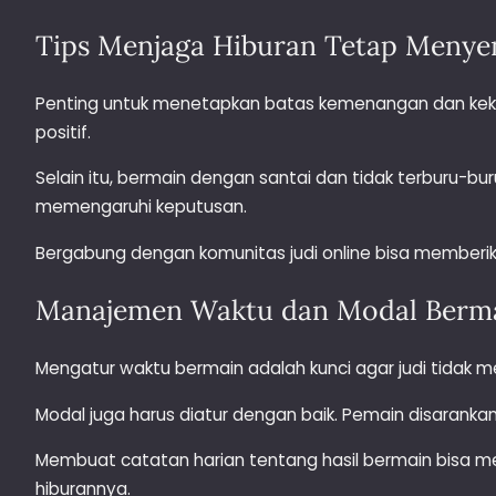
Tips Menjaga Hiburan Tetap Meny
Penting untuk menetapkan batas kemenangan dan keka
positif.
Selain itu, bermain dengan santai dan tidak terburu-b
memengaruhi keputusan.
Bergabung dengan komunitas judi online bisa memberi
Manajemen Waktu dan Modal Berm
Mengatur waktu bermain adalah kunci agar judi tidak m
Modal juga harus diatur dengan baik. Pemain disarank
Membuat catatan harian tentang hasil bermain bisa me
hiburannya.