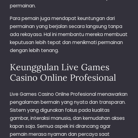
permainan.
Para pemain juga mendapat keuntungan dari
permainan yang berjalan secara langsung tanpa
ada rekayasa. Hal ini membantu mereka membuat
keputusan lebih tepat dan menikmati permainan
dengan lebih tenang.
Keunggulan Live Games
Casino Online Profesional
Live Games Casino Online Profesional menawarkan
pengalaman bermain yang nyata dan transparan.
Sistem yang digunakan fokus pada kualitas
gambar, interaksi manusia, dan kemudahan akses
kapan saja. Semua aspek ini dirancang agar
pemain merasa nyaman dan percaya saat