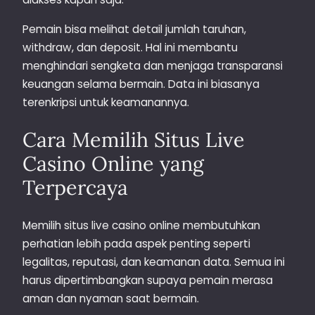
Pemain bisa melihat detail jumlah taruhan,
withdraw, dan deposit. Hal ini membantu
menghindari sengketa dan menjaga transparansi
keuangan selama bermain. Data ini biasanya
terenkripsi untuk keamanannya.
Cara Memilih Situs Live
Casino Online yang
Terpercaya
Memilih situs live casino online membutuhkan
perhatian lebih pada aspek penting seperti
legalitas, reputasi, dan keamanan data. Semua ini
harus dipertimbangkan supaya pemain merasa
aman dan nyaman saat bermain.