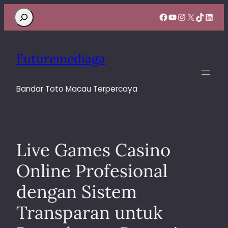
Search
Facebook
YouTube
Instagram
X
TikTok
Linke
Futuremediaga
Bandar Toto Macau Terpercaya
Live Games Casino
Online Profesional
dengan Sistem
Transparan untuk