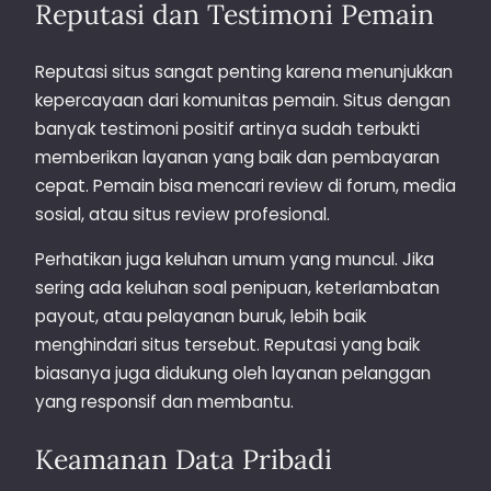
Reputasi dan Testimoni Pemain
Reputasi situs sangat penting karena menunjukkan
kepercayaan dari komunitas pemain. Situs dengan
banyak testimoni positif artinya sudah terbukti
memberikan layanan yang baik dan pembayaran
cepat. Pemain bisa mencari review di forum, media
sosial, atau situs review profesional.
Perhatikan juga keluhan umum yang muncul. Jika
sering ada keluhan soal penipuan, keterlambatan
payout, atau pelayanan buruk, lebih baik
menghindari situs tersebut. Reputasi yang baik
biasanya juga didukung oleh layanan pelanggan
yang responsif dan membantu.
Keamanan Data Pribadi