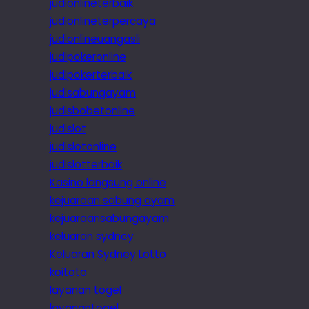
judionlineterbaik
judionlineterpercaya
judionlineuangasli
judipokeronline
judipokerterbaik
judisabungayam
judisbobetonline
judislot
judislotonline
judislotterbaik
Kasino langsung online
kejuaraan sabung ayam
kejuaraansabungayam
keluaran sydney
Keluaran Sydney Lotto
koitoto
layanan togel
layanantogel