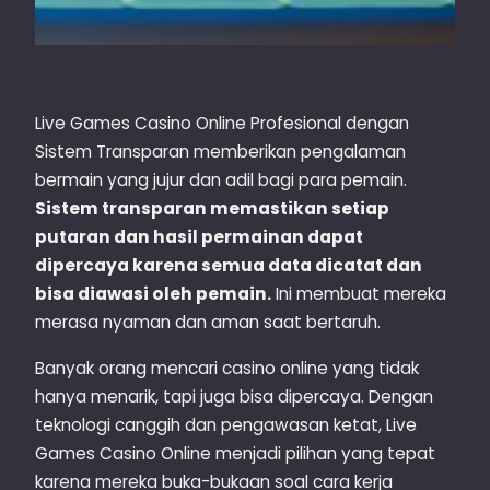
Live Games Casino Online Profesional dengan
Sistem Transparan memberikan pengalaman
bermain yang jujur dan adil bagi para pemain.
Sistem transparan memastikan setiap
putaran dan hasil permainan dapat
dipercaya karena semua data dicatat dan
bisa diawasi oleh pemain.
Ini membuat mereka
merasa nyaman dan aman saat bertaruh.
Banyak orang mencari casino online yang tidak
hanya menarik, tapi juga bisa dipercaya. Dengan
teknologi canggih dan pengawasan ketat, Live
Games Casino Online menjadi pilihan yang tepat
karena mereka buka-bukaan soal cara kerja