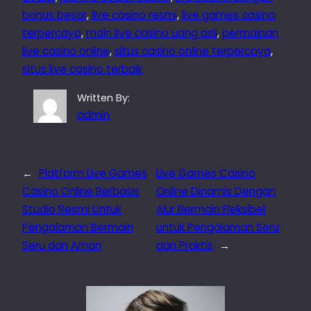
bonus besar
, 
live casino resmi
, 
live games casino
terpercaya
, 
main live casino uang asli
, 
permainan
live casino online
, 
situs casino online terpercaya
, 
situs live casino terbaik
Written By:
admin
←
Platform Live Games
Live Games Casino
Casino Online Berbasis
Online Dinamis Dengan
Studio Resmi Untuk
Alur Bermain Fleksibel
Pengalaman Bermain
untuk Pengalaman Seru
Seru dan Aman
dan Praktis
→