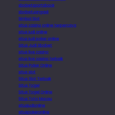
sbobetsportsbook
sbobetuangasli
Simbol Slot
situs casino online terpercaya
situs judi online
situs judi poker online
Situs Judi Sbobet
situs live casino
situs live casino terbaik
Situs Poker Online
situs slot
Situs Slot Terbaik
Situs Togel
Situs Togel Online
Situs Toto Macau
situsjudionline
situspokeronline