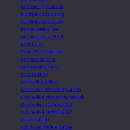
bandartogelterbaik
blackjack streaming
blackjackstreaming
bonus casino live
bonus sbobet 2024
Bonus Slot
Bonus Slot Terbesar
bonuscasinolive
bonuspokeronline
cara betting
casino live online
casino live streaming online
Casino live streaming terbaik
Casino live terbaik 2024
Casino live terbaik 2026
casino online
casino online live dealer