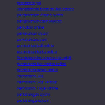
pasarantogel
Pengalaman bermain live casino
pengalaman casino nyata
pengalamancasinonyata
perjudian online
perkelahian ayam
perkelahianayam
permainan judi online
permainan kartu online
Permainan live casino interaktif
permainan live casino online
permainan poker online
Permainan Slot
Permainan Slot Terbaik
Permainan Togel Online
pertarungan ayam
pertarunganayam