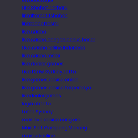
Link Sbobet Terbaru
linkalternatifsbobet
linksbobetresmi
live casino
live casino dengan bonus besar
Live casino online Indonesia
live casino resmi
live dealer games
Live Draw Sydney Lotto
live games casino online
live games casino terpercaya
livedealergames
login olxtoto
Lotto Sydney
main live casino uang asli
Main Slot Gampang Menang
mainjudionline