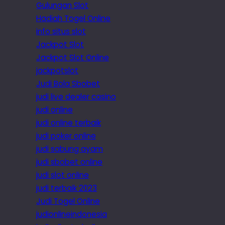
Gulungan Slot
Hadiah Togel Online
info situs slot
Jackpot Slot
Jackpot Slot Online
jackpotslot
Judi Bola Sbobet
judi live dealer casino
judi online
judi online terbaik
judi poker online
judi sabung ayam
judi sbobet online
judi slot online
judi terbaik 2023
Judi Togel Online
judionlineindonesia