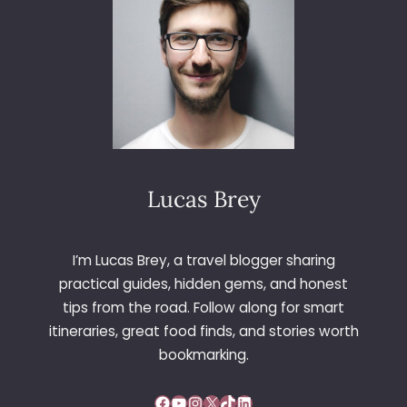
Lucas Brey
I’m Lucas Brey, a travel blogger sharing
practical guides, hidden gems, and honest
tips from the road. Follow along for smart
itineraries, great food finds, and stories worth
bookmarking.
Facebook
YouTube
Instagram
X
TikTok
LinkedIn