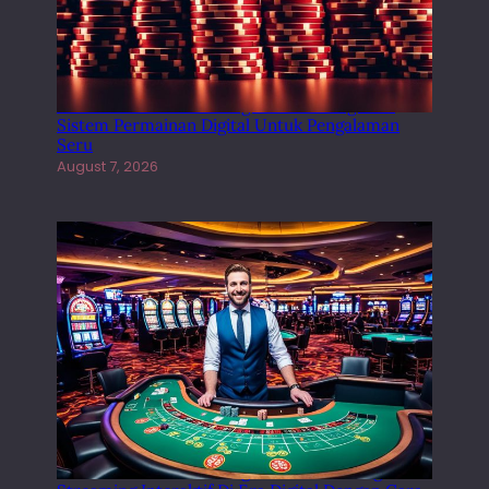
Live Games Casino Mengenal Teknologi Dan
Sistem Permainan Digital Untuk Pengalaman
Seru
August 7, 2026
Live Games Casino Mengenal Perkembangan