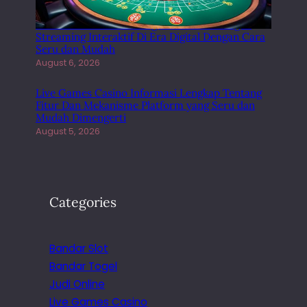
Live Games Casino Mengenal Perkembangan
Streaming Interaktif Di Era Digital Dengan Cara
Seru dan Mudah
August 6, 2026
Live Games Casino Informasi Lengkap Tentang
Fitur Dan Mekanisme Platform yang Seru dan
Mudah Dimengerti
August 5, 2026
Categories
Bandar Slot
Bandar Togel
Judi Online
Live Games Casino