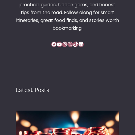
practical guides, hidden gems, and honest
tips from the road. Follow along for smart
itineraries, great food finds, and stories worth
bookmarking.
Facebook
YouTube
Instagram
X
TikTok
LinkedIn
Latest Posts