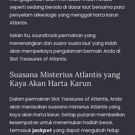
seperti sedang berada di dasar laut bersama para
penyelam arkeologis yang menggali harta karun
Atlantis.
Selain itu, soundtrack permainan yang
menenangkan dan suara-suara laut yang indah
akan memperkaya pengalaman bermain Anda di
Slot Treasures of Atlantis.
Suasana Misterius Atlantis yang
Kaya Akan Harta Karun
Dalam permainan Slot Treasures of Atlantis, Anda
akan merasakan suasana misterius Atlantis yang
kaya akan harta karun. Setiap putaran memberikan
kesempatan untuk menemukan hadiah besar,
termasuk
jackpot
yang dapat mengubah hidup