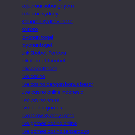
kejuaraansabungayam
keluaran sydney
Keluaran Sydney Lotto
koitoto
layanan togel
layanantogel
Link Sbobet Terbaru
linkalternatifsbobet
linksbobetresmi
live casino
live casino dengan bonus besar
Live casino online Indonesia
live casino resmi
live dealer games
Live Draw Sydney Lotto
live games casino online
live games casino terpercaya