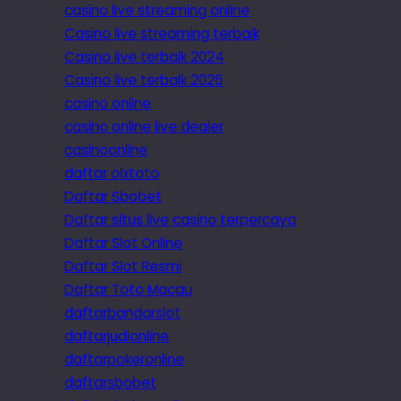
casino live streaming online
Casino live streaming terbaik
Casino live terbaik 2024
Casino live terbaik 2026
casino online
casino online live dealer
casinoonline
daftar olxtoto
Daftar Sbobet
Daftar situs live casino terpercaya
Daftar Slot Online
Daftar Slot Resmi
Daftar Toto Macau
daftarbandarslot
daftarjudionline
daftarpokeronline
daftarsbobet