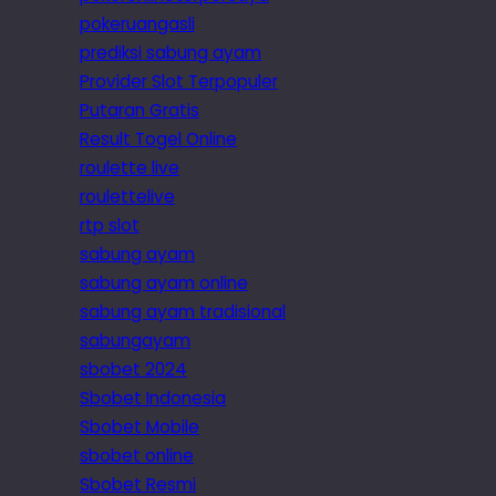
pokeruangasli
prediksi sabung ayam
Provider Slot Terpopuler
Putaran Gratis
Result Togel Online
roulette live
roulettelive
rtp slot
sabung ayam
sabung ayam online
sabung ayam tradisional
sabungayam
sbobet 2024
Sbobet Indonesia
Sbobet Mobile
sbobet online
Sbobet Resmi