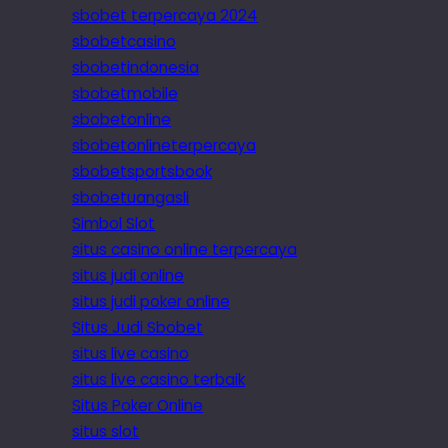
sbobet terpercaya 2024
sbobetcasino
sbobetindonesia
sbobetmobile
sbobetonline
sbobetonlineterpercaya
sbobetsportsbook
sbobetuangasli
Simbol Slot
situs casino online terpercaya
situs judi online
situs judi poker online
Situs Judi Sbobet
situs live casino
situs live casino terbaik
Situs Poker Online
situs slot