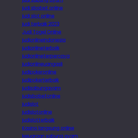
judi sbobet online
judi slot online
judi terbaik 2023
Judi Togel Online
judionlineindonesia
judionlineterbaik
judionlineterpercaya
judionlineuangasli
judipokeronline
judipokerterbaik
judisabungayam
judisbobetonline
judislot
judislotonline
judislotterbaik
Kasino langsung online
kejuaraan sabung ayam