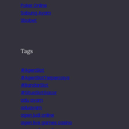
Poker Online
Sabung Ayam
Sbobet
Tags
#AgenSlot
#AgenSlotTerpercaya
#BandarSlot
#SitusSlotGacor
adu ayam
aduayam
agen judi online
agen live games casino