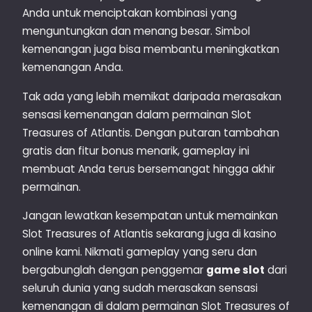
Anda untuk menciptakan kombinasi yang
menguntungkan dan menang besar. Simbol
kemenangan juga bisa membantu meningkatkan
kemenangan Anda.
Tak ada yang lebih memikat daripada merasakan
sensasi kemenangan dalam permainan Slot
Treasures of Atlantis. Dengan putaran tambahan
gratis dan fitur bonus menarik, gameplay ini
membuat Anda terus bersemangat hingga akhir
permainan.
Jangan lewatkan kesempatan untuk memainkan
Slot Treasures of Atlantis sekarang juga di kasino
online kami. Nikmati gameplay yang seru dan
bergabunglah dengan penggemar
game slot
dari
seluruh dunia yang sudah merasakan sensasi
kemenangan di dalam permainan Slot Treasures of