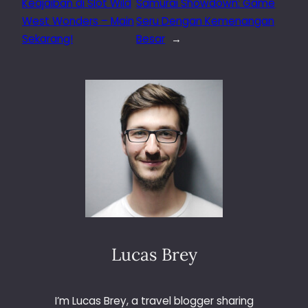
Keajaiban di Slot Wild
Samurai Showdown: Game
West Wonders – Main
Seru Dengan Kemenangan
Sekarang!
Besar
→
Lucas Brey
I’m Lucas Brey, a travel blogger sharing