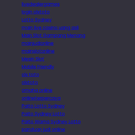
livedealergames
login olxtoto
Lotto Sydney
main live casino uang asli
Main Slot Gampang Menang
mainjudionline
mainslotonline
Mesin Slot
Mobile Friendly
olx toto
olxtoto
omaha online
onlineterpercaya
Paito Lotto Sydney
Paito Sydney Lotto
Paito Warna Sydney Lotto
panduan judi online