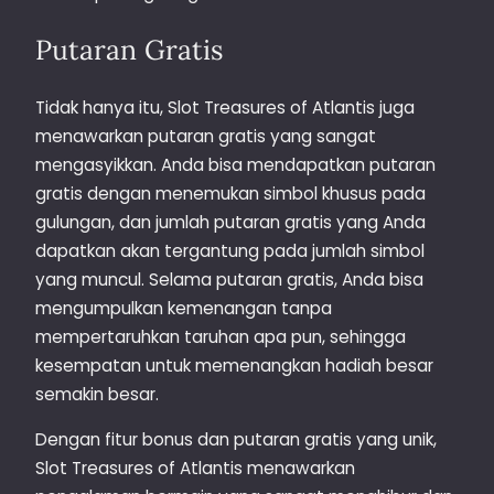
Putaran Gratis
Tidak hanya itu, Slot Treasures of Atlantis juga
menawarkan putaran gratis yang sangat
mengasyikkan. Anda bisa mendapatkan putaran
gratis dengan menemukan simbol khusus pada
gulungan, dan jumlah putaran gratis yang Anda
dapatkan akan tergantung pada jumlah simbol
yang muncul. Selama putaran gratis, Anda bisa
mengumpulkan kemenangan tanpa
mempertaruhkan taruhan apa pun, sehingga
kesempatan untuk memenangkan hadiah besar
semakin besar.
Dengan fitur bonus dan putaran gratis yang unik,
Slot Treasures of Atlantis menawarkan