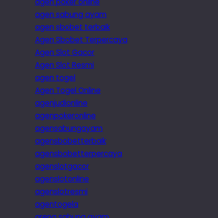
agen poker online
agen sabung ayam
agen sbobet terbaik
Agen Sbobet Terpercaya
Agen Slot Gacor
Agen Slot Resmi
agen togel
Agen Togel Online
agenjudionline
agenpokeronline
agensabungayam
agensbobetterbaik
agensbobetterpercaya
agenslotgacor
agenslotonline
agenslotresmi
agentogela
arena sabung ayam