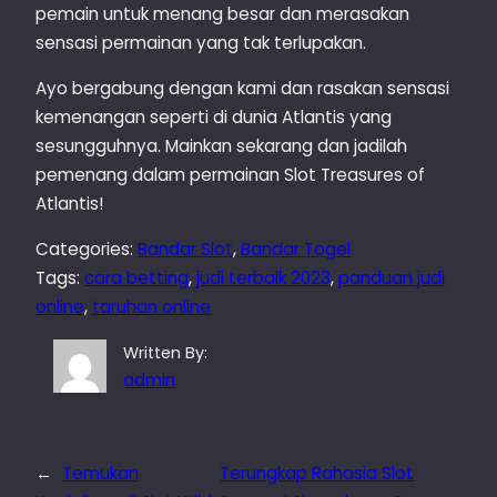
pemain untuk menang besar dan merasakan
sensasi permainan yang tak terlupakan.
Ayo bergabung dengan kami dan rasakan sensasi
kemenangan seperti di dunia Atlantis yang
sesungguhnya. Mainkan sekarang dan jadilah
pemenang dalam permainan Slot Treasures of
Atlantis!
Categories:
Bandar Slot
, 
Bandar Togel
Tags:
cara betting
, 
judi terbaik 2023
, 
panduan judi
online
, 
taruhan online
Written By:
admin
←
Temukan
Terungkap Rahasia Slot