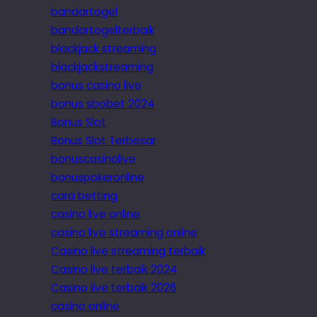
bandartogel
bandartogelterbaik
blackjack streaming
blackjackstreaming
bonus casino live
bonus sbobet 2024
Bonus Slot
Bonus Slot Terbesar
bonuscasinolive
bonuspokeronline
cara betting
casino live online
casino live streaming online
Casino live streaming terbaik
Casino live terbaik 2024
Casino live terbaik 2026
casino online