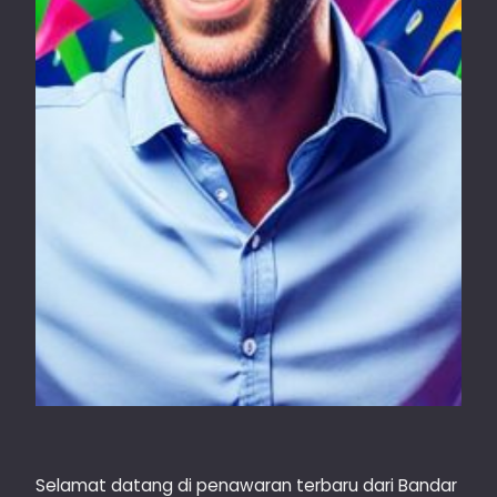
Selamat datang di penawaran terbaru dari Bandar