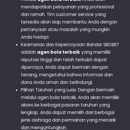
mendapatkan pelayanan yang profesional
dan ramah. Tim customer service yang
tersedia akan siap membantu Anda dengan
pertanyaan atau masalah yang mungkin
Anda hadapi.
Keamanan dan Kepercayaan: Bandar SBOBET
adalah
agen bola terbaik
yang memiliki
reputasi tinggi dan telah terbukti dapat
dipercaya. Anda dapat bermain dengan
tenang, mengetahui bahwa informasi dan
dana Anda aman dan terlindungi.
Pilihan Taruhan yang Luas: Dengan bermain
melalui agen bola terbaik, Anda akan memiliki
akses ke berbagai pasaran taruhan yang
lengkap. Anda dapat memilih dari berbagai
jenis olahraga dan permainan yang menarik
dan menguntungkan.