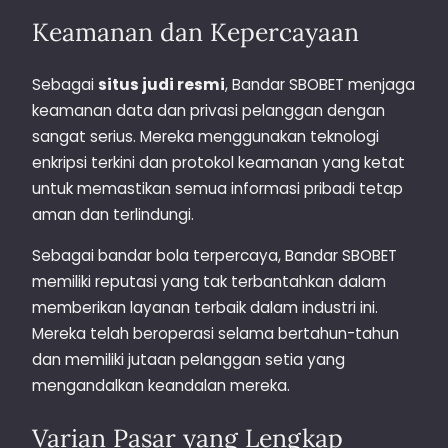
Keamanan dan Kepercayaan
Sebagai
situs judi resmi
, Bandar SBOBET menjaga
keamanan data dan privasi pelanggan dengan
sangat serius. Mereka menggunakan teknologi
enkripsi terkini dan protokol keamanan yang ketat
untuk memastikan semua informasi pribadi tetap
aman dan terlindungi.
Sebagai bandar bola terpercaya, Bandar SBOBET
memiliki reputasi yang tak terbantahkan dalam
memberikan layanan terbaik dalam industri ini.
Mereka telah beroperasi selama bertahun-tahun
dan memiliki jutaan pelanggan setia yang
mengandalkan keandalan mereka.
Varian Pasar yang Lengkap