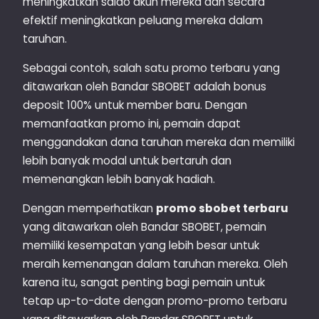
meningkatkan saldo akun mereka dan secara
efektif meningkatkan peluang mereka dalam
taruhan.
Sebagai contoh, salah satu promo terbaru yang
ditawarkan oleh Bandar SBOBET adalah bonus
deposit 100% untuk member baru. Dengan
memanfaatkan promo ini, pemain dapat
menggandakan dana taruhan mereka dan memiliki
lebih banyak modal untuk bertaruh dan
memenangkan lebih banyak hadiah.
Dengan memperhatikan
promo sbobet terbaru
yang ditawarkan oleh Bandar SBOBET, pemain
memiliki kesempatan yang lebih besar untuk
meraih kemenangan dalam taruhan mereka. Oleh
karena itu, sangat penting bagi pemain untuk
tetap up-to-date dengan promo-promo terbaru