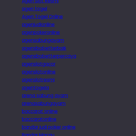
Agen Slot Resmi
agen togel
Agen Togel Online
agenjudionline
agenpokeronline
agensabungayam
agensbobetterbaik
agensbobetterpercaya
agenslotgacor
agenslotonline
agenslotresmi
agentogela
arena sabung ayam
arenasabungayam
baccarat online
baccaratonline
bandar judi poker online
Bandar Macau