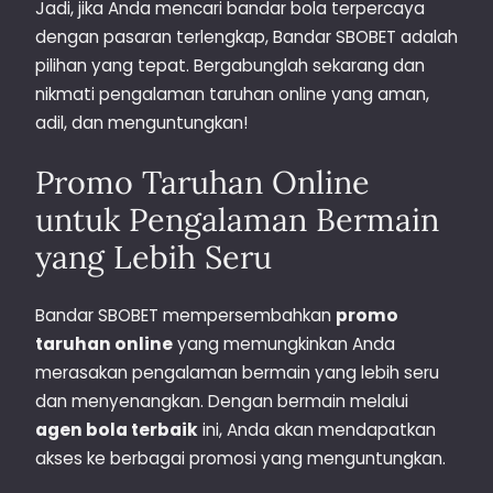
Jadi, jika Anda mencari bandar bola terpercaya
dengan pasaran terlengkap, Bandar SBOBET adalah
pilihan yang tepat. Bergabunglah sekarang dan
nikmati pengalaman taruhan online yang aman,
adil, dan menguntungkan!
Promo Taruhan Online
untuk Pengalaman Bermain
yang Lebih Seru
Bandar SBOBET mempersembahkan
promo
taruhan online
yang memungkinkan Anda
merasakan pengalaman bermain yang lebih seru
dan menyenangkan. Dengan bermain melalui
agen bola terbaik
ini, Anda akan mendapatkan
akses ke berbagai promosi yang menguntungkan.