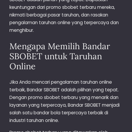
keuntungan dari promo sbobet terbaru mereka,
nikmati berbagai pasar taruhan, dan rasakan
pengalaman taruhan online yang terpercaya dan
menghibur.
Mengapa Memilih Bandar
SBOBET untuk Taruhan
Online
Jika Anda mencari pengalaman taruhan online
terbaik, Bandar SBOBET adalah pilihan yang tepat.
Dengan promo sbobet terbaru yang menarik dan
layanan yang terpercaya, Bandar SBOBET menjadi
salah satu bandar bola terpercaya terbaik di
industri taruhan online.