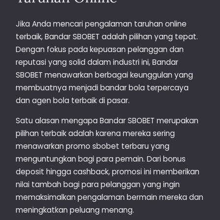
Jika Anda mencari pengalaman taruhan online
terbaik, Bandar SBOBET adalah pilihan yang tepat.
Dengan fokus pada kepuasan pelanggan dan
reputasi yang solid dalam industri ini, Bandar
SBOBET menawarkan berbagai keunggulan yang
membuatnya menjadi bandar bola terpercaya
dan agen bola terbaik di pasar.
Satu alasan mengapa Bandar SBOBET merupakan
pilihan terbaik adalah karena mereka sering
menawarkan promo sbobet terbaru yang
menguntungkan bagi para pemain. Dari bonus
deposit hingga cashback, promosi ini memberikan
nilai tambah bagi para pelanggan yang ingin
memaksimalkan pengalaman bermain mereka dan
meningkatkan peluang menang.