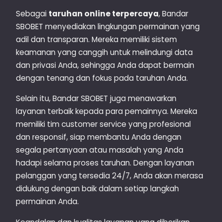
Sebagai
taruhan online terpercaya
, Bandar
SBOBET menyediakan lingkungan permainan yang
adil dan transparan. Mereka memiliki sistem
keamanan yang canggih untuk melindungi data
dan privasi Anda, sehingga Anda dapat bermain
dengan tenang dan fokus pada taruhan Anda.
Selain itu, Bandar SBOBET juga menawarkan
layanan terbaik kepada para pemainnya. Mereka
memiliki tim customer service yang profesional
dan responsif, siap membantu Anda dengan
segala pertanyaan atau masalah yang Anda
hadapi selama proses taruhan. Dengan layanan
pelanggan yang tersedia 24/7, Anda akan merasa
didukung dengan baik dalam setiap langkah
permainan Anda.