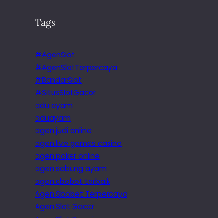
Tags
#AgenSlot
#AgenSlotTerpercaya
#BandarSlot
#SitusSlotGacor
adu ayam
aduayam
agen judi online
agen live games casino
agen poker online
agen sabung ayam
agen sbobet terbaik
Agen Sbobet Terpercaya
Agen Slot Gacor