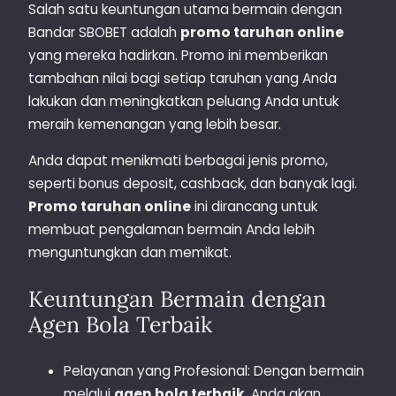
Salah satu keuntungan utama bermain dengan
Bandar SBOBET adalah
promo taruhan online
yang mereka hadirkan. Promo ini memberikan
tambahan nilai bagi setiap taruhan yang Anda
lakukan dan meningkatkan peluang Anda untuk
meraih kemenangan yang lebih besar.
Anda dapat menikmati berbagai jenis promo,
seperti bonus deposit, cashback, dan banyak lagi.
Promo taruhan online
ini dirancang untuk
membuat pengalaman bermain Anda lebih
menguntungkan dan memikat.
Keuntungan Bermain dengan
Agen Bola Terbaik
Pelayanan yang Profesional: Dengan bermain
melalui
agen bola terbaik
, Anda akan