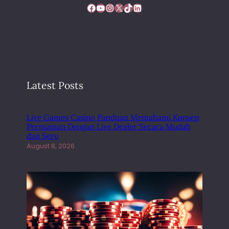
Facebook
YouTube
Instagram
X
TikTok
LinkedIn
Latest Posts
Live Games Casino Panduan Memahami Konsep
Permainan Dengan Live Dealer Secara Mudah
dan Seru
August 8, 2026