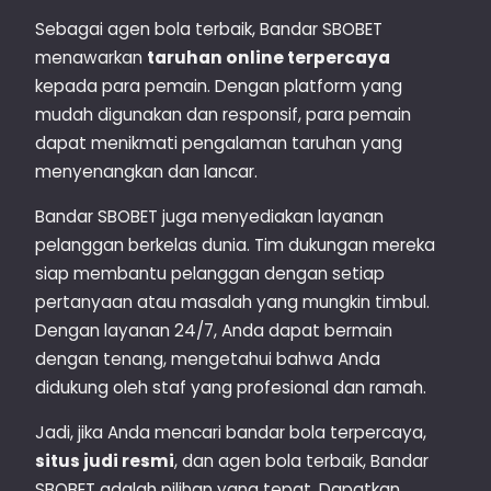
Sebagai agen bola terbaik, Bandar SBOBET
menawarkan
taruhan online terpercaya
kepada para pemain. Dengan platform yang
mudah digunakan dan responsif, para pemain
dapat menikmati pengalaman taruhan yang
menyenangkan dan lancar.
Bandar SBOBET juga menyediakan layanan
pelanggan berkelas dunia. Tim dukungan mereka
siap membantu pelanggan dengan setiap
pertanyaan atau masalah yang mungkin timbul.
Dengan layanan 24/7, Anda dapat bermain
dengan tenang, mengetahui bahwa Anda
didukung oleh staf yang profesional dan ramah.
Jadi, jika Anda mencari bandar bola terpercaya,
situs judi resmi
, dan agen bola terbaik, Bandar
SBOBET adalah pilihan yang tepat. Dapatkan