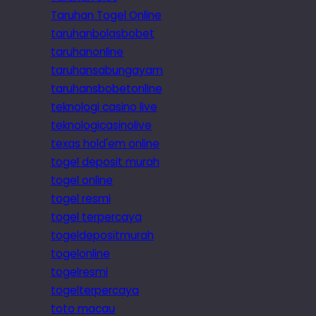
Taruhan Togel Online
taruhanbolasbobet
taruhanonline
taruhansabungayam
taruhansbobetonline
teknologi casino live
teknologicasinolive
texas hold'em online
togel deposit murah
togel online
togel resmi
togel terpercaya
togeldepositmurah
togelonline
togelresmi
togelterpercaya
toto macau