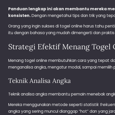
Panduan lengkap ini akan membantu mereka mem
konsisten.
Dengan mengetahui tips dan trik yang tepat,
Orang yang ingin sukses di togel online harus tahu pe
itu dengan bahasa yang mudah dimengerti dan praktis un
Strategi Efektif Menang Togel 
Menang togel online membutuhkan cara yang tepat dan 
menganalisa angka, mengatur modal, sampai memilih 
Teknik Analisa Angka
Teknik analisa angka membantu pemain menebak angka y
Mereka menggunakan metode seperti
statistik frekuen
angka yang sering muncul dianggap “hot” dan yang jara