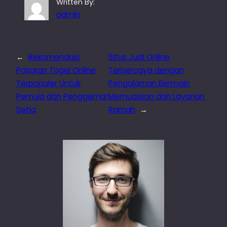
Written By:
admin
←
Rekomendasi
Situs Judi Online
Pasaran Togel Online
Terpercaya dengan
Terpopuler Untuk
Pengalaman Bermain
Pemula dan Penggemar
Memuaskan dan Layanan
Setia
Ramah
→