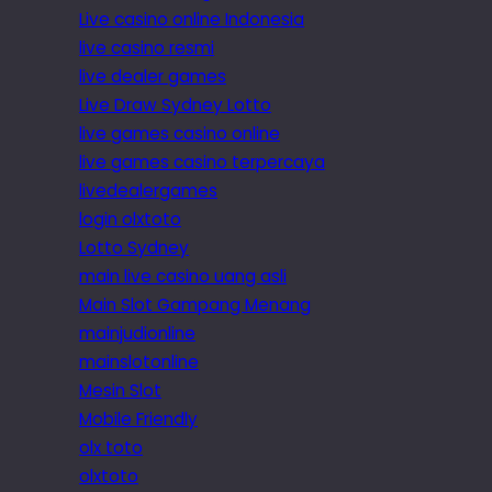
Live casino online Indonesia
live casino resmi
live dealer games
Live Draw Sydney Lotto
live games casino online
live games casino terpercaya
livedealergames
login olxtoto
Lotto Sydney
main live casino uang asli
Main Slot Gampang Menang
mainjudionline
mainslotonline
Mesin Slot
Mobile Friendly
olx toto
olxtoto