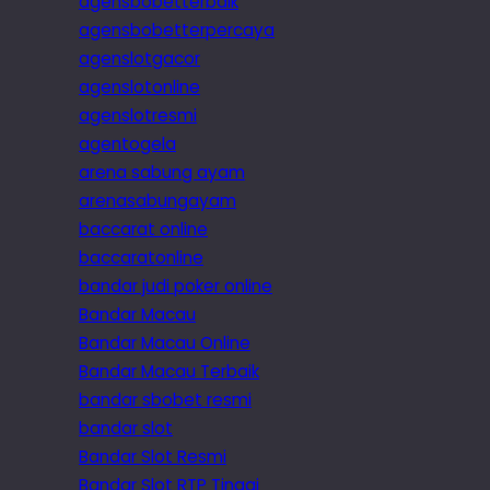
agensbobetterbaik
agensbobetterpercaya
agenslotgacor
agenslotonline
agenslotresmi
agentogela
arena sabung ayam
arenasabungayam
baccarat online
baccaratonline
bandar judi poker online
Bandar Macau
Bandar Macau Online
Bandar Macau Terbaik
bandar sbobet resmi
bandar slot
Bandar Slot Resmi
Bandar Slot RTP Tinggi