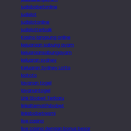
judisbobetonline
judislot
judislotonline
judislotterbaik
Kasino langsung online
kejuaraan sabung ayam
kejuaraansabungayam
keluaran sydney
Keluaran Sydney Lotto
koitoto
layanan togel
layanantogel
Link Sbobet Terbaru
linkalternatifsbobet
linksbobetresmi
live casino
live casino dengan bonus besar