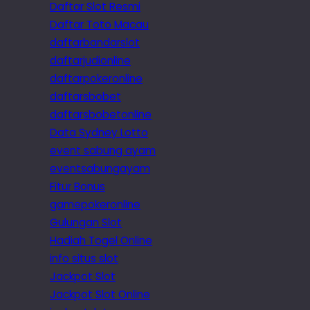
Daftar Slot Resmi
Daftar Toto Macau
daftarbandarslot
daftarjudionline
daftarpokeronline
daftarsbobet
daftarsbobetonline
Data Sydney Lotto
event sabung ayam
eventsabungayam
Fitur Bonus
gamepokeronline
Gulungan Slot
Hadiah Togel Online
info situs slot
Jackpot Slot
Jackpot Slot Online