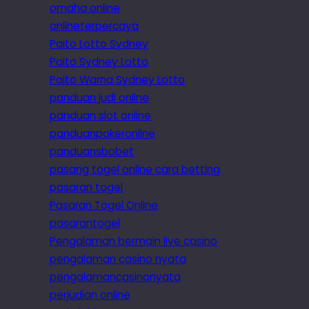
omaha online
onlineterpercaya
Paito Lotto Sydney
Paito Sydney Lotto
Paito Warna Sydney Lotto
panduan judi online
panduan slot online
panduanpokeronline
panduansbobet
pasang togel online cara betting
pasaran togel
Pasaran Togel Online
pasarantogel
Pengalaman bermain live casino
pengalaman casino nyata
pengalamancasinonyata
perjudian online