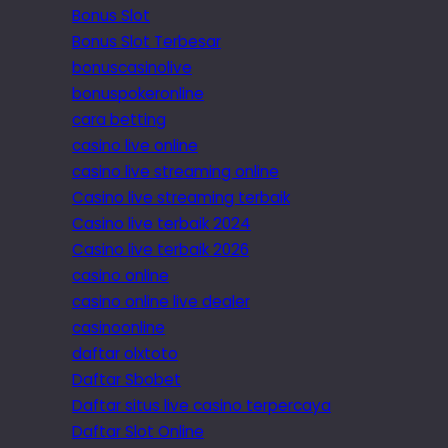
Bonus Slot
Bonus Slot Terbesar
bonuscasinolive
bonuspokeronline
cara betting
casino live online
casino live streaming online
Casino live streaming terbaik
Casino live terbaik 2024
Casino live terbaik 2026
casino online
casino online live dealer
casinoonline
daftar olxtoto
Daftar Sbobet
Daftar situs live casino terpercaya
Daftar Slot Online