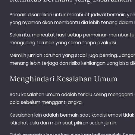
Pemain disarankan untuk membuat jadwal bermain yang 
yang nyaman akan membantu dia lebih tenang dalam 
Selain itu, mencatat hasil setiap permainan membantu 
mengulang taruhan yang sama tanpa evaluasi.
Memilih jumlah taruhan yang stabil juga penting. Janga
menang lebih terjaga dan risiko kehilangan uang bisa di
Menghindari Kesalahan Umum
Satu kesalahan umum adalah terlalu sering mengganti 
pola sebelum mengganti angka.
Kesalahan lain adalah bermain saat kondisi emosi tidak
istirahat dulu dan main saat pikiran sudah jernih.