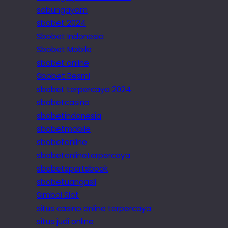
sabungayam
sbobet 2024
Sbobet Indonesia
Sbobet Mobile
sbobet online
Sbobet Resmi
sbobet terpercaya 2024
sbobetcasino
sbobetindonesia
sbobetmobile
sbobetonline
sbobetonlineterpercaya
sbobetsportsbook
sbobetuangasli
Simbol Slot
situs casino online terpercaya
situs judi online