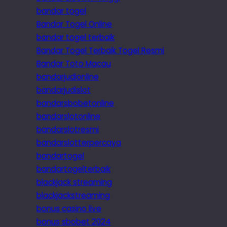
bandar togel
Bandar Togel Online
bandar togel terbaik
Bandar Togel Terbaik Togel Resmi
Bandar Toto Macau
bandarjudionline
bandarjudislot
bandarsbobetonline
bandarslotonline
bandarslotresmi
bandarslotterpercaya
bandartogel
bandartogelterbaik
blackjack streaming
blackjackstreaming
bonus casino live
bonus sbobet 2024