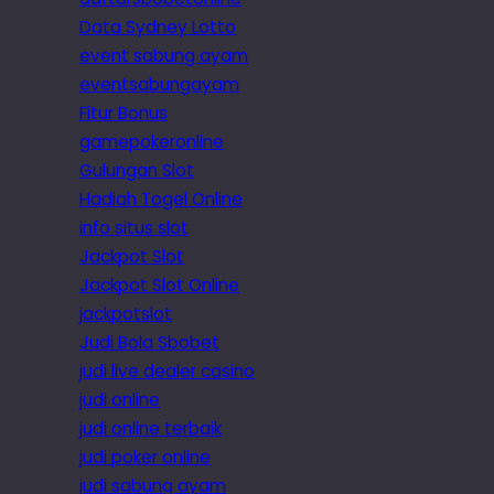
Data Sydney Lotto
event sabung ayam
eventsabungayam
Fitur Bonus
gamepokeronline
Gulungan Slot
Hadiah Togel Online
info situs slot
Jackpot Slot
Jackpot Slot Online
jackpotslot
Judi Bola Sbobet
judi live dealer casino
judi online
judi online terbaik
judi poker online
judi sabung ayam