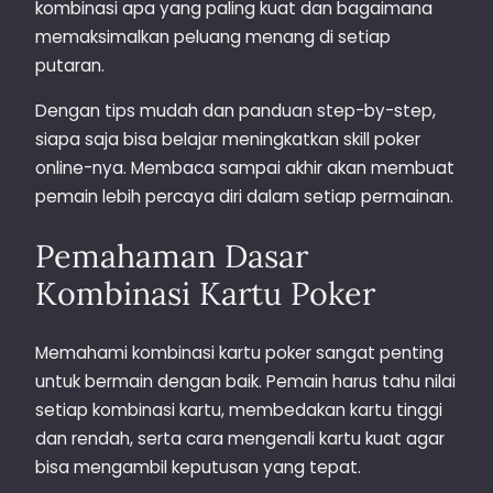
kombinasi apa yang paling kuat dan bagaimana
memaksimalkan peluang menang di setiap
putaran.
Dengan tips mudah dan panduan step-by-step,
siapa saja bisa belajar meningkatkan skill poker
online-nya. Membaca sampai akhir akan membuat
pemain lebih percaya diri dalam setiap permainan.
Pemahaman Dasar
Kombinasi Kartu Poker
Memahami kombinasi kartu poker sangat penting
untuk bermain dengan baik. Pemain harus tahu nilai
setiap kombinasi kartu, membedakan kartu tinggi
dan rendah, serta cara mengenali kartu kuat agar
bisa mengambil keputusan yang tepat.