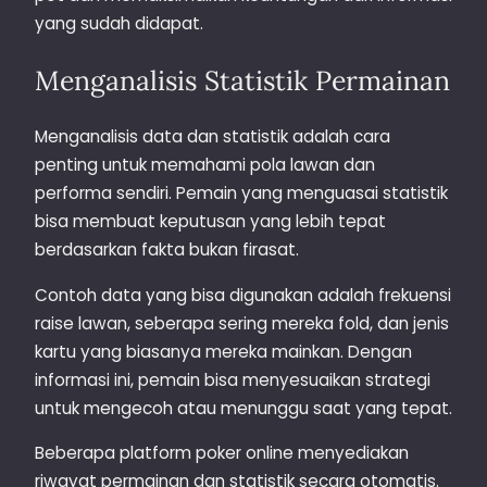
yang sudah didapat.
Menganalisis Statistik Permainan
Menganalisis data dan statistik adalah cara
penting untuk memahami pola lawan dan
performa sendiri. Pemain yang menguasai statistik
bisa membuat keputusan yang lebih tepat
berdasarkan fakta bukan firasat.
Contoh data yang bisa digunakan adalah frekuensi
raise lawan, seberapa sering mereka fold, dan jenis
kartu yang biasanya mereka mainkan. Dengan
informasi ini, pemain bisa menyesuaikan strategi
untuk mengecoh atau menunggu saat yang tepat.
Beberapa platform poker online menyediakan
riwayat permainan dan statistik secara otomatis.