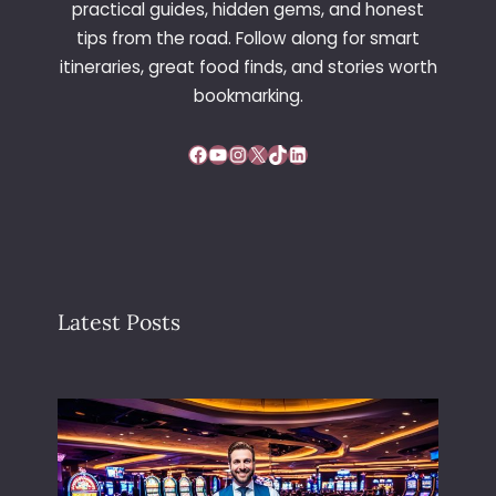
practical guides, hidden gems, and honest
tips from the road. Follow along for smart
itineraries, great food finds, and stories worth
bookmarking.
Facebook
YouTube
Instagram
X
TikTok
LinkedIn
Latest Posts