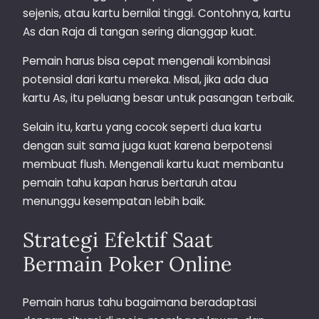
sejenis, atau kartu bernilai tinggi. Contohnya, kartu
As dan Raja di tangan sering dianggap kuat.
Pemain harus bisa cepat mengenali kombinasi
potensial dari kartu mereka. Misal, jika ada dua
kartu As, itu peluang besar untuk pasangan terbaik.
Selain itu, kartu yang cocok seperti dua kartu
dengan suit sama juga kuat karena berpotensi
membuat flush. Mengenali kartu kuat membantu
pemain tahu kapan harus bertaruh atau
menunggu kesempatan lebih baik.
Strategi Efektif Saat
Bermain Poker Online
Pemain harus tahu bagaimana beradaptasi