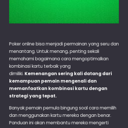
Poker online bisa menjadi permainan yang seru dan
menantang. Untuk menang, penting sekali
memahami bagaimana cara mengoptimalkan
kombinasi kartu terbaik yang
dimiliki.
Kemenangan sering kali datang dari
kemampuan pemain mengenali dan
memanfaatkan kombinasi kartu dengan
strategi yang tepat.
Banyak pemain pemula bingung soal cara memilih
dan menggunakan kartu mereka dengan benar.
Panduan ini akan membantu mereka mengerti