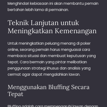
Menghindari kebiasaan ini akan membantu pemain
bertahan lebih lama di permainan.
Teknik Lanjutan untuk
Meningkatkan Kemenangan
Untuk meningkatkan peluang menang di poker
online, seorang pemain harus menguasai cara
membaca situasi dan membuat keputusan yang
tepat. Cara bermain yang pintar melibatkan
penggunaan strategi khusus dan analisis yang
cermat agar dapat mengalahkan lawan.
Menggunakan Bluffing Secara
Tepat
Bluffing adalah cara mempengaruhi lawan dengan