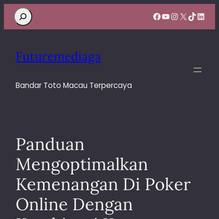
Search
Facebook
YouTube
Instagram
X
TikTok
Linke
Futuremediaga
Bandar Toto Macau Terpercaya
Panduan
Mengoptimalkan
Kemenangan Di Poker
Online Dengan