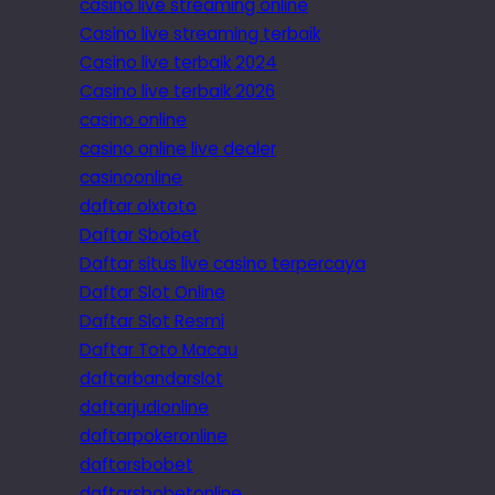
casino live streaming online
Casino live streaming terbaik
Casino live terbaik 2024
Casino live terbaik 2026
casino online
casino online live dealer
casinoonline
daftar olxtoto
Daftar Sbobet
Daftar situs live casino terpercaya
Daftar Slot Online
Daftar Slot Resmi
Daftar Toto Macau
daftarbandarslot
daftarjudionline
daftarpokeronline
daftarsbobet
daftarsbobetonline