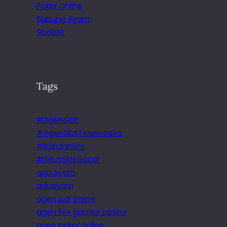
Poker Online
Sabung Ayam
Sbobet
Tags
#AgenSlot
#AgenSlotTerpercaya
#BandarSlot
#SitusSlotGacor
adu ayam
aduayam
agen judi online
agen live games casino
agen poker online