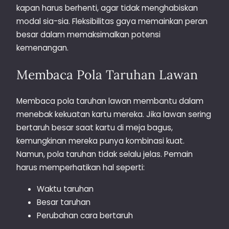
kapan harus berhenti, agar tidak menghabiskan
modal sia-sia. Fleksibilitas gaya memainkan peran
besar dalam memaksimalkan potensi
kemenangan.
Membaca Pola Taruhan Lawan
Membaca pola taruhan lawan membantu dalam
menebak kekuatan kartu mereka. Jika lawan sering
bertaruh besar saat kartu di meja bagus,
kemungkinan mereka punya kombinasi kuat.
Namun, pola taruhan tidak selalu jelas. Pemain
harus memperhatikan hal seperti:
Waktu taruhan
Besar taruhan
Perubahan cara bertaruh