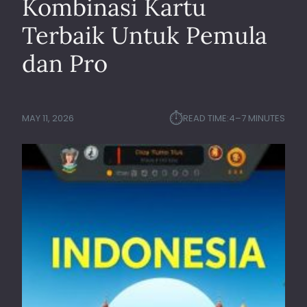
Kombinasi Kartu
Terbaik Untuk Pemula
dan Pro
⏱︎
MAY 11, 2026
READ TIME:
4–7 MINUTES