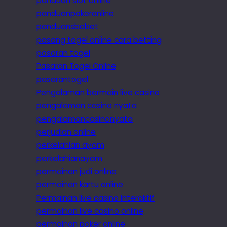
panduan slot online
panduanpokeronline
panduansbobet
pasang togel online cara betting
pasaran togel
Pasaran Togel Online
pasarantogel
Pengalaman bermain live casino
pengalaman casino nyata
pengalamancasinonyata
perjudian online
perkelahian ayam
perkelahianayam
permainan judi online
permainan kartu online
Permainan live casino interaktif
permainan live casino online
permainan poker online