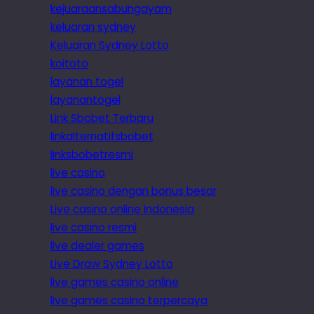
kejuaraansabungayam
keluaran sydney
Keluaran Sydney Lotto
koitoto
layanan togel
layanantogel
Link Sbobet Terbaru
linkalternatifsbobet
linksbobetresmi
live casino
live casino dengan bonus besar
Live casino online Indonesia
live casino resmi
live dealer games
Live Draw Sydney Lotto
live games casino online
live games casino terpercaya