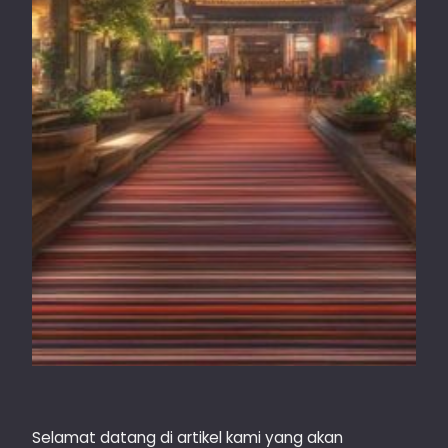
Selamat datang di artikel kami yang akan