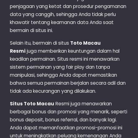
penjagaan yang ketat dan prosedur pengamanan
data yang canggih, sehingga Anda tidak perlu
khawatir tentang keamanan data Anda saat
bermain di situs ini.
Selain itu, bermain di situs
Toto Macau
Resmi
juga memberikan keuntungan dalam hal
keadilan permainan. Situs resmi ini menawarkan
sistem permainan yang fair play dan tanpa
manipulasi, sehingga Anda dapat memastikan
bahwa semua permainan berjalan secara adil dan
tidak ada kecurangan yang dilakukan.
Situs Toto Macau
Resmi juga menawarkan
berbagai bonus dan promosi yang menarik, seperti
bonus deposit, bonus referral, dan banyak lagi.
Anda dapat memanfaatkan promosi-promosi ini
untuk meningkatkan peluang kemenangan Anda