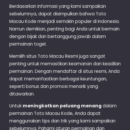
Berdasarkan informasi yang kami sampaikan
sebelumnya, dapat disimpulkan bahwa Toto
Macau Kode menjadi semakin populer di Indonesia.
Namun demikian, penting bagi Anda untuk bermain
dengan bijak dan bertanggung jawab dalam
permainan togel.
Memilih situs Toto Macau Resmi juga sangat
penting untuk memastikan keamanan dan keadilan
permainan. Dengan mendaftar di situs resmi, Anda
dapat memanfaatkan berbagai keuntungan,
seperti bonus dan promosi menarik yang
ditawarkan.
Untuk
meningkatkan peluang menang
dalam
permainan Toto Macau Kode, Anda dapat
menggunakan tips dan trik yang kami sampaikan
sebelumnya. Pahami aturan permainan dan