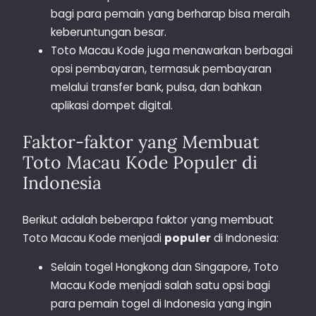
bagi para pemain yang berharap bisa meraih
keberuntungan besar.
Toto Macau Kode juga menawarkan berbagai
opsi pembayaran, termasuk pembayaran
melalui transfer bank, pulsa, dan bahkan
aplikasi dompet digital.
Faktor-faktor yang Membuat
Toto Macau Kode Populer di
Indonesia
Berikut adalah beberapa faktor yang membuat
Toto Macau Kode menjadi
populer
di Indonesia:
Selain togel Hongkong dan Singapore, Toto
Macau Kode menjadi salah satu opsi bagi
para pemain togel di Indonesia yang ingin