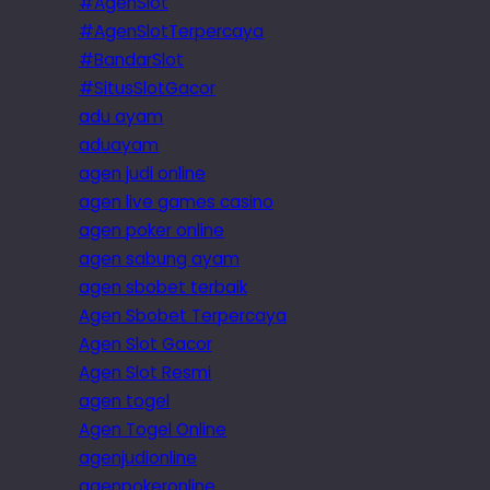
#AgenSlot
#AgenSlotTerpercaya
#BandarSlot
#SitusSlotGacor
adu ayam
aduayam
agen judi online
agen live games casino
agen poker online
agen sabung ayam
agen sbobet terbaik
Agen Sbobet Terpercaya
Agen Slot Gacor
Agen Slot Resmi
agen togel
Agen Togel Online
agenjudionline
agenpokeronline