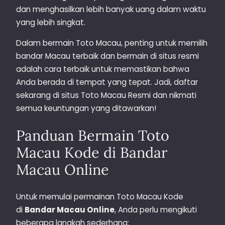
dan menghasilkan lebih banyak uang dalam waktu
yang lebih singkat.
Dalam bermain Toto Macau, penting untuk memilih
bandar Macau terbaik dan bermain di situs resmi
adalah cara terbaik untuk memastikan bahwa
Anda berada di tempat yang tepat. Jadi, daftar
sekarang di situs Toto Macau Resmi dan nikmati
semua keuntungan yang ditawarkan!
Panduan Bermain Toto
Macau Kode di Bandar
Macau Online
Untuk memulai permainan Toto Macau Kode
di
Bandar Macau Online
, Anda perlu mengikuti
beberapa langkah sederhana: