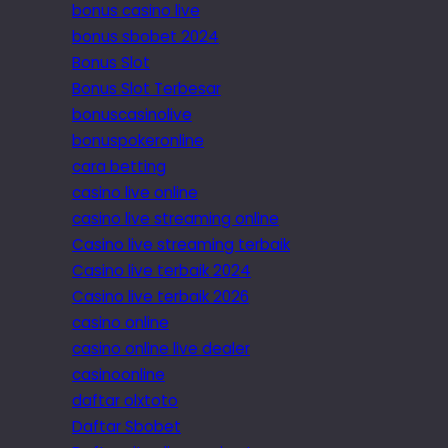
bonus casino live
bonus sbobet 2024
Bonus Slot
Bonus Slot Terbesar
bonuscasinolive
bonuspokeronline
cara betting
casino live online
casino live streaming online
Casino live streaming terbaik
Casino live terbaik 2024
Casino live terbaik 2026
casino online
casino online live dealer
casinoonline
daftar olxtoto
Daftar Sbobet