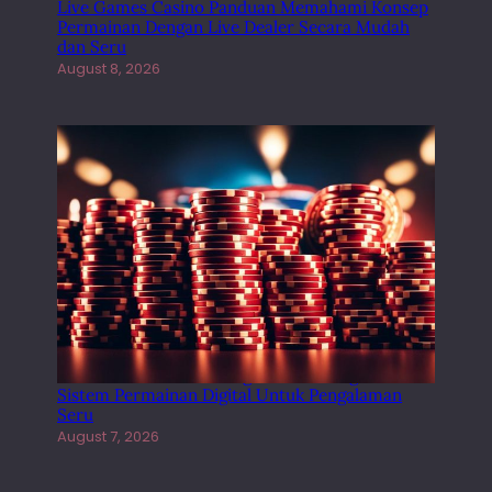
Live Games Casino Panduan Memahami Konsep
Permainan Dengan Live Dealer Secara Mudah
dan Seru
August 8, 2026
Live Games Casino Mengenal Teknologi Dan
Sistem Permainan Digital Untuk Pengalaman
Seru
August 7, 2026