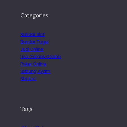
Categories
Bandar Slot
Bandar Togel
Judi Online
Live Games Casino
Poker Online
Sabung Ayam
Sbobet
Tags