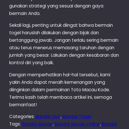
gunakan strategi yang sesuai dengan gaya
bermain Anda.
Sekali lagi, penting untuk diingat bahwa bermain
togel haruslah dilakukan dengan bijak dan
bertanggung jawab. Jangan terlalu sering bermain
atau terus menerus memasang taruhan dengan
jumlah yang besar. Lakukan dengan kesabaran dan
kontrol diri yang baik.
Dengan memperhatikan hal-hal tersebut, kami
yakin Anda dapat meraih kemenangan yang
diinginkan dalam permainan Toto Macau Kode.
Terima kasih telah membaca artikel ini, semoga
bermanfaat!
Categories:
Bandar Slot
, 
Bandar Togel
Tags:
Bandar Macau
, 
Bandar Macau Online
, 
Bandar