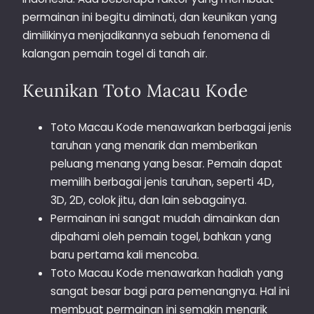
permainan ini begitu diminati, dan keunikan yang
dimilikinya menjadikannya sebuah fenomena di
kalangan pemain togel di tanah air.
Keunikan Toto Macau Kode
Toto Macau Kode menawarkan berbagai jenis
taruhan yang menarik dan memberikan
peluang menang yang besar. Pemain dapat
memilih berbagai jenis taruhan, seperti 4D,
3D, 2D, colok jitu, dan lain sebagainya.
Permainan ini sangat mudah dimainkan dan
dipahami oleh pemain togel, bahkan yang
baru pertama kali mencoba.
Toto Macau Kode menawarkan hadiah yang
sangat besar bagi para pemenangnya. Hal ini
membuat permainan ini semakin menarik