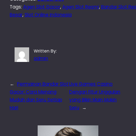
Tags:
Agen Slot Gacor
, 
Agen Slot Resmi
, 
Bandar Slot Re
Besar
, 
Slot Online Indonesia
Written By:
admin
←
Permainan Bandar Slot
Live Games Casino
Gacor: Cara Menang
Dengan Fitur Unggulan
Mudah dan Seru Setiap
yang Bikin Main Makin
Hari
Seru
→