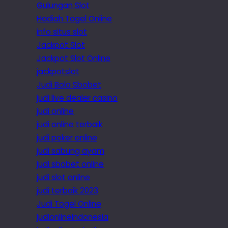
Gulungan Slot
Hadiah Togel Online
info situs slot
Jackpot Slot
Jackpot Slot Online
jackpotslot
Judi Bola Sbobet
judi live dealer casino
judi online
judi online terbaik
judi poker online
judi sabung ayam
judi sbobet online
judi slot online
judi terbaik 2023
Judi Togel Online
judionlineindonesia