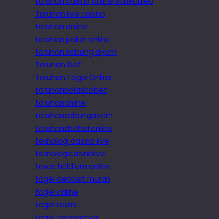
taruhan casino online scheduled
Taruhan live casino
taruhan online
taruhan poker online
taruhan sabung ayam
Taruhan Slot
Taruhan Togel Online
taruhanbolasbobet
taruhanonline
taruhansabungayam
taruhansbobetonline
teknologi casino live
teknologicasinolive
texas hold'em online
togel deposit murah
togel online
togel resmi
togel terpercaya