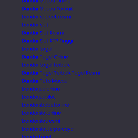
Bandar Macau Online
Bandar Macau Terbaik
bandar sbobet resmi
bandar slot
Bandar Slot Resmi
Bandar Slot RTP Tinggi
bandar togel
Bandar Togel Online
bandar togel terbaik
Bandar Togel Terbaik Togel Resmi
Bandar Toto Macau
bandarjudionline
bandarjudislot
bandarsbobetonline
bandarslotonline
bandarslotresmi
bandarslotterpercaya
bandartogel