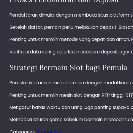
Pendaftaran dimulai dengan membuka situs platform slo
Setelah daftar, pemain perlu melakukan deposit. Biasa
Penting untuk memilih metode yang cepat dan aman. 
Verifikasi data sering diperlukan sebelum deposit agar 
Strategi Bermain Slot bagi Pemula
Pemula disarankan mulai bermain dengan modal kecil a
Penting untuk memilih mesin slot dengan RTP tinggi. 
Mengatur batas waktu dan uang juga penting supaya 
Membaca aturan game sebelum bermain membantu mema
Categories:
Bandar Slot