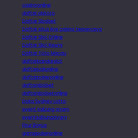
casinoonline
daftar olxtoto
Daftar Sbobet
Daftar situs live casino terpercaya
Daftar Slot Online
Daftar Slot Resmi
Daftar Toto Macau
daftarbandarslot
daftarjudionline
daftarpokeronline
daftarsbobet
daftarsbobetonline
Data Sydney Lotto
event sabung ayam
eventsabungayam
Fitur Bonus
gamepokeronline