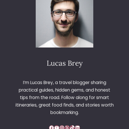
Lucas Brey
I’m Lucas Brey, a travel blogger sharing
practical guides, hidden gems, and honest
tips from the road. Follow along for smart
itineraries, great food finds, and stories worth
bookmarking.
Facebook
YouTube
Instagram
X
TikTok
LinkedIn