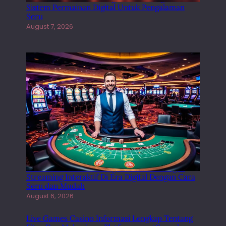
Sistem Permainan Digital Untuk Pengalaman
Seru
August 7, 2026
Live Games Casino Mengenal Perkembangan
Streaming Interaktif Di Era Digital Dengan Cara
Seru dan Mudah
August 6, 2026
Live Games Casino Informasi Lengkap Tentang