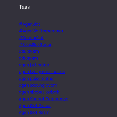
Tags
#AgenSlot
#AgenSlotTerpercaya
#BandarSlot
#SitusSlotGacor
adu ayam
aduayam
agen judi online
agen live games casino
agen poker online
agen sabung ayam
agen sbobet terbaik
Agen Sbobet Terpercaya
Agen Slot Gacor
Agen Slot Resmi