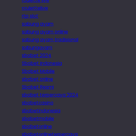
roulette live
roulettelive
rtp slot
sabung ayam
sabung ayam online
sabung ayam tradisional
sabungayam
sbobet 2024
Sbobet Indonesia
Sbobet Mobile
sbobet online
Sbobet Resmi
sbobet terpercaya 2024
sbobetcasino
sbobetindonesia
sbobetmobile
sbobetonline
sbobetonlineterpercaya