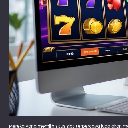
Mereka yang memilih situs slot terpercaya juga akan 