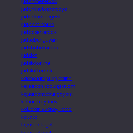
judionlineterbaik
judionlineterpercaya
judionlineuangasli
judipokeronline
judipokerterbaik
judisabungayam
judisbobetonline
judislot
judislotonline
judislotterbaik
Kasino langsung online
kejuaraan sabung ayam
kejuaraansabungayam
keluaran sydney
Keluaran Sydney Lotto
koitoto
layanan togel
layanantogel