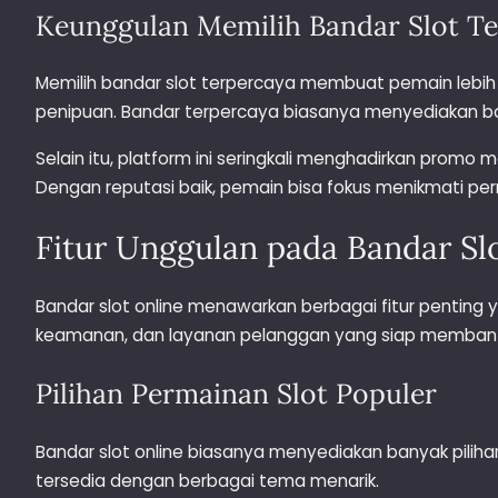
Keunggulan Memilih Bandar Slot T
Memilih bandar slot terpercaya membuat pemain lebih 
penipuan. Bandar terpercaya biasanya menyediakan bon
Selain itu, platform ini seringkali menghadirkan prom
Dengan reputasi baik, pemain bisa fokus menikmati pe
Fitur Unggulan pada Bandar Sl
Bandar slot online menawarkan berbagai fitur penting
keamanan, dan layanan pelanggan yang siap membant
Pilihan Permainan Slot Populer
Bandar slot online biasanya menyediakan banyak pilih
tersedia dengan berbagai tema menarik.