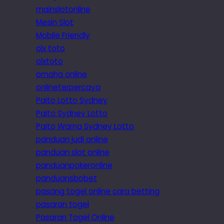
mainslotonline
Mesin Slot
Mobile Friendly
olx toto
olxtoto
omaha online
onlineterpercaya
Paito Lotto Sydney
Paito Sydney Lotto
Paito Warna Sydney Lotto
panduan judi online
panduan slot online
panduanpokeronline
panduansbobet
pasang togel online cara betting
pasaran togel
Pasaran Togel Online