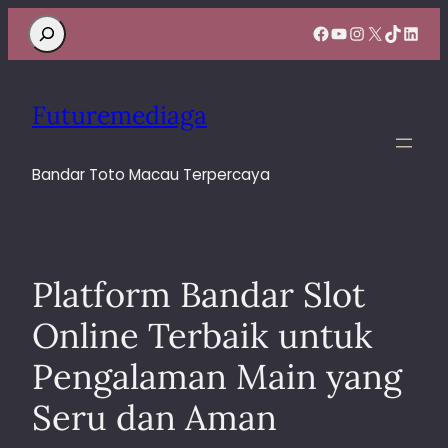
Search
Facebook
YouTube
Instagram
X
TikTok
Linke
Futuremediaga
Bandar Toto Macau Terpercaya
Platform Bandar Slot
Online Terbaik untuk
Pengalaman Main yang
Seru dan Aman