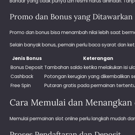
Bandar yang tidak punya izin resmi harus dihindari. Tan
Promo dan Bonus yang Ditawarkan
Promo dan bonus bisa menambah nilai lebih saat bermai
Selain banyak bonus, pemain perlu baca syarat dan k
Jenis Bonus
Keterangan
Bonus Deposit
Tambahan saldo ketika melakukan isi ul
Cashback
Potongan kerugian yang dikembalikan 
Free Spin
Putaran gratis pada permainan tertent
Cara Memulai dan Menangkan d
Memulai permainan slot online perlu langkah mudah da
Proses Pendaftaran dan Deposit