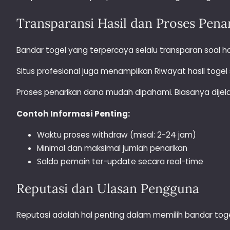
Transparansi Hasil dan Proses Pena
Bandar togel yang terpercaya selalu transparan soal has
Situs profesional juga menampilkan Riwayat hasil tog
Proses penarikan dana mudah dipahami. Biasanya dije
Contoh Informasi Penting:
Waktu proses withdraw (misal: 2-24 jam)
Minimal dan maksimal jumlah penarikan
Saldo pemain ter-update secara real-time
Reputasi dan Ulasan Pengguna
Reputasi adalah hal penting dalam memilih bandar togel