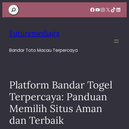
Search
Facebook
YouTube
Instagram
X
TikTok
Linke
Futuremediaga
Bandar Toto Macau Terpercaya
Platform Bandar Togel
Terpercaya: Panduan
Memilih Situs Aman
dan Terbaik