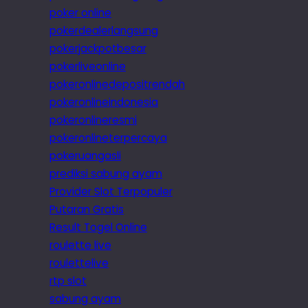
poker online
pokerdealerlangsung
pokerjackpotbesar
pokerliveonline
pokeronlinedepositrendah
pokeronlineindonesia
pokeronlineresmi
pokeronlineterpercaya
pokeruangasli
prediksi sabung ayam
Provider Slot Terpopuler
Putaran Gratis
Result Togel Online
roulette live
roulettelive
rtp slot
sabung ayam