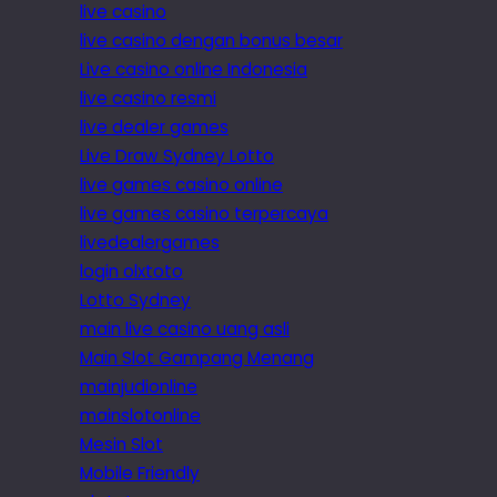
live casino
live casino dengan bonus besar
Live casino online Indonesia
live casino resmi
live dealer games
Live Draw Sydney Lotto
live games casino online
live games casino terpercaya
livedealergames
login olxtoto
Lotto Sydney
main live casino uang asli
Main Slot Gampang Menang
mainjudionline
mainslotonline
Mesin Slot
Mobile Friendly