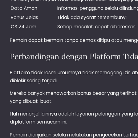
Data Aman
Informasi pengguna selalu dilindun
Bonus Jelas
Tidak ada syarat tersembunyi
CS 24 Jam
Setiap masalah cepat dibereskan
Pemain dapat bermain tanpa cemas ditipu atau mengala
Perbandingan dengan Platform Tid
Platform tidak resmi umumnya tidak memegang izin ata
diblokir sering terjadi.
Mereka banyak menawarkan bonus besar yang terlihat 
yang dibuat-buat.
Hal menonjol lainnya adalah layanan pelanggan yang lamb
di platform semacam ini.
Pemain dianjurkan selalu melakukan pengecekan terhad