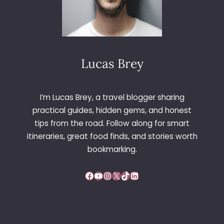
Lucas Brey
I’m Lucas Brey, a travel blogger sharing
practical guides, hidden gems, and honest
tips from the road. Follow along for smart
itineraries, great food finds, and stories worth
bookmarking.
Facebook
YouTube
Instagram
X
TikTok
LinkedIn