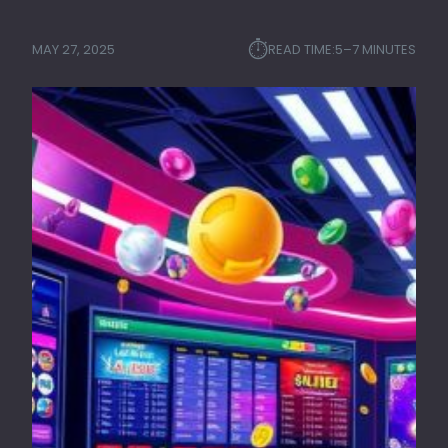
⏱︎
MAY 27, 2025
READ TIME:
5–7 MINUTES