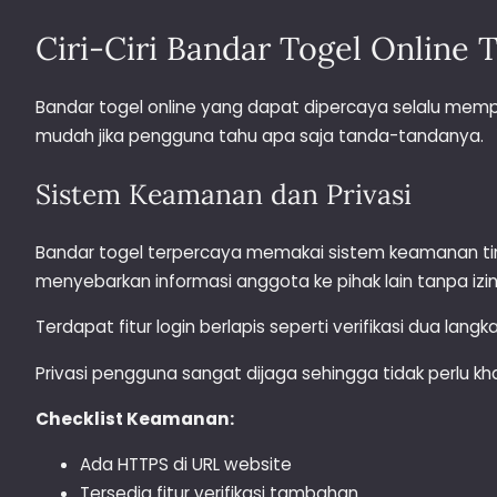
Ciri-Ciri Bandar Togel Online 
Bandar togel online yang dapat dipercaya selalu memper
mudah jika pengguna tahu apa saja tanda-tandanya.
Sistem Keamanan dan Privasi
Bandar togel terpercaya memakai sistem keamanan tin
menyebarkan informasi anggota ke pihak lain tanpa izin
Terdapat fitur login berlapis seperti verifikasi dua la
Privasi pengguna sangat dijaga sehingga tidak perlu k
Checklist Keamanan:
Ada HTTPS di URL website
Tersedia fitur verifikasi tambahan