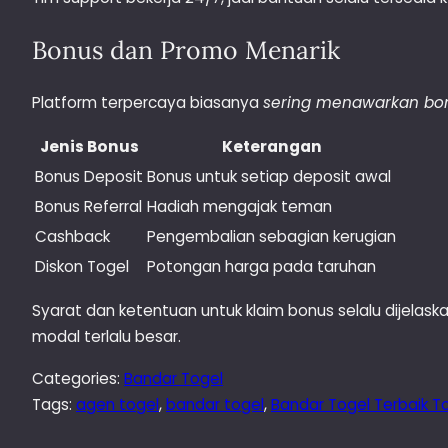
Bonus dan Promo Menarik
Platform terpercaya biasanya
sering menawarkan bo
Jenis Bonus
Keterangan
Bonus Deposit
Bonus untuk setiap deposit awal
Bonus Referral
Hadiah mengajak teman
Cashback
Pengembalian sebagian kerugian
Diskon Togel
Potongan harga pada taruhan
Syarat dan ketentuan untuk klaim bonus selalu dije
modal terlalu besar.
Categories:
Bandar Togel
Tags:
agen togel
, 
bandar togel
, 
Bandar Togel Terbaik T