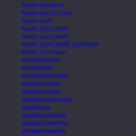
Bandar Slot Resmi
Bandar Slot RTP Tinggi
bandar togel
Bandar Togel Online
bandar togel terbaik
Bandar Togel Terbaik Togel Resmi
Bandar Toto Macau
bandarjudionline
bandarjudislot
bandarsbobetonline
bandarslotonline
bandarslotresmi
bandarslotterpercaya
bandartogel
bandartogelterbaik
blackjack streaming
blackjackstreaming