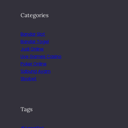
Categories
Bandar Slot
Bandar Togel
Judi Online
Live Games Casino
Poker Online
Sabung Ayam
Sbobet
Tags