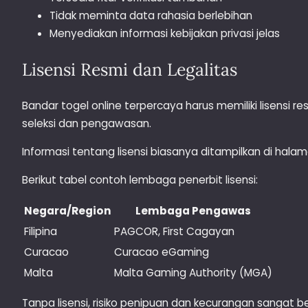
Tidak meminta data rahasia berlebihan
Menyediakan informasi kebijakan privasi jelas
Lisensi Resmi dan Legalitas
Bandar togel online terpercaya harus memiliki lisensi 
seleksi dan pengawasan.
Informasi tentang lisensi biasanya ditampilkan di halama
Berikut tabel contoh lembaga penerbit lisensi:
Negara/Region
Lembaga Pengawas
Filipina
PAGCOR, First Cagayan
Curacao
Curacao eGaming
Malta
Malta Gaming Authority (MGA)
Tanpa lisensi, risiko penipuan dan kecurangan sangat be