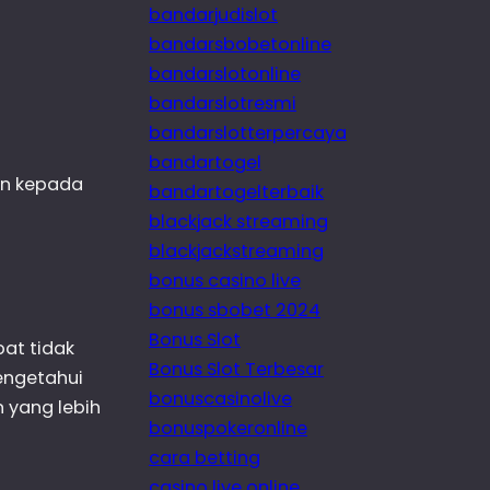
bandarjudislot
bandarsbobetonline
bandarslotonline
bandarslotresmi
bandarslotterpercaya
bandartogel
an kepada
bandartogelterbaik
blackjack streaming
blackjackstreaming
bonus casino live
bonus sbobet 2024
Bonus Slot
at tidak
Bonus Slot Terbesar
engetahui
bonuscasinolive
yang lebih
bonuspokeronline
cara betting
casino live online