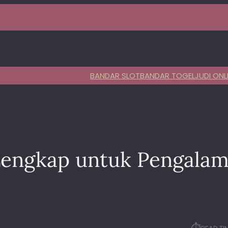
BANDAR SLOT
BANDAR TOGEL
JUDI ONL
 Lengkap untuk Pengala