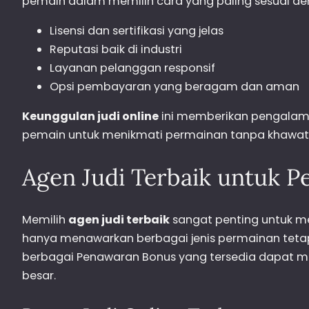
pemain dalam memilih cara yang paling sesuai d
Lisensi dan sertifikasi yang jelas
Reputasi baik di industri
Layanan pelanggan responsif
Opsi pembayaran yang beragam dan aman
Keunggulan judi online
ini memberikan pengalam
pemain untuk menikmati permainan tanpa khawati
Agen Judi Terbaik untuk 
Memilih
agen judi terbaik
sangat penting untuk m
hanya menawarkan berbagai jenis permainan teta
berbagai Penawaran Bonus yang tersedia dapat
besar.