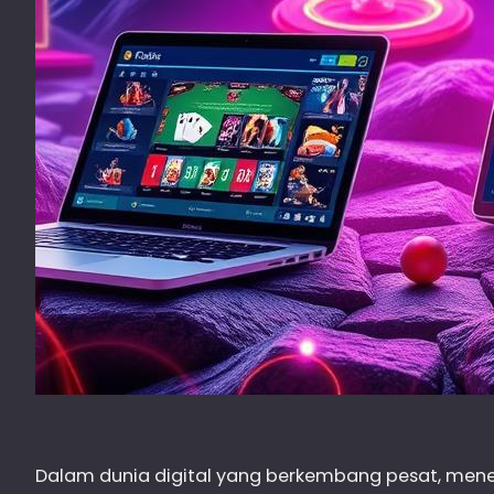
Dalam dunia digital yang berkembang pesat, me