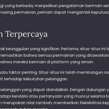
tegi yang berbeda, menjadikan pengalaman bermain sem
asing permainan, pemain dapat mengambil keputus
.
n Terpercaya
k keunggulan yang signifikan. Pertama, situs-situs ini 
 Ini memastikan bahwa semua permainan yang ditawarkan
bahwa mereka bermain di platform yang aman.
 satu faktor penting. Situs-situs ini telah membangun n
if terhadap kebutuhan pelanggan.
 pelanggan yang dapat diandalkan. Dengan dukungan y
api kendala atau pertanyaan yang muncul selama b
erupakan nilai tambah, memberikan fleksibilitas ke