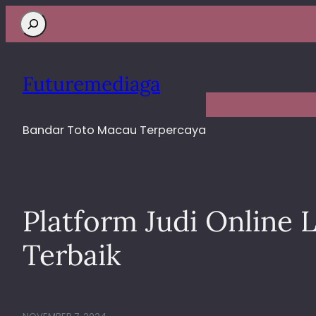
Search
Futuremediaga
Bandar Toto Macau Terpercaya
Platform Judi Online
Terbaik