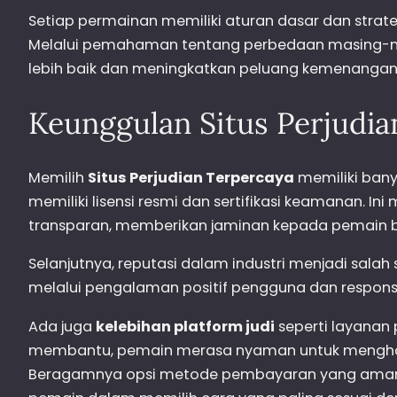
Setiap permainan memiliki aturan dasar dan stra
Melalui pemahaman tentang perbedaan masing-m
lebih baik dan meningkatkan peluang kemenangan
Keunggulan Situs Perjudia
Memilih
Situs Perjudian Terpercaya
memiliki banya
memiliki lisensi resmi dan sertifikasi keamanan.
transparan, memberikan jaminan kepada pemain 
Selanjutnya, reputasi dalam industri menjadi salah
melalui pengalaman positif pengguna dan respons
Ada juga
kelebihan platform judi
seperti layanan
membantu, pemain merasa nyaman untuk menghad
Beragamnya opsi metode pembayaran yang aman m