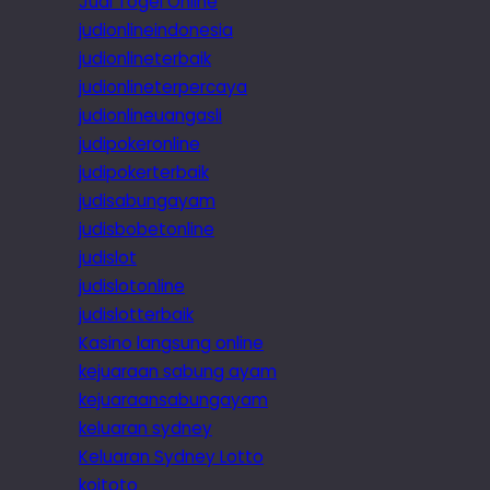
Judi Togel Online
judionlineindonesia
judionlineterbaik
judionlineterpercaya
judionlineuangasli
judipokeronline
judipokerterbaik
judisabungayam
judisbobetonline
judislot
judislotonline
judislotterbaik
Kasino langsung online
kejuaraan sabung ayam
kejuaraansabungayam
keluaran sydney
Keluaran Sydney Lotto
koitoto