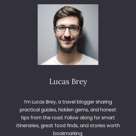
Lucas Brey
I’m Lucas Brey, a travel blogger sharing
practical guides, hidden gems, and honest
tips from the road. Follow along for smart
itineraries, great food finds, and stories worth
bookmarking.