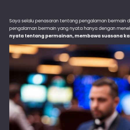
Saya selalu penasaran tentang pengalaman bermain di 
pengalaman bermain yang nyata hanya dengan mene
nyata tentang permainan, membawa suasana kasi