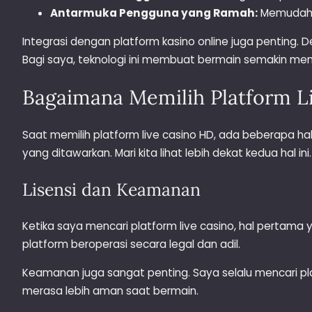
Antarmuka Pengguna yang Ramah:
Memudahka
Integrasi dengan platform kasino online juga penting
Bagi saya, teknologi ini membuat bermain semakin m
Bagaimana Memilih Platform L
Saat memilih platform live casino HD, ada beberapa h
yang ditawarkan. Mari kita lihat lebih dekat kedua hal ini.
Lisensi dan Keamanan
Ketika saya mencari platform live casino, hal pertama ya
platform beroperasi secara legal dan adil.
Keamanan juga sangat penting. Saya selalu mencari pl
merasa lebih aman saat bermain.