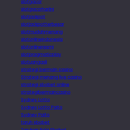
slotgacor
slotgacorhariini
slotjackpot
slotjackpotterbesar
slotmudahmenang
slotonlineindonesia
slotonlineresmi
slotpragmaticplay
slotuangasli
strategi bermain casino
Strategi menang live casino
strategi sbobet online
strategibermaincasino
Sydney Lotto
Sydney Lotto Paito
Sydney Paito
taruh sbobet
Taruhan Bola Sbobet