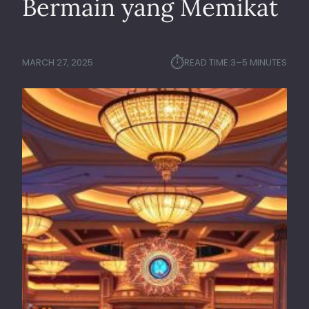
Bermain yang Memikat
⏱︎
MARCH 27, 2025
READ TIME:
3–5 MINUTES