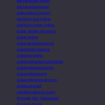
pertarungan ayam
pertarunganayam
piala sabung ayam
platform judi online
platform poker online
poker dealer langsung
poker online
pokerdealerlangsung
pokerjackpotbesar
pokerliveonline
pokeronlinedepositrendah
pokeronlineindonesia
pokeronlineresmi
pokeronlineterpercaya
pokeruangasli
prediksi sabung ayam
Provider Slot Terpopuler
Putaran Gratis