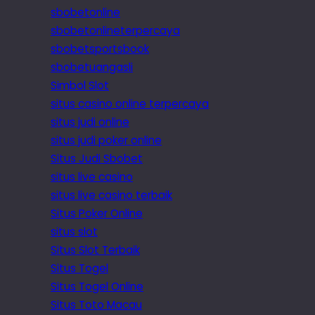
sbobetonline
sbobetonlineterpercaya
sbobetsportsbook
sbobetuangasli
Simbol Slot
situs casino online terpercaya
situs judi online
situs judi poker online
Situs Judi Sbobet
situs live casino
situs live casino terbaik
Situs Poker Online
situs slot
Situs Slot Terbaik
Situs Togel
Situs Togel Online
Situs Toto Macau