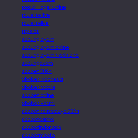
Result Togel Online
roulette live
roulettelive
rtp slot
sabung ayam
sabung ayam online
sabung ayam tradisional
sabungayam
sbobet 2024
Sbobet Indonesia
Sbobet Mobile
sbobet online
Sbobet Resmi
sbobet terpercaya 2024
sbobetcasino
sbobetindonesia
sbobetmobile