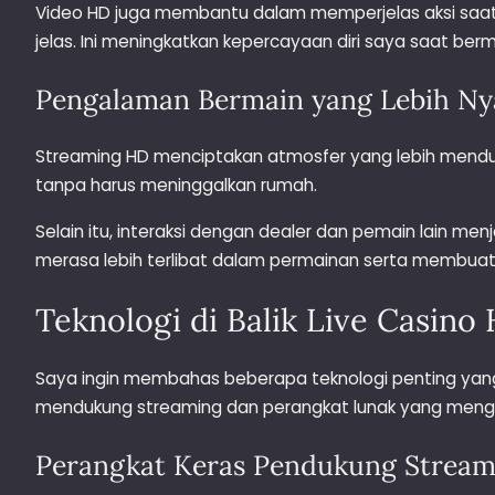
Video HD juga membantu dalam memperjelas aksi saat
jelas. Ini meningkatkan kepercayaan diri saya saat ber
Pengalaman Bermain yang Lebih Ny
Streaming HD menciptakan atmosfer yang lebih menduk
tanpa harus meninggalkan rumah.
Selain itu, interaksi dengan dealer dan pemain lain me
merasa lebih terlibat dalam permainan serta membua
Teknologi di Balik Live Casino
Saya ingin membahas beberapa teknologi penting yang 
mendukung streaming dan perangkat lunak yang mengh
Perangkat Keras Pendukung Streami