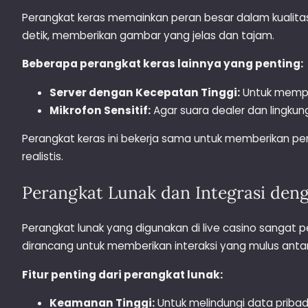
Perangkat keras memainkan peran besar dalam kualitas 
detik, memberikan gambar yang jelas dan tajam.
Beberapa perangkat keras lainnya yang penting:
Server dengan Kecepatan Tinggi:
Untuk mempro
Mikrofon Sensitif:
Agar suara dealer dan lingkun
Perangkat keras ini bekerja sama untuk memberikan 
realistis.
Perangkat Lunak dan Integrasi den
Perangkat lunak yang digunakan di live casino sangat p
dirancang untuk memberikan interaksi yang mulus anta
Fitur penting dari perangkat lunak:
Keamanan Tinggi:
Untuk melindungi data pribad