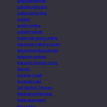
judipokerterbaik
judisabungayam
judisbobetonline
judislot
judislotonline
judislotterbaik
Kasino langsung online
kejuaraan sabung ayam
kejuaraansabungayam
keluaran sydney
Keluaran Sydney Lotto
koitoto
layanan togel
layanantogel
Link Sbobet Terbaru
linkalternatifsbobet
linksbobetresmi
live casino