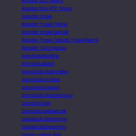
Bandar Slot Resmi
Bandar Slot RTP Tinggi
bandar togel
Bandar Togel Online
bandar togel terbaik
Bandar Togel Terbaik Togel Resmi
Bandar Toto Macau
bandarjudionline
bandarjudislot
bandarsbobetonline
bandarslotonline
bandarslotresmi
bandarslotterpercaya
bandartogel
bandartogelterbaik
blackjack streaming
blackjackstreaming
bonus casino live