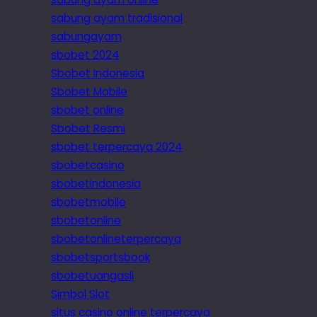
sabung ayam tradisional
sabungayam
sbobet 2024
Sbobet Indonesia
Sbobet Mobile
sbobet online
Sbobet Resmi
sbobet terpercaya 2024
sbobetcasino
sbobetindonesia
sbobetmobile
sbobetonline
sbobetonlineterpercaya
sbobetsportsbook
sbobetuangasli
Simbol Slot
situs casino online terpercaya