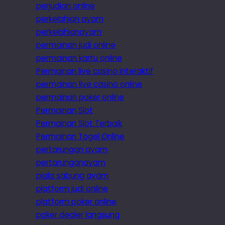
perjudian online
perkelahian ayam
perkelahianayam
permainan judi online
permainan kartu online
Permainan live casino interaktif
permainan live casino online
permainan poker online
Permainan Slot
Permainan Slot Terbaik
Permainan Togel Online
pertarungan ayam
pertarunganayam
piala sabung ayam
platform judi online
platform poker online
poker dealer langsung