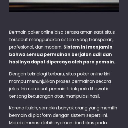
Bermain poker online bisa terasa aman saat situs
tersebut menggunakan sistem yang transparan,
profesional, dan modern.
Sistem ini menjamin
bahwa semua permainan berjalan adil dan
hasilnya dapat dipercaya oleh para pemain.
Dengan teknologi terbaru, situs poker online kini
mampu menunjukkan proses permainan secara
jelas. Ini membuat pemain tidak perlu khawatir
tentang kecurangan atau manipulasi hasil.
Karena itulah, semakin banyak orang yang memilih
bermain di platform dengan sistem seperti ini.
Mereka merasa lebih nyaman dan fokus pada