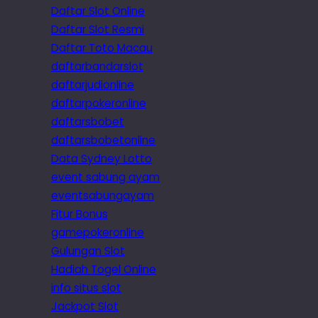
Daftar Slot Online
Daftar Slot Resmi
Daftar Toto Macau
daftarbandarslot
daftarjudionline
daftarpokeronline
daftarsbobet
daftarsbobetonline
Data Sydney Lotto
event sabung ayam
eventsabungayam
Fitur Bonus
gamepokeronline
Gulungan Slot
Hadiah Togel Online
info situs slot
Jackpot Slot