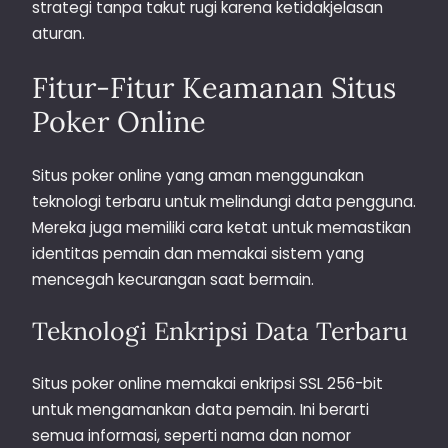
strategi tanpa takut rugi karena ketidakjelasan
aturan.
Fitur-Fitur Keamanan Situs
Poker Online
Situs poker online yang aman menggunakan
teknologi terbaru untuk melindungi data pengguna.
Mereka juga memiliki cara ketat untuk memastikan
identitas pemain dan memakai sistem yang
mencegah kecurangan saat bermain.
Teknologi Enkripsi Data Terbaru
Situs poker online memakai enkripsi SSL 256-bit
untuk mengamankan data pemain. Ini berarti
semua informasi, seperti nama dan nomor