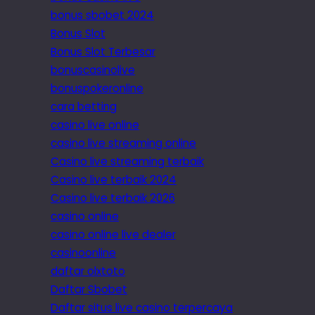
bonus sbobet 2024
Bonus Slot
Bonus Slot Terbesar
bonuscasinolive
bonuspokeronline
cara betting
casino live online
casino live streaming online
Casino live streaming terbaik
Casino live terbaik 2024
Casino live terbaik 2026
casino online
casino online live dealer
casinoonline
daftar olxtoto
Daftar Sbobet
Daftar situs live casino terpercaya