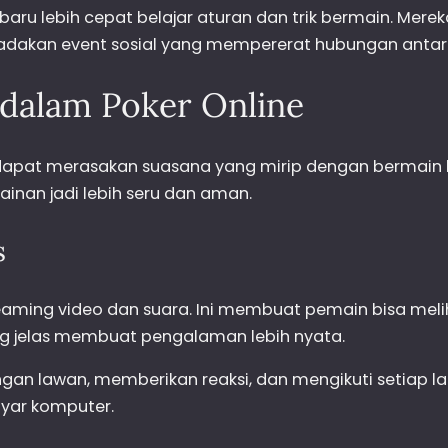
ru lebih cepat belajar aturan dan trik bermain. Mer
ngadakan event sosial yang mempererat hubungan ant
 dalam Poker Online
dapat merasakan suasana yang mirip dengan bermain l
nan jadi lebih seru dan aman.
s
reaming video dan suara. Ini membuat pemain bisa mel
ang jelas membuat pengalaman lebih nyata.
engan lawan, memberikan reaksi, dan mengikuti setiap 
ayar komputer.