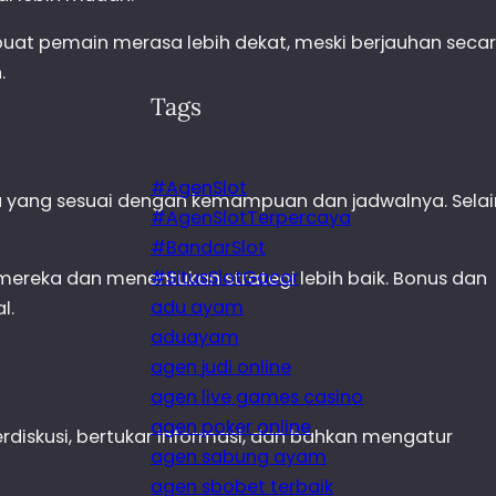
embuat pemain merasa lebih dekat, meski berjauhan seca
.
Tags
#AgenSlot
ja yang sesuai dengan kemampuan dan jadwalnya. Selai
#AgenSlotTerpercaya
#BandarSlot
#SitusSlotGacor
 mereka dan menentukan strategi lebih baik. Bonus dan
adu ayam
l.
aduayam
agen judi online
agen live games casino
agen poker online
diskusi, bertukar informasi, dan bahkan mengatur
agen sabung ayam
agen sbobet terbaik