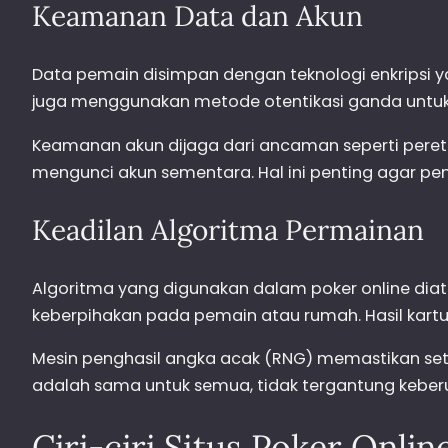
Keamanan Data dan Akun
Data pemain disimpan dengan teknologi enkripsi y
juga menggunakan metode otentikasi ganda untuk
Keamanan akun dijaga dari ancaman seperti pereta
mengunci akun sementara. Hal ini penting agar 
Keadilan Algoritma Permainan
Algoritma yang digunakan dalam poker online diatur
keberpihakan pada pemain atau rumah. Hasil kartu
Mesin penghasil angka acak (RNG) memastikan seti
adalah sama untuk semua, tidak tergantung keber
Ciri-ciri Situs Poker Onli