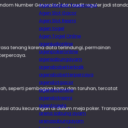
andom Number Generator) dan audit reguler jadi stand
Agen Sbobet Terpercaya
Agen Slot Gacor
Agen Slot Resmi
agen togel
Agen Togel Online
agenjudionline
asa tenang karena data terlindungi, permainan
agenpokeronline
terpercaya.
agensabungayam
agensbobetterbaik
agensbobetterpercaya
agenslotgacor
ah, seperti pembagian kartu dan taruhan, tercatat
agenslotonline
agenslotresmi
agentogela
ulasi atau kecurangan di dalam meja poker. Transparan
arena sabung ayam
arenasabungayam