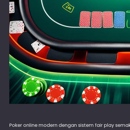
Poker online modern dengan sistem fair play se