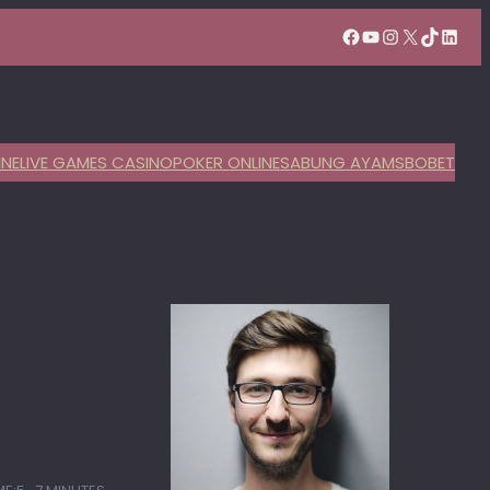
Facebook
YouTube
Instagram
X
TikTok
Linke
INE
LIVE GAMES CASINO
POKER ONLINE
SABUNG AYAM
SBOBET