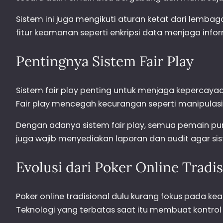
Sistem ini juga mengikuti aturan ketat dari lemba
fitur keamanan seperti enkripsi data menjaga inf
Pentingnya Sistem Fair Play
Sistem fair play penting untuk menjaga kepercayaa
Fair play mencegah kecurangan seperti manipulasi 
Dengan adanya sistem fair play, semua pemain p
juga wajib menyediakan laporan dan audit agar sis
Evolusi dari Poker Online Tradis
Poker online tradisional dulu kurang fokus pada 
Teknologi yang terbatas saat itu membuat kontrol m