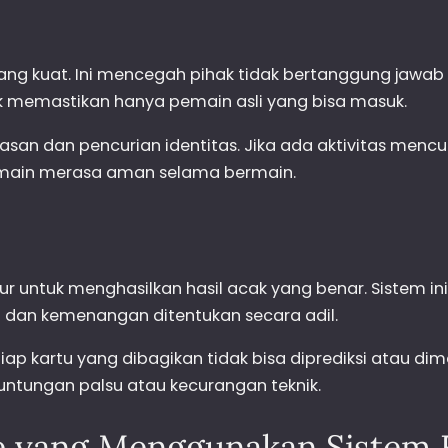
ang kuat. Ini mencegah pihak tidak bertanggung jawab
 memastikan hanya pemain asli yang bisa masuk.
san dan pencurian identitas. Jika ada aktivitas menc
pemain merasa aman selama bermain.
 untuk menghasilkan hasil acak yang benar. Sistem ini
 dan kemenangan ditentukan secara adil.
ap kartu yang dibagikan tidak bisa diprediksi atau di
untungan palsu atau kecurangan teknik.
ne yang Menggunakan Sistem F