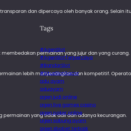
transparan dan dipercaya oleh banyak orang. Selain itu
Tags
#AgenSlot
ulit membedakan permainan yang jujur dan yang curang.
#AgenSlotTerpercaya
#BandarSlot
#SitusSlotGacor
ermainan lebih menyenangkan dan kompetitif. Operato
adu ayam
aduayam
agen judi online
agen live games casino
agen poker online
ng permainan yang tidak adil dan adanya kecurangan.
agen sabung ayam
agen sbobet terbaik