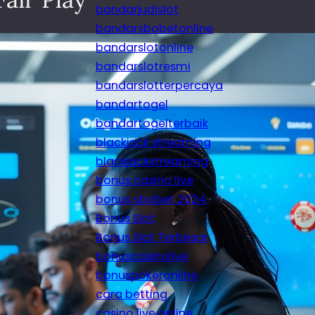
bandarjudislot
bandarsbobetonline
bandarslotonline
bandarslotresmi
bandarslotterpercaya
bandartogel
bandartogelterbaik
blackjack streaming
blackjackstreaming
bonus casino live
bonus sbobet 2024
Bonus Slot
Bonus Slot Terbesar
bonuscasinolive
bonuspokeronline
cara betting
casino live online