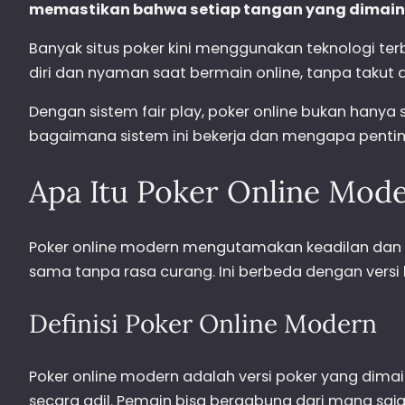
memastikan bahwa setiap tangan yang dimainka
Banyak situs poker kini menggunakan teknologi t
diri dan nyaman saat bermain online, tanpa takut d
Dengan sistem fair play, poker online bukan han
bagaimana sistem ini bekerja dan mengapa penting
Apa Itu Poker Online Mode
Poker online modern mengutamakan keadilan da
sama tanpa rasa curang. Ini berbeda dengan vers
Definisi Poker Online Modern
Poker online modern adalah versi poker yang dima
secara adil. Pemain bisa bergabung dari mana saja