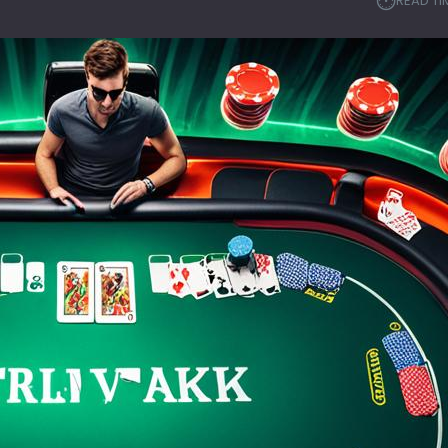
⏱︎
READ TI