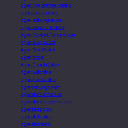
agen live games casino
agen poker online
agen sabung ayam
agen sbobet terbaik
Agen Sbobet Terpercaya
Agen Slot Gacor
Agen Slot Resmi
agen togel
Agen Togel Online
agenjudionline
agenpokeronline
agensabungayam
agensbobetterbaik
agensbobetterpercaya
agenslotgacor
agenslotonline
agenslotresmi