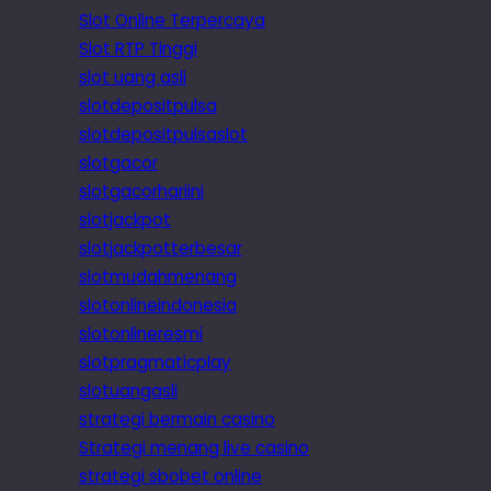
Slot Online Terpercaya
Slot RTP Tinggi
slot uang asli
slotdepositpulsa
slotdepositpulsaslot
slotgacor
slotgacorhariini
slotjackpot
slotjackpotterbesar
slotmudahmenang
slotonlineindonesia
slotonlineresmi
slotpragmaticplay
slotuangasli
strategi bermain casino
Strategi menang live casino
strategi sbobet online