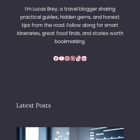
I’m Lucas Brey, a travel blogger sharing
practical guides, hidden gems, and honest
tips from the road. Follow along for smart
itineraries, great food finds, and stories worth
bookmarking.
Facebook
YouTube
Instagram
X
TikTok
LinkedIn
Latest Posts