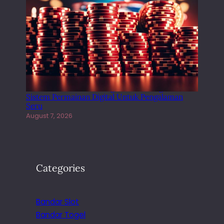
Live Games Casino Mengenal Teknologi Dan
Sistem Permainan Digital Untuk Pengalaman
Seru
August 7, 2026
Categories
Bandar Slot
Bandar Togel