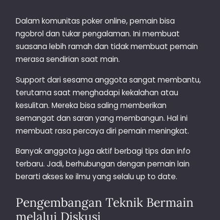
Dalam komunitas poker online, pemain bisa
ngobrol dan tukar pengalaman. Ini membuat
suasana lebih ramah dan tidak membuat pemain
merasa sendirian saat main.
Support dari sesama anggota sangat membantu,
terutama saat menghadapi kekalahan atau
kesulitan. Mereka bisa saling memberikan
semangat dan saran yang membangun. Hal ini
membuat rasa percaya diri pemain meningkat.
Banyak anggota juga aktif berbagi tips dan info
terbaru. Jadi, berhubungan dengan pemain lain
berarti akses ke ilmu yang selalu up to date.
Pengembangan Teknik Bermain
melalui Diskusi