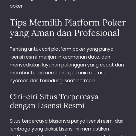
poker.
Tips Memilih Platform Poker
yang Aman dan Profesional
Penting untuk cari platform poker yang punya
lisensi resmi, menjamin keamanan data, dan
menyediakan layanan pelanggan yang cepat dan
membantu. Ini membantu pemain merasa
nyaman dan terlindungi saat bermain.
Ciri-ciri Situs Terpercaya
dengan Lisensi Resmi
Situs terpercaya biasanya punya lisensi resmi dari
lembaga yang diakui. Lisensi ini memastikan