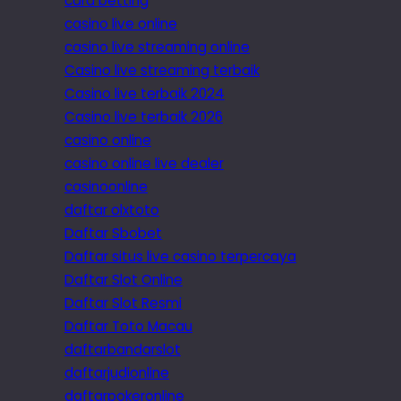
cara betting
casino live online
casino live streaming online
Casino live streaming terbaik
Casino live terbaik 2024
Casino live terbaik 2026
casino online
casino online live dealer
casinoonline
daftar olxtoto
Daftar Sbobet
Daftar situs live casino terpercaya
Daftar Slot Online
Daftar Slot Resmi
Daftar Toto Macau
daftarbandarslot
daftarjudionline
daftarpokeronline