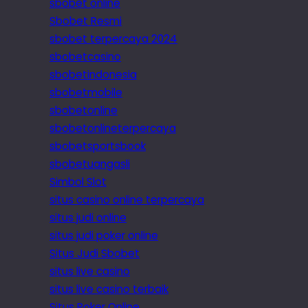
sbobet online
Sbobet Resmi
sbobet terpercaya 2024
sbobetcasino
sbobetindonesia
sbobetmobile
sbobetonline
sbobetonlineterpercaya
sbobetsportsbook
sbobetuangasli
Simbol Slot
situs casino online terpercaya
situs judi online
situs judi poker online
Situs Judi Sbobet
situs live casino
situs live casino terbaik
Situs Poker Online