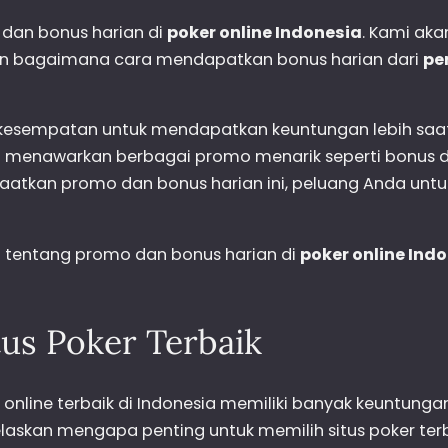
 dan bonus harian di
poker online Indonesia
. Kami aka
an bagaimana cara mendapatkan bonus harian dari
pe
ki kesempatan untuk mendapatkan keuntungan lebih saa
a menawarkan berbagai promo menarik seperti bonus d
aatkan promo dan bonus harian ini, peluang Anda unt
ut tentang promo dan bonus harian di
poker online Ind
us Poker Terbaik
 online terbaik di Indonesia memiliki banyak keuntunga
elaskan mengapa penting untuk memilih situs poker terb