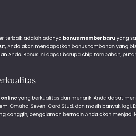
er terbaik adalah adanya
bonus member baru
yang s
but, Anda akan mendapatkan bonus tambahan yang bi
 Anda. Bonus ini dapat berupa chip tambahan, putara
rkualitas
 online
yang berkualitas dan menarik. Anda dapat m
d’em, Omaha, Seven-Card Stud, dan masih banyak lagi.
 yang canggih, pengalaman bermain Anda akan menjadi l