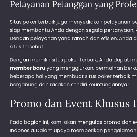
Pelayanan Pelanggan yang Profe
Situs poker terbaik juga menyediakan pelayanan p
siap membantu Anda dengan segala pertanyaan, ke
Dengan pelayanan yang ramah dan efisien, Anda
situs tersebut.
Dengan memilih situs poker terbaik, Anda dapat
member baru
yang menggiurkan, permainan berkua
beberapa hal yang membuat situs poker terbaik men
bergabung dan rasakan sendiri keuntungannya!
Promo dan Event Khusus 
Pada bagian ini, kami akan mengulas promo dan eve
Indonesia. Dalam upaya memberikan pengalaman ber