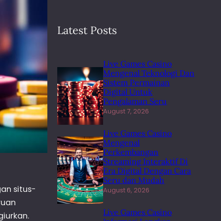
Latest Posts
Live Games Casino
Mengenal Teknologi Dan
Sistem Permainan
Digital Untuk
Pengalaman Seru
August 7, 2026
Live Games Casino
Mengenal
Perkembangan
Streaming Interaktif Di
Era Digital Dengan Cara
Seru dan Mudah
an situs-
August 6, 2026
ruan
Live Games Casino
iurkan.