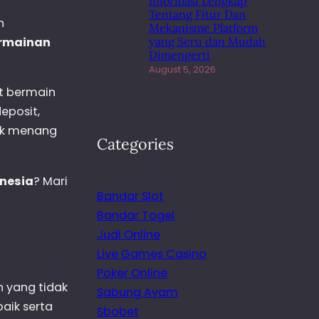
Informasi Lengkap
Tentang Fitur Dan
n
Mekanisme Platform
rmainan
yang Seru dan Mudah
Dimengerti
August 5, 2026
t bermain
eposit,
uk menang
Categories
onesia
? Mari
Bandar Slot
Bandar Togel
Judi Online
Live Games Casino
Poker Online
n yang tidak
Sabung Ayam
aik serta
Sbobet