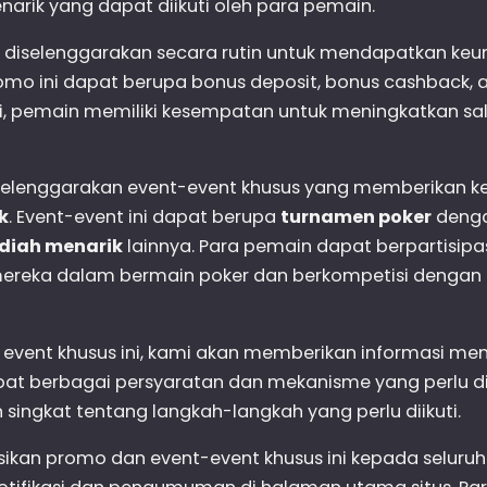
arik yang dapat diikuti oleh para pemain.
diselenggarakan secara rutin untuk mendapatkan ke
mo ini dapat berupa bonus deposit, bonus cashback, 
i, pemain memiliki kesempatan untuk meningkatkan sa
a menyelenggarakan event-event khusus yang memberikan
k
. Event-event ini dapat berupa
turnamen poker
denga
diah menarik
lainnya. Para pemain dapat berpartisipa
ereka dalam bermain poker dan berkompetisi dengan
 event khusus ini, kami akan memberikan informasi me
at berbagai persyaratan dan mekanisme yang perlu dii
ngkat tentang langkah-langkah yang perlu diikuti.
an promo dan event-event khusus ini kepada seluruh