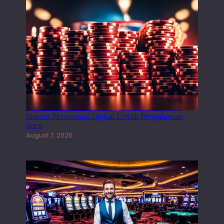
Live Games Casino Mengenal Teknologi Dan
Sistem Permainan Digital Untuk Pengalaman
Seru
August 7, 2026