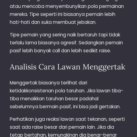
atau mencoba menyembunyikan pola permainan
mereka. Tipe seperti ini biasanya pemain lebih
hati-hati dan suka membuat jebakan.
Tipe pemain yang sering naik bertaruh tapi tidak
terlalu lama biasanya agresif. Sedangkan pemain
pasif lebih banyak call dan lebih sedikit raise.
Analisis Cara Lawan Menggertak
Menggertak biasanya terlihat dari
ketidakkonsistenan pola taruhan. Jika lawan tiba-
tiba menaikkan taruhan besar padahal
sebelumnya bermain pasif, ini bisa jadi gertakan.
Perhatikan juga reaksi lawan saat tekanan, seperti
saat ada raise besar dari pemain lain. Jika dia
tetap bertahan, kemungkinan dia benar-benar