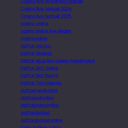
Casino live streaming terbaik
Casino live terbaik 2024
Casino live terbaik 2026
casino online
casino online live dealer
casinoonline
daftar olxtoto
Daftar Sbobet
Daftar situs live casino terpercaya
Daftar Slot Online
Daftar Slot Resmi
Daftar Toto Macau
daftarbandarslot
daftarjudionline
daftarpokeronline
daftarsbobet
daftarsbobetonline
Data Sydney Lotto