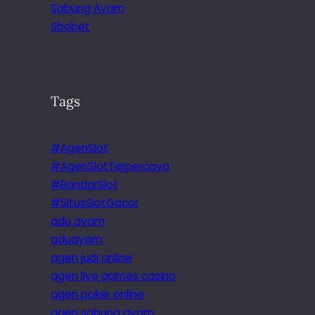
Sabung Ayam
Sbobet
Tags
#AgenSlot
#AgenSlotTerpercaya
#BandarSlot
#SitusSlotGacor
adu ayam
aduayam
agen judi online
agen live games casino
agen poker online
agen sabung ayam