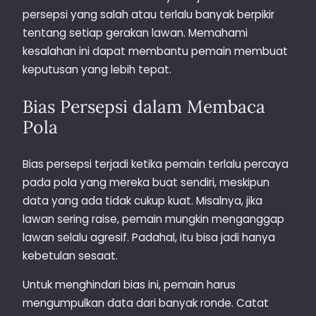
persepsi yang salah atau terlalu banyak berpikir
tentang setiap gerakan lawan. Memahami
kesalahan ini dapat membantu pemain membuat
keputusan yang lebih tepat.
Bias Persepsi dalam Membaca
Pola
Bias persepsi terjadi ketika pemain terlalu percaya
pada pola yang mereka buat sendiri, meskipun
data yang ada tidak cukup kuat. Misalnya, jika
lawan sering raise, pemain mungkin menganggap
lawan selalu agresif. Padahal, itu bisa jadi hanya
kebetulan sesaat.
Untuk menghindari bias ini, pemain harus
mengumpulkan data dari banyak ronde. Catat