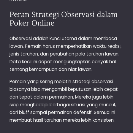
Peran Strategi Observasi dalam
Poker Online
Observasi adalah kunci utama dalam membaca
lawan. Pemain harus memperhatikan waktu reaksi,
jenis taruhan, dan perubahan pola taruhan lawan.
Data kecil ini dapat mengungkapkan banyak hal
tentang kemampuan dan niat lawan.
Pemain yang sering melatih strategi observasi
biasanya bisa mengambil keputusan lebih cepat
dan tepat dalam permainan. Mereka juga lebih
siap menghadapi berbagai situasi yang muncul,
dari bluff sampai permainan defensif. Semua ini
membuat hasil taruhan mereka lebih konsisten.