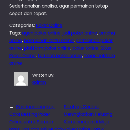
Sederhanakan analisa, agar permainan tetap
cepat dan tepat.
Categories:
Poker Online
Tags:
agen poker online
, 
judi poker online
, 
omaha
online
, 
permainan kartu online
, 
permainan poker
online
, 
platform poker online
, 
poker online
, 
Situs
Poker Online
, 
taruhan poker online
, 
texas hold’em
online
Written By:
admin
←
Panduan Lengkap
Strategi Cerdas
Cara Betting Poker
Meningkatkan Peluang
Online untuk Pemain
Kemenangan di Meja
Baru: Tips dan Trik Mudah
Poker Online Untuk