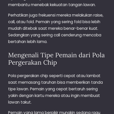
membantu menebak kekuatan tangan lawan.
Perhatikan juga frekuensi mereka melakukan raise,
call, atau fold. Pemain yang sering fold bisa lebih
mudah ditebak saat mereka benar-benar kuat.
Sedangkan yang sering call cenderung mencoba
bertahan lebih lama.
Mengenali Tipe Pemain dari Pola
Pergerakan Chip
Pola pergerakan chip seperti cepat atau lambat
saat memasang taruhan bisa memberikan tanda
tipe lawan. Pemain yang cepat bertaruh sering
yakin dengan kartu mereka atau ingin membuat
lawan takut.
Pemain yang lama berpikir mungkin sedang ragu