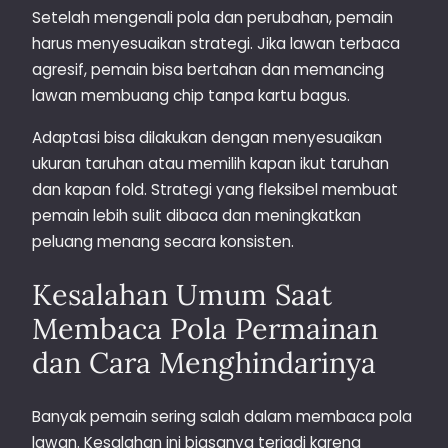
Setelah mengenali pola dan perubahan, pemain
harus menyesuaikan strategi. Jika lawan terbaca
agresif, pemain bisa bertahan dan memancing
lawan membuang chip tanpa kartu bagus.
Adaptasi bisa dilakukan dengan menyesuaikan
ukuran taruhan atau memilih kapan ikut taruhan
dan kapan fold. Strategi yang fleksibel membuat
pemain lebih sulit dibaca dan meningkatkan
peluang menang secara konsisten.
Kesalahan Umum Saat
Membaca Pola Permainan
dan Cara Menghindarinya
Banyak pemain sering salah dalam membaca pola
lawan. Kesalahan ini biasanya terjadi karena