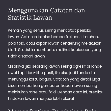
Menggunakan Catatan dan
Statistik Lawan
Pemain yang serius sering mencatat perilaku
lawan. Catatan ini bisa berupa frekuensi taruhan,
pola fold, atau kapan lawan cenderung melakukan
bluff. Statistik membantu melihat kebiasaan yang
tidak disadari lawan.
Misalnya, jika seorang lawan sering agresif di ronde
awal tapi tiba-tiba pasif, itu bisa jadi tanda dia
menunggu kartu bagus. Catatan yang detail juga
bisa memberikan gambaran kapan lawan sering
melakukan raise atau fold. Dengan data ini, prediksi
tindakan lawan menjadi lebih akurat.