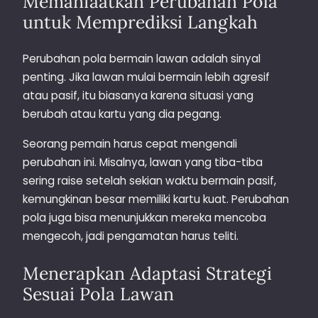
Memanfaatkan Perubahan Pola
untuk Memprediksi Langkah
Perubahan pola bermain lawan adalah sinyal
penting. Jika lawan mulai bermain lebih agresif
atau pasif, itu biasanya karena situasi yang
berubah atau kartu yang dia pegang.
Seorang pemain harus cepat mengenali
perubahan ini. Misalnya, lawan yang tiba-tiba
sering raise setelah sekian waktu bermain pasif,
kemungkinan besar memiliki kartu kuat. Perubahan
pola juga bisa menunjukkan mereka mencoba
mengecoh, jadi pengamatan harus teliti.
Menerapkan Adaptasi Strategi
Sesuai Pola Lawan