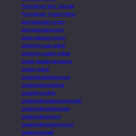
Permainan Slot Terbaik
Permainan Togel Online
pertarungan ayam
pertarunganayam
piala sabung ayam
platform judi online
platform poker online
poker dealer langsung
poker online
pokerdealerlangsung
pokerjackpotbesar
pokerliveonline
pokeronlinedepositrendah
pokeronlineindonesia
pokeronlineresmi
pokeronlineterpercaya
pokeruangasli