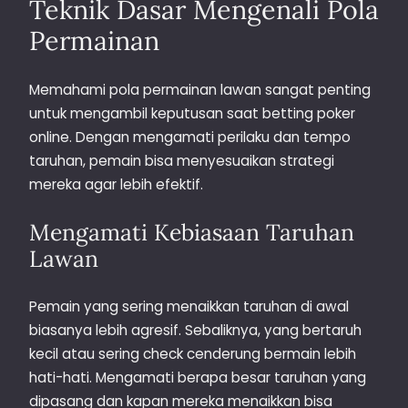
Teknik Dasar Mengenali Pola
Permainan
Memahami pola permainan lawan sangat penting
untuk mengambil keputusan saat betting poker
online. Dengan mengamati perilaku dan tempo
taruhan, pemain bisa menyesuaikan strategi
mereka agar lebih efektif.
Mengamati Kebiasaan Taruhan
Lawan
Pemain yang sering menaikkan taruhan di awal
biasanya lebih agresif. Sebaliknya, yang bertaruh
kecil atau sering check cenderung bermain lebih
hati-hati. Mengamati berapa besar taruhan yang
dipasang dan kapan mereka menaikkan bisa