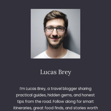
Lucas Brey
I’m Lucas Brey, a travel blogger sharing
practical guides, hidden gems, and honest
tips from the road. Follow along for smart
itineraries, great food finds, and stories worth