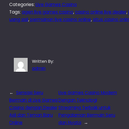
Categories:
Live Games Casino
Tags:
agen live games casino
, 
casino online live dealer
, 
uang asli
, 
permainan live casino online
, 
situs casino onl
Written By:
admin
←
Sensasi Seru
Live Games Casino Modern
Bermain di Live Games
Dengan Teknologi
Casino dengan Dealer
Streaming Terbaik untuk
Asli dan Teman Baru
Pengalaman Bermain Seru
Online
dan Nyata
→