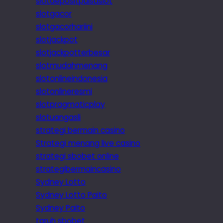
slotdepositpulsaslot
slotgacor
slotgacorhariini
slotjackpot
slotjackpotterbesar
slotmudahmenang
slotonlineindonesia
slotonlineresmi
slotpragmaticplay
slotuangasli
strategi bermain casino
Strategi menang live casino
strategi sbobet online
strategibermaincasino
Sydney Lotto
Sydney Lotto Paito
Sydney Paito
taruh sbobet