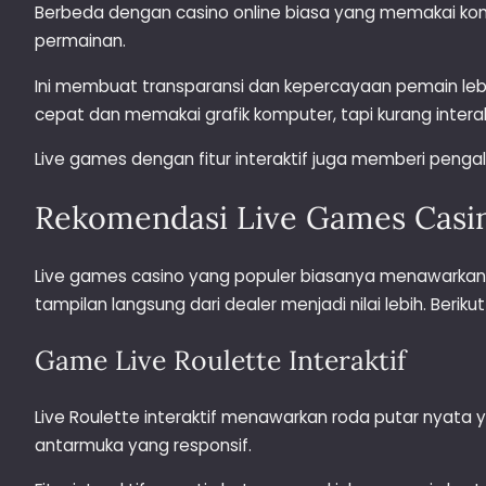
Berbeda dengan casino online biasa yang memakai kom
permainan.
Ini membuat transparansi dan kepercayaan pemain lebih
cepat dan memakai grafik komputer, tapi kurang interak
Live games dengan fitur interaktif juga memberi penga
Rekomendasi Live Games Casi
Live games casino yang populer biasanya menawarkan p
tampilan langsung dari dealer menjadi nilai lebih. Berik
Game Live Roulette Interaktif
Live Roulette interaktif menawarkan roda putar nyata
antarmuka yang responsif.