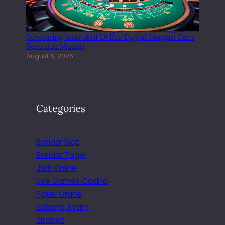
Live Games Casino Mengenal Perkembangan
Streaming Interaktif Di Era Digital Dengan Cara
Seru dan Mudah
August 6, 2026
Categories
Bandar Slot
Bandar Togel
Judi Online
Live Games Casino
Poker Online
Sabung Ayam
Sbobet