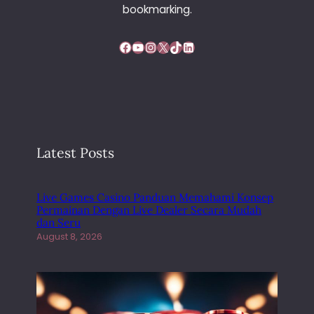
bookmarking.
Facebook
YouTube
Instagram
X
TikTok
LinkedIn
Latest Posts
Live Games Casino Panduan Memahami Konsep
Permainan Dengan Live Dealer Secara Mudah
dan Seru
August 8, 2026