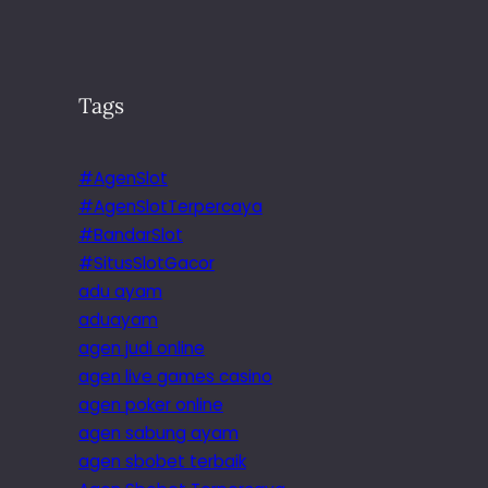
Tags
#AgenSlot
#AgenSlotTerpercaya
#BandarSlot
#SitusSlotGacor
adu ayam
aduayam
agen judi online
agen live games casino
agen poker online
agen sabung ayam
agen sbobet terbaik