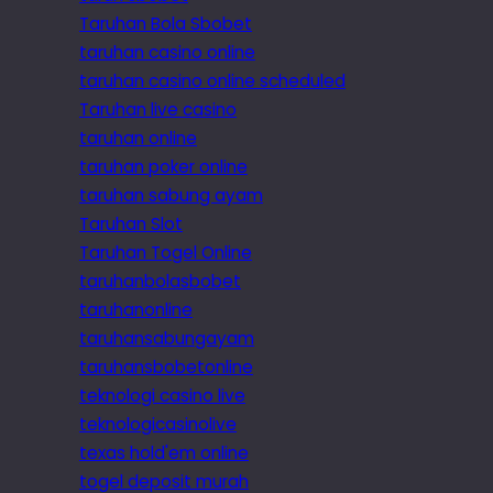
Taruhan Bola Sbobet
taruhan casino online
taruhan casino online scheduled
Taruhan live casino
taruhan online
taruhan poker online
taruhan sabung ayam
Taruhan Slot
Taruhan Togel Online
taruhanbolasbobet
taruhanonline
taruhansabungayam
taruhansbobetonline
teknologi casino live
teknologicasinolive
texas hold'em online
togel deposit murah