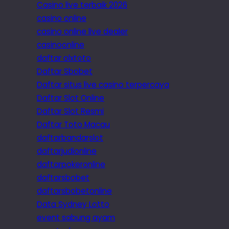
Casino live terbaik 2026
casino online
casino online live dealer
casinoonline
daftar olxtoto
Daftar Sbobet
Daftar situs live casino terpercaya
Daftar Slot Online
Daftar Slot Resmi
Daftar Toto Macau
daftarbandarslot
daftarjudionline
daftarpokeronline
daftarsbobet
daftarsbobetonline
Data Sydney Lotto
event sabung ayam