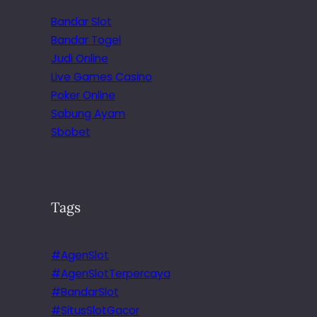
Bandar Slot
Bandar Togel
Judi Online
Live Games Casino
Poker Online
Sabung Ayam
Sbobet
Tags
#AgenSlot
#AgenSlotTerpercaya
#BandarSlot
#SitusSlotGacor