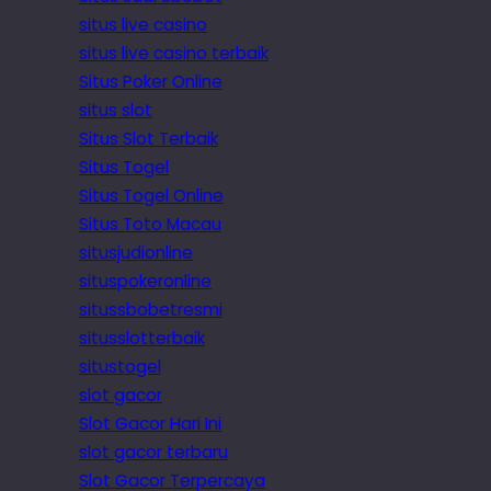
situs live casino
situs live casino terbaik
Situs Poker Online
situs slot
Situs Slot Terbaik
Situs Togel
Situs Togel Online
Situs Toto Macau
situsjudionline
situspokeronline
situssbobetresmi
situsslotterbaik
situstogel
slot gacor
Slot Gacor Hari Ini
slot gacor terbaru
Slot Gacor Terpercaya