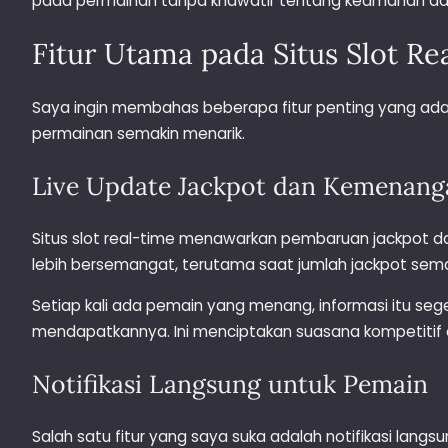
pada permainan tanpa khawatir tentang keamanan da
Fitur Utama pada Situs Slot Re
Saya ingin membahas beberapa fitur penting yang ada d
permainan semakin menarik.
Live Update Jackpot dan Kemenang
Situs slot real-time menawarkan pembaruan jackpot dan 
lebih bersemangat, terutama saat jumlah jackpot sema
Setiap kali ada pemain yang menang, informasi itu s
mendapatkannya. Ini menciptakan suasana kompetitif 
Notifikasi Langsung untuk Pemain
Salah satu fitur yang saya suka adalah notifikasi lan