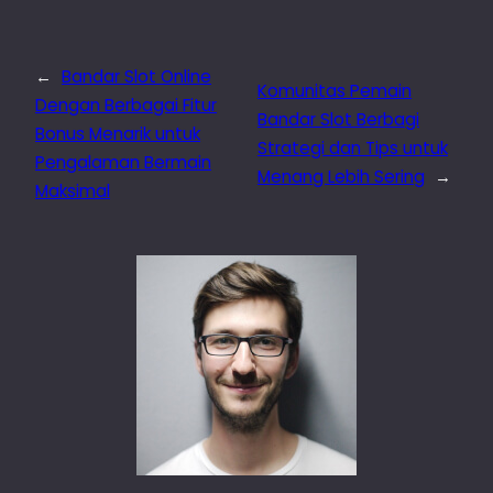
←
Bandar Slot Online
Komunitas Pemain
Dengan Berbagai Fitur
Bandar Slot Berbagi
Bonus Menarik untuk
Strategi dan Tips untuk
Pengalaman Bermain
Menang Lebih Sering
→
Maksimal