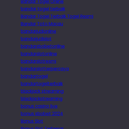
Bandar Togel Online
bandar togel terbaik
Bandar Togel Terbaik Togel Resmi
Bandar Toto Macau
bandarjudionline
bandarjudislot
bandarsbobetonline
bandarslotonline
bandarslotresmi
bandarslotterpercaya
bandartogel
bandartogelterbaik
blackjack streaming
blackjackstreaming
bonus casino live
bonus sbobet 2024
Bonus Slot
Bonus Slot Terbesar