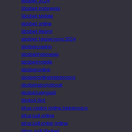
sbobet 2024
Sbobet Indonesia
Sbobet Mobile
sbobet online
Sbobet Resmi
sbobet terpercaya 2024
sbobetcasino
sbobetindonesia
sbobetmobile
sbobetonline
sbobetonlineterpercaya
sbobetsportsbook
sbobetuangasli
Simbol Slot
situs casino online terpercaya
situs judi online
situs judi poker online
Situs Judi Sbobet