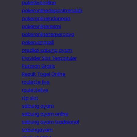
pokerliveonline
pokeronlinedepositrendah
pokeronlineindonesia
pokeronlineresmi
pokeronlineterpercaya
pokeruangasli
prediksi sabung ayam
Provider Slot Terpopuler
Putaran Gratis
Result Togel Online
roulette live
roulettelive
rtp slot
sabung ayam
sabung ayam online
sabung ayam tradisional
sabungayam