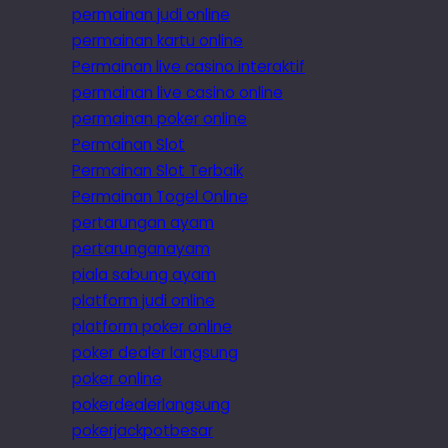
permainan judi online
permainan kartu online
Permainan live casino interaktif
permainan live casino online
permainan poker online
Permainan Slot
Permainan Slot Terbaik
Permainan Togel Online
pertarungan ayam
pertarunganayam
piala sabung ayam
platform judi online
platform poker online
poker dealer langsung
poker online
pokerdealerlangsung
pokerjackpotbesar