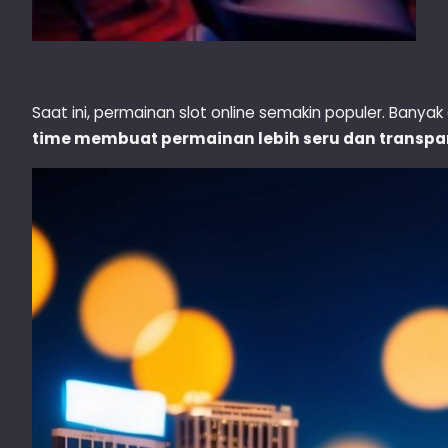
Saat ini, permainan slot online semakin populer. Bany
time membuat permainan lebih seru dan transpa