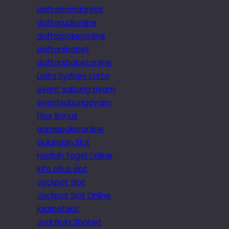
daftarbandarslot
daftarjudionline
daftarpokeronline
daftarsbobet
daftarsbobetonline
Data Sydney Lotto
event sabung ayam
eventsabungayam
Fitur Bonus
gamepokeronline
Gulungan Slot
Hadiah Togel Online
info situs slot
Jackpot Slot
Jackpot Slot Online
jackpotslot
Judi Bola Sbobet