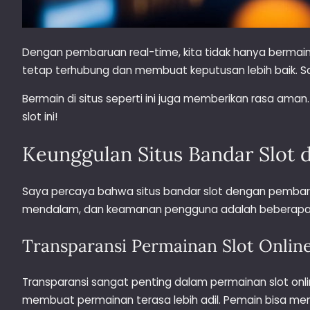
Dengan pembaruan real-time, kita tidak hanya bermain
tetap terhubung dan membuat keputusan lebih baik. Sa
Bermain di situs seperti ini juga memberikan rasa aman. 
slot ini!
Keunggulan Situs Bandar Slot
Saya percaya bahwa situs bandar slot dengan pembaru
mendalam, dan keamanan pengguna adalah beberapa keun
Transparansi Permainan Slot Onlin
Transparansi sangat penting dalam permainan slot onli
membuat permainan terasa lebih adil. Pemain bisa men