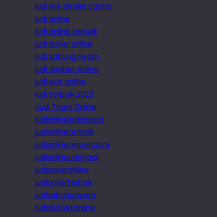
judi live dealer casino
judi online
judi online terbaik
judi poker online
judi sabung ayam
judi sbobet online
judi slot online
judi terbaik 2023
Judi Togel Online
judionlineindonesia
judionlineterbaik
judionlineterpercaya
judionlineuangasli
judipokeronline
judipokerterbaik
judisabungayam
judisbobetonline