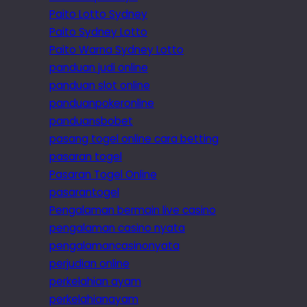
Paito Lotto Sydney
Paito Sydney Lotto
Paito Warna Sydney Lotto
panduan judi online
panduan slot online
panduanpokeronline
panduansbobet
pasang togel online cara betting
pasaran togel
Pasaran Togel Online
pasarantogel
Pengalaman bermain live casino
pengalaman casino nyata
pengalamancasinonyata
perjudian online
perkelahian ayam
perkelahianayam