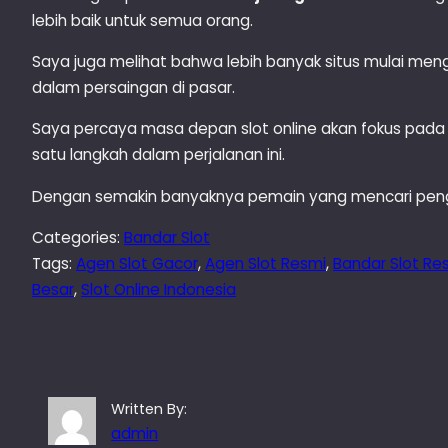
lebih baik untuk semua orang.
Saya juga melihat bahwa lebih banyak situs mulai menga
dalam persaingan di pasar.
Saya percaya masa depan slot online akan fokus pada l
satu langkah dalam perjalanan ini.
Dengan semakin banyaknya pemain yang mencari pengala
Categories:
Bandar Slot
Tags:
Agen Slot Gacor
, 
Agen Slot Resmi
, 
Bandar Slot Re
Besar
, 
Slot Online Indonesia
Written By:
admin