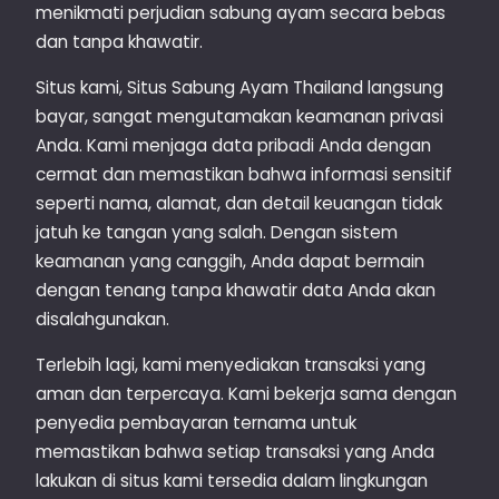
menikmati perjudian sabung ayam secara bebas
dan tanpa khawatir.
Situs kami, Situs Sabung Ayam Thailand langsung
bayar, sangat mengutamakan keamanan privasi
Anda. Kami menjaga data pribadi Anda dengan
cermat dan memastikan bahwa informasi sensitif
seperti nama, alamat, dan detail keuangan tidak
jatuh ke tangan yang salah. Dengan sistem
keamanan yang canggih, Anda dapat bermain
dengan tenang tanpa khawatir data Anda akan
disalahgunakan.
Terlebih lagi, kami menyediakan transaksi yang
aman dan terpercaya. Kami bekerja sama dengan
penyedia pembayaran ternama untuk
memastikan bahwa setiap transaksi yang Anda
lakukan di situs kami tersedia dalam lingkungan