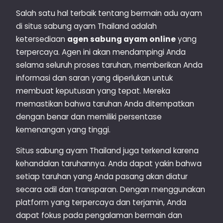
Salah satu hal terbaik tentang bermain adu ayam
di situs sabung ayam Thailand adalah
ketersediaan
agen sabung ayam online
yang
terpercaya. Agen ini akan mendampingi Anda
selama seluruh proses taruhan, memberikan Anda
informasi dan saran yang diperlukan untuk
membuat keputusan yang tepat. Mereka
memastikan bahwa taruhan Anda ditempatkan
dengan benar dan memiliki persentase
kemenangan yang tinggi.
Situs sabung ayam Thailand juga terkenal karena
kehandalan taruhannya. Anda dapat yakin bahwa
setiap taruhan yang Anda pasang akan diatur
secara adil dan transparan. Dengan menggunakan
platform yang terpercaya dan terjamin, Anda
dapat fokus pada pengalaman bermain dan