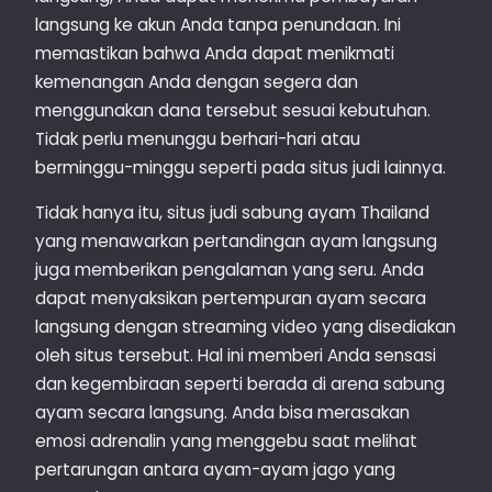
langsung ke akun Anda tanpa penundaan. Ini
memastikan bahwa Anda dapat menikmati
kemenangan Anda dengan segera dan
menggunakan dana tersebut sesuai kebutuhan.
Tidak perlu menunggu berhari-hari atau
berminggu-minggu seperti pada situs judi lainnya.
Tidak hanya itu, situs judi sabung ayam Thailand
yang menawarkan pertandingan ayam langsung
juga memberikan pengalaman yang seru. Anda
dapat menyaksikan pertempuran ayam secara
langsung dengan streaming video yang disediakan
oleh situs tersebut. Hal ini memberi Anda sensasi
dan kegembiraan seperti berada di arena sabung
ayam secara langsung. Anda bisa merasakan
emosi adrenalin yang menggebu saat melihat
pertarungan antara ayam-ayam jago yang