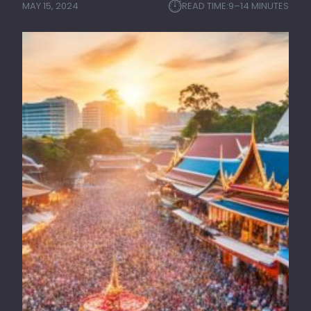
⏱︎
MAY 15, 2024
READ TIME:
9–14 MINUTES