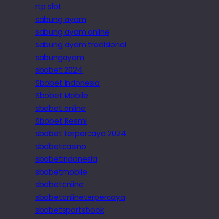
rtp slot
sabung ayam
sabung ayam online
sabung ayam tradisional
sabungayam
sbobet 2024
Sbobet Indonesia
Sbobet Mobile
sbobet online
Sbobet Resmi
sbobet terpercaya 2024
sbobetcasino
sbobetindonesia
sbobetmobile
sbobetonline
sbobetonlineterpercaya
sbobetsportsbook