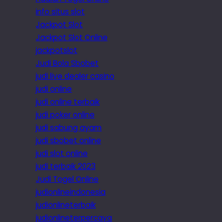
info situs slot
Jackpot Slot
Jackpot Slot Online
jackpotslot
Judi Bola Sbobet
judi live dealer casino
judi online
judi online terbaik
judi poker online
judi sabung ayam
judi sbobet online
judi slot online
judi terbaik 2023
Judi Togel Online
judionlineindonesia
judionlineterbaik
judionlineterpercaya