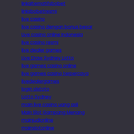
linkalternatifsbobet
linksbobetresmi
live casino
live casino dengan bonus besar
Live casino online Indonesia
live casino resmi
live dealer games
Live Draw Sydney Lotto
live games casino online
live games casino terpercaya
livedealergames
login olxtoto
Lotto Sydney
main live casino uang asli
Main Slot Gampang Menang
mainjudionline
mainslotonline