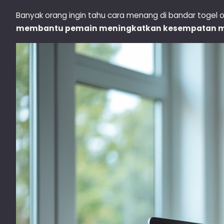
Banyak orang ingin tahu cara menang di bandar togel 
membantu pemain meningkatkan kesempatan men