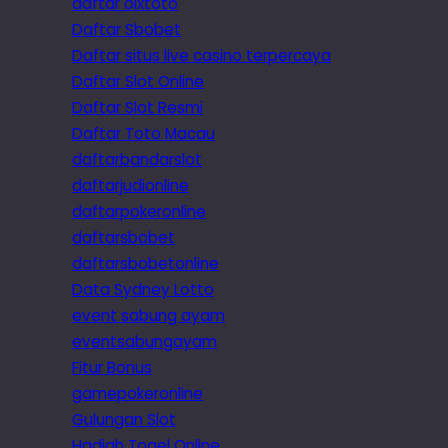
daftar olxtoto
Daftar Sbobet
Daftar situs live casino terpercaya
Daftar Slot Online
Daftar Slot Resmi
Daftar Toto Macau
daftarbandarslot
daftarjudionline
daftarpokeronline
daftarsbobet
daftarsbobetonline
Data Sydney Lotto
event sabung ayam
eventsabungayam
Fitur Bonus
gamepokeronline
Gulungan Slot
Hadiah Togel Online