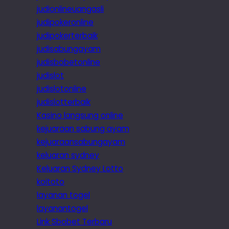
judionlineuangasli
judipokeronline
judipokerterbaik
judisabungayam
judisbobetonline
judislot
judislotonline
judislotterbaik
Kasino langsung online
kejuaraan sabung ayam
kejuaraansabungayam
keluaran sydney
Keluaran Sydney Lotto
koitoto
layanan togel
layanantogel
Link Sbobet Terbaru