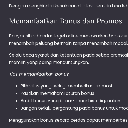
Dengan menghindari kesalahan di atas, pemain bisa l
Memanfaatkan Bonus dan Promosi
Banyak situs bandar togel online menawarkan
bonus
un
menambah peluang bermain tanpa menambah modal.
Selalu baca syarat dan ketentuan pada setiap promosi.
memilih yang paling menguntungkan.
Tips memanfaatkan bonus:
Pilih situs yang sering memberikan promosi
Pastikan memahami aturan bonus
Ambil bonus yang benar-benar bisa digunakan
Jangan terlalu bergantung pada bonus untuk mo
Menggunakan bonus secara cerdas dapat memperbesar