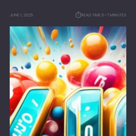
⏱︎
JUNE 1, 2025
READ TIME:
5–7 MINUTES