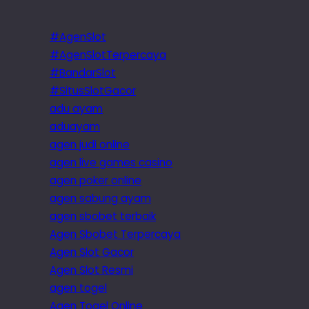
#AgenSlot
#AgenSlotTerpercaya
#BandarSlot
#SitusSlotGacor
adu ayam
aduayam
agen judi online
agen live games casino
agen poker online
agen sabung ayam
agen sbobet terbaik
Agen Sbobet Terpercaya
Agen Slot Gacor
Agen Slot Resmi
agen togel
Agen Togel Online