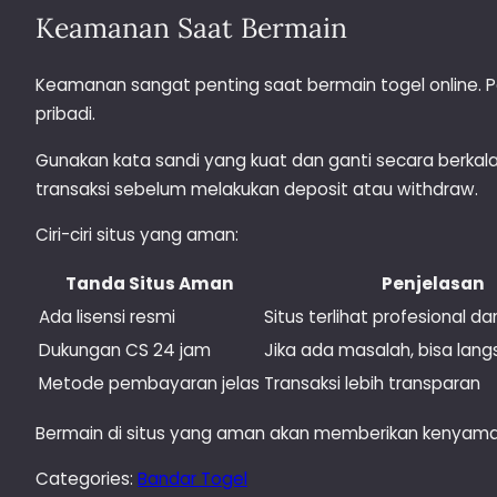
Keamanan Saat Bermain
Keamanan sangat penting saat bermain togel online. Pem
pribadi.
Gunakan kata sandi yang kuat dan ganti secara berka
transaksi sebelum melakukan deposit atau withdraw.
Ciri-ciri situs yang aman:
Tanda Situs Aman
Penjelasan
Ada lisensi resmi
Situs terlihat profesional d
Dukungan CS 24 jam
Jika ada masalah, bisa lan
Metode pembayaran jelas
Transaksi lebih transparan
Bermain di situs yang aman akan memberikan kenyamana
Categories:
Bandar Togel