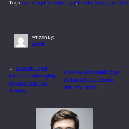
Tags:
agen togel
, 
bandar togel
, 
Bandar Togel Terbaik T
Written By:
admin
←
Pasaran Togel
Data Keluaran Hasil Togel
Internasional Lengkap:
Terbaru: Update Angka
Panduan dan Tips
dan Info Terkini
→
Terbaru