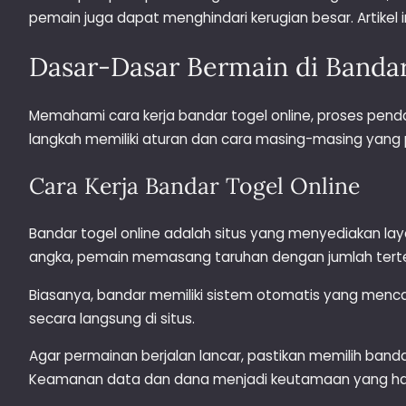
pemain juga dapat menghindari kerugian besar. Artike
Dasar-Dasar Bermain di Bandar
Memahami cara kerja bandar togel online, proses pen
langkah memiliki aturan dan cara masing-masing yang 
Cara Kerja Bandar Togel Online
Bandar togel online adalah situs yang menyediakan la
angka, pemain memasang taruhan dengan jumlah tert
Biasanya, bandar memiliki sistem otomatis yang menca
secara langsung di situs.
Agar permainan berjalan lancar, pastikan memilih banda
Keamanan data dan dana menjadi keutamaan yang haru