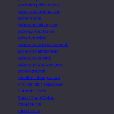
platform poker online
poker dealer langsung
poker online
pokerdealerlangsung
pokerjackpotbesar
pokerliveonline
pokeronlinedepositrendah
pokeronlineindonesia
pokeronlineresmi
pokeronlineterpercaya
pokeruangasli
prediksi sabung ayam
Provider Slot Terpopuler
Putaran Gratis
Result Togel Online
roulette live
roulettelive