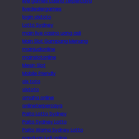
live games casino terpercaya
livedealergames
login olxtoto
Lotto Sydney
main live casino uang asli
Main Slot Gampang Menang
mainjudionline
mainslotonline
Mesin Slot
Mobile Friendly
olx toto
olxtoto
omaha online
onlineterpercaya
Paito Lotto Sydney
Paito Sydney Lotto
Paito Warna Sydney Lotto
panduan judi online