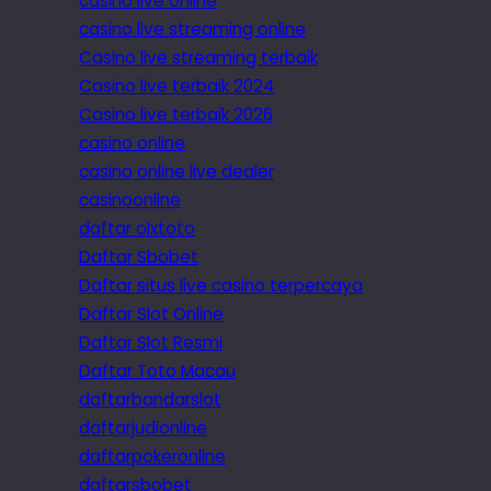
casino live online
casino live streaming online
Casino live streaming terbaik
Casino live terbaik 2024
Casino live terbaik 2026
casino online
casino online live dealer
casinoonline
daftar olxtoto
Daftar Sbobet
Daftar situs live casino terpercaya
Daftar Slot Online
Daftar Slot Resmi
Daftar Toto Macau
daftarbandarslot
daftarjudionline
daftarpokeronline
daftarsbobet