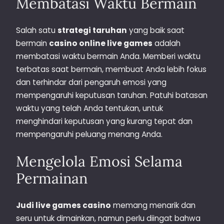
Membatasi Waktu Bermain
Salah satu
strategi taruhan
yang baik saat
bermain
casino online live games
adalah
membatasi waktu bermain Anda. Memberi waktu
terbatas saat bermain, membuat Anda lebih fokus
dan terhindar dari pengaruh emosi yang
mempengaruhi keputusan taruhan. Patuhi batasan
waktu yang telah Anda tentukan, untuk
menghindari keputusan yang kurang tepat dan
mempengaruhi peluang menang Anda.
Mengelola Emosi Selama
Permainan
Judi live games casino
memang menarik dan
seru untuk dimainkan, namun perlu diingat bahwa