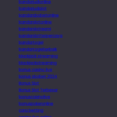
bandarjudionline
bandarjudislot
bandarsbobetonline
bandarslotonline
bandarslotresmi
bandarslotterpercaya
bandartogel
bandartogelterbaik
blackjack streaming
blackjackstreaming
bonus casino live
bonus sbobet 2024
Bonus Slot
Bonus Slot Terbesar
bonuscasinolive
bonuspokeronline
cara betting