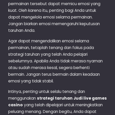
permainan tersebut dapat memicu emosi yang
kuat. Oleh karena itu, penting bagi Anda untuk
dapat mengelola emosi selama permainan.
Jangan biarkan emosi memengaruhi keputusan
taruhan Anda.
Agar dapat mengendalikan emosi selama
permainan, tetaplah tenang dan fokus pada
strategi taruhan yang telah Anda pelajari
sebelumnya. Apabila Anda tidak merasa nyaman
atau sudah merasa kesal, segera berhenti
bermain. Jangan terus bermain dalam keadaan
emosi yang tidak stabil.
Intinya, penting untuk selalu tenang dan
menggunakan
strategi taruhan Judi live games
casino
yang telah dipelajari untuk meningkatkan
peluang menang. Dengan begitu, Anda dapat