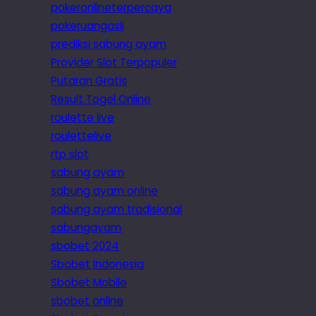
pokeronlineterpercaya
pokeruangasli
prediksi sabung ayam
Provider Slot Terpopuler
Putaran Gratis
Result Togel Online
roulette live
roulettelive
rtp slot
sabung ayam
sabung ayam online
sabung ayam tradisional
sabungayam
sbobet 2024
Sbobet Indonesia
Sbobet Mobile
sbobet online