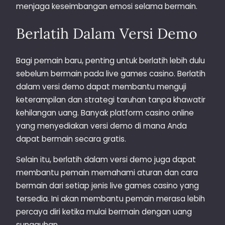
menjaga keseimbangan emosi selama bermain.
Berlatih Dalam Versi Demo
Bagi pemain baru, penting untuk berlatih lebih dulu
sebelum bermain pada live games casino. Berlatih
dalam versi demo dapat membantu menguji
keterampilan dan strategi taruhan tanpa khawatir
kehilangan uang. Banyak platform casino online
yang menyediakan versi demo di mana Anda
dapat bermain secara gratis.
Selain itu, berlatih dalam versi demo juga dapat
membantu pemain memahami aturan dan cara
bermain dari setiap jenis live games casino yang
tersedia. Ini akan membantu pemain merasa lebih
percaya diri ketika mulai bermain dengan uang
sungguhan.