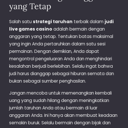
yang Tetap
Salah satu
strategi taruhan
terbaik dalam
judi
live games casino
adalah bermain dengan
anggaran yang tetap. Tentukan batas maksimal
yang ingin Anda pertaruhkan dalam satu sesi
permainan. Dengan demikian, Anda dapat
mengontrol pengeluaran Anda dan menghindari
kesalahan berjudi berlebihan. Selalu ingat bahwa
judi harus dianggap sebagai hiburan semata dan
bukan sebagai sumber penghasilan.
Jangan mencoba untuk memenangkan kembali
uang yang sudah hilang dengan meningkatkan
jumlah taruhan Anda atau bermain di luar
anggaran Anda. Ini hanya akan membuat keadaan
semakin buruk. Selalu bermain dengan bijak dan