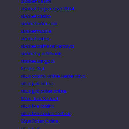
Sbobet Resmi
sbobet terpercaya 2024
sbobetcasino
sbobetindonesia
sbobetmobile
sbobetonline
sbobetonlineterpercaya
sbobetsportsbook
sbobetuangasli
Simbol Slot
situs casino online terpercaya
situs judi online
situs judi poker online
Situs Judi Sbobet
situs live casino
situs live casino terbaik
Situs Poker Online
situs slot