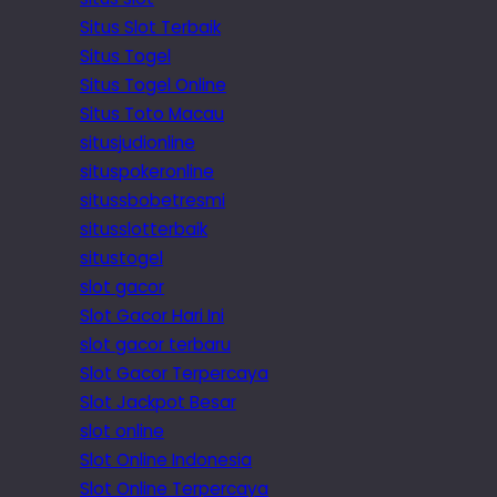
Situs Slot Terbaik
Situs Togel
Situs Togel Online
Situs Toto Macau
situsjudionline
situspokeronline
situssbobetresmi
situsslotterbaik
situstogel
slot gacor
Slot Gacor Hari Ini
slot gacor terbaru
Slot Gacor Terpercaya
Slot Jackpot Besar
slot online
Slot Online Indonesia
Slot Online Terpercaya