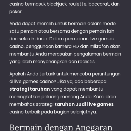
casino termasuk blackjack, roulette, baccarat, dan
poker.
Anda dapat memilih untuk bermain dalam mode
satu pemain atau bersama dengan pemain lain
dari seluruh dunia. Dalam permainan live games
casino, penggunaan kamera HD dan mikrofon akan
membantu Anda merasakan pengalaman bermain
yang lebih menyenangkan dan realistis.
Apakah Anda tertarik untuk mencoba peruntungan
di live games casino? Jika ya, ada beberapa
strategi taruhan
yang dapat membantu
meningkatkan peluang menang Anda. Kami akan
membahas strategi
taruhan Judi live games
casino terbaik pada bagian selanjutnya.
Bermain dengan Anggaran