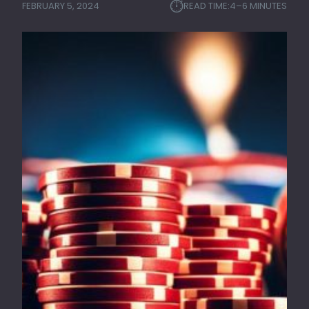
⏱︎
FEBRUARY 5, 2024
READ TIME:
4–6 MINUTES