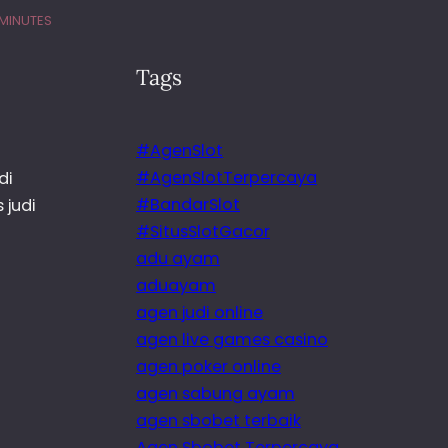
MINUTES
Tags
#AgenSlot
#AgenSlotTerpercaya
di
#BandarSlot
 judi
#SitusSlotGacor
adu ayam
aduayam
agen judi online
agen live games casino
agen poker online
agen sabung ayam
agen sbobet terbaik
Agen Sbobet Terpercaya