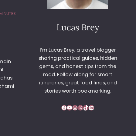
MINUTES
Lucas Brey
I’m Lucas Brey, a travel blogger
sharing practical guides, hidden
emain
gems, and honest tips from the
al
road. Follow along for smart
bahas
itineraries, great food finds, and
mahami
stories worth bookmarking.
Facebook
YouTube
Instagram
X
TikTok
LinkedIn