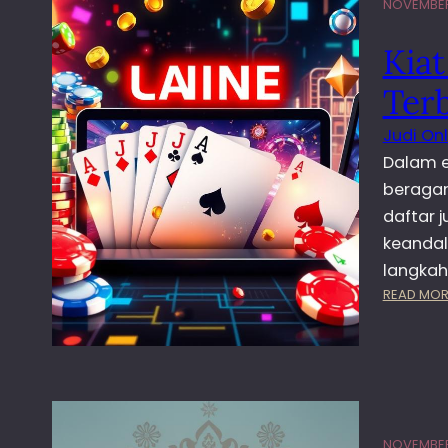
NOVEMBER
Kiat
Ter
Judi Onl
Dalam er
beragam
daftar 
keandal
langkah
READ MOR
NOVEMBER