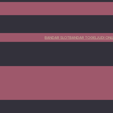
BANDAR SLOT
BANDAR TOGEL
JUDI ONL