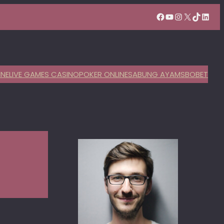
Facebook
YouTube
Instagram
X
TikTok
Linke
INE
LIVE GAMES CASINO
POKER ONLINE
SABUNG AYAM
SBOBET