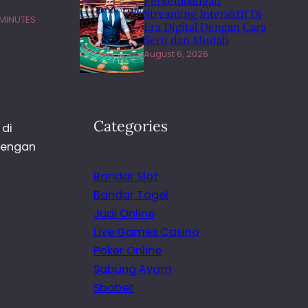
Perkembangan
Streaming Interaktif Di
MINUTES
Era Digital Dengan Cara
Seru dan Mudah
August 6, 2026
Categories
 di
Dengan
Bandar Slot
Bandar Togel
Judi Online
Live Games Casino
Poker Online
Sabung Ayam
Sbobet