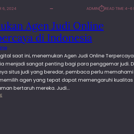
N
O
⏱︎
 6, 2024
ADMIN
READ TIME:
4–6 
A
R
N
M
ukan Agen Judi Online
G
J
T
U
ercaya di Indonesia
E
D
R
I
ine
B
O
igital saat ini, menemukan Agen Judi Online Terpercaya
U
N
K
L
ia menjadi sangat penting bagi para penggemar judi. 
T
I
ya situs judi yang beredar, pembaca perlu memahami
I
N
emilih agen yang tepat dapat memengaruhi kualitas
E
man bertaruh mereka. Judi…
L
E
:
E
N
T
G
E
K
M
A
U
P
K