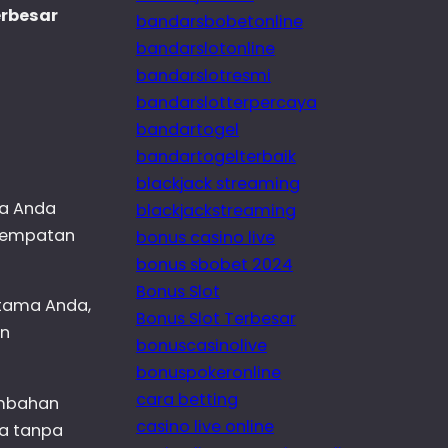
erbesar
bandarsbobetonline
bandarslotonline
bandarslotresmi
bandarslotterpercaya
bandartogel
bandartogelterbaik
blackjack streaming
sa Anda
blackjackstreaming
esempatan
bonus casino live
bonus sbobet 2024
Bonus Slot
rtama Anda,
Bonus Slot Terbesar
an
bonuscasinolive
bonuspokeronline
cara betting
ambahan
casino live online
a tanpa