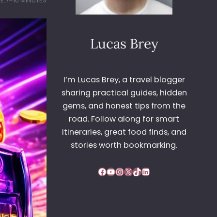
E:
7–10 MINUTES
Lucas Brey
I’m Lucas Brey, a travel blogger
sharing practical guides, hidden
gems, and honest tips from the
road. Follow along for smart
itineraries, great food finds, and
stories worth bookmarking.
Facebook
YouTube
Instagram
X
TikTok
LinkedIn