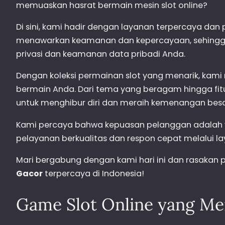
memuaskan hasrat bermain mesin slot online?
Di sini, kami hadir dengan layanan terpercaya d
menawarkan keamanan dan kepercayaan, sehingga
privasi dan keamanan data pribadi Anda.
Dengan koleksi permainan slot yang menarik, kami 
bermain Anda. Dari tema yang beragam hingga fi
untuk menghibur diri dan meraih kemenangan besa
Kami percaya bahwa kepuasan pelanggan adalah ya
pelayanan berkualitas dan respon cepat melalui l
Mari bergabung dengan kami hari ini dan rasakan 
Gacor
terpercaya di Indonesia!
Game Slot Online yang M