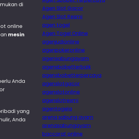
emukan di
Agen Slot Gacor
Agen Slot Resmi
agen togel
ot online
Agen Togel Online
gan
mesin
agenjudionline
agenpokeronline
agensabungayam
agensbobetterbaik
agensbobetterpercaya
perlu Anda
agenslotgacor
or
agenslotonline
agenslotresmi
agentogela
ribadi yang
arena sabung ayam
mulir, Anda
arenasabungayam
baccarat online