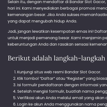
Selain itu, dengan mendaftar di Bandar Slot Ga
hari ini. Kami menyediakan berbagai promosi me
kemenangan besar. Jika Anda sukses memanfaatka
yang dapat mengubah hidup Anda.
Jadi, jangan lewatkan kesempatan emas ini! Daftar
untuk menjadi pemenang besar. Kami menjamin pen
keberuntungan Anda dan rasakan sensasi kemena
Berikut adalah langkah-langkah
Kunjungi situs web resmi Bandar Slot Gacor.
Klik tombol “Daftar” atau “Register” yang bia
Isi formulir pendaftaran dengan informasi yan
Setelah mengisi formulir, buatlah nama pengg
Verifikasi akun Anda melalui email yang akan 
Login ke akun Anda menggunakan nama pengg