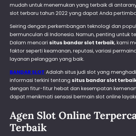
mudah untuk menemukan yang terbaik di antaranya.
slot terbaru tahun 2022 yang dapat Anda pertimb
Seiring dengan perkembangan teknologi dan popular
bermunculan di Indonesia. Namun, penting untuk te
Dalam mencari
situs bandar slot terbaik
, kami 
faktor seperti keamanan, reputasi, variasi permai
layanan pelanggan yang baik.
BANDAR SLOT
Adalah situs judi slot yang mengha
informasi terkini tentang
situs bandar slot terbai
dengan fitur-fitur hebat dan kesempatan kemenang
dapat menikmati sensasi bermain slot online layak
Agen Slot Online Terper
Terbaik