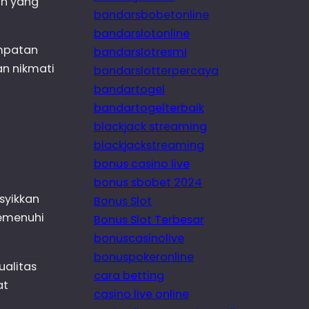
in yang
bandarsbobetonline
bandarslotonline
mpatan
bandarslotresmi
an nikmati
bandarslotterpercaya
bandartogel
bandartogelterbaik
blackjack streaming
blackjackstreaming
bonus casino live
bonus sbobet 2024
syikkan
Bonus Slot
emenuhi
Bonus Slot Terbesar
bonuscasinolive
bonuspokeronline
ualitas
cara betting
at
casino live online