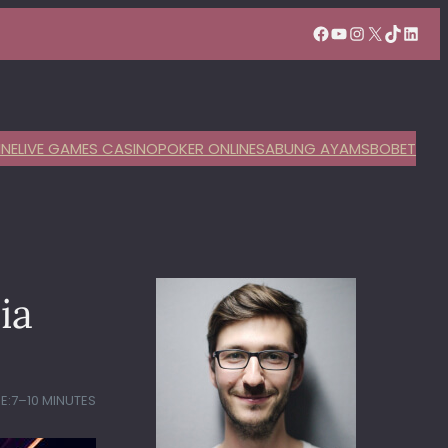
Facebook
YouTube
Instagram
X
TikTok
Linke
INE
LIVE GAMES CASINO
POKER ONLINE
SABUNG AYAM
SBOBET
ia
E:
7–10 MINUTES