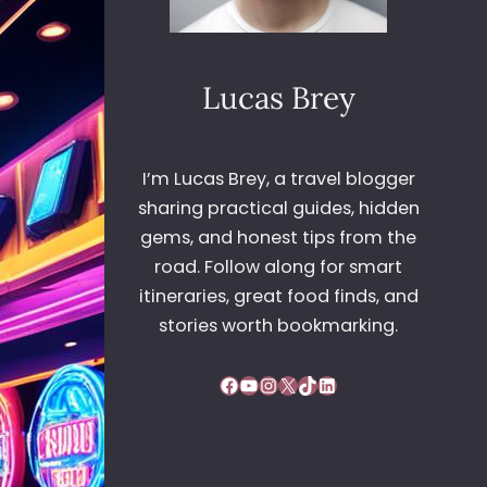
Lucas Brey
I’m Lucas Brey, a travel blogger
sharing practical guides, hidden
gems, and honest tips from the
road. Follow along for smart
itineraries, great food finds, and
stories worth bookmarking.
Facebook
YouTube
Instagram
X
TikTok
LinkedIn