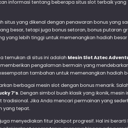
kan informasi tentang beberapa situs slot terbaik yang
h situs yang dikenal dengan penawaran bonus yang s
g besar, tetapi juga bonus setoran, bonus putaran gra
ang yang lebih tinggi untuk memenangkan hadiah besar
 temukan di situs ini adalah
Mesin Slot Aztec Advent
ni memberikan pengalaman bermain yang mendebarkan. 
ki kesempatan tambahan untuk memenangkan hadiah be
kan berbagai mesin slot dengan bonus menarik. Salah
ucky 7’s
. Dengan simbol buah klasik yang ikonik, mesin i
t tradisional. Jika Anda mencari permainan yang sede
 yang tepat.
i juga menyediakan fitur jackpot progresif. Hal ini berart