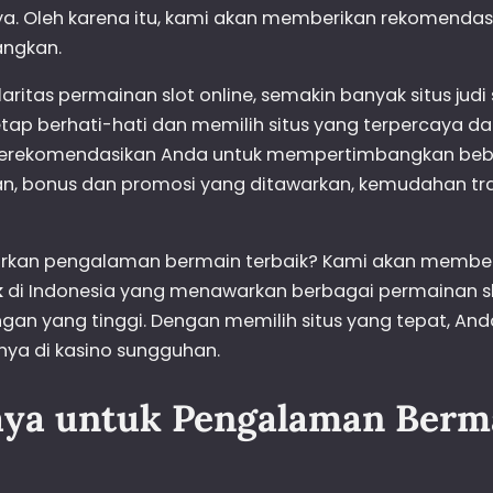
 Oleh karena itu, kami akan memberikan rekomendasi s
angkan.
itas permainan slot online, semakin banyak situs judi 
tap berhati-hati dan memilih situs yang terpercaya dan
merekomendasikan Anda untuk mempertimbangkan be
nan, bonus dan promosi yang ditawarkan, kemudahan tra
dirkan pengalaman bermain terbaik? Kami akan membe
k
di Indonesia yang menawarkan berbagai permainan s
an yang tinggi. Dengan memilih situs yang tepat, An
nya di kasino sungguhan.
caya untuk Pengalaman Berm