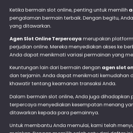
Ketika bermain slot online, penting untuk memilih
a
pengalaman bermain terbaik. Dengan begitu, Anda
yang ditawarkan.
Agen Slot Online Terpercaya
merupakan platform y
perjudian online. Mereka menyediakan akses ke ber
Anda dapat menikmati variasi permainan yang men
Keuntungan lain dari bermain dengan
agen slot o
dan terjamin. Anda dapat menikmati kemudahan d
khawatir tentang keamanan transaksi Anda.
Dalam bermain slot online, Anda juga dihadapkan
terpercaya menyediakan kesempatan menang yang
ditawarkan kepada para pemainnya.
Untuk membantu Anda memulai, kami telah meny