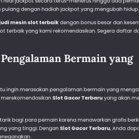
nilai jackpot secara terus-menerus hingga ada pema
 pulang dengan hadiah jackpot yang mengubah hidup.
judi mesin slot terbaik
dengan bonus besar dan kese
lot terbaik yang kami rekomendasikan. Segera daftar d
k Pengalaman Bermain yang
entu ingin merasakan pengalaman bermain yang menga
mi merekomendasikan
Slot Gacor Terbaru
yang akan m
tarik bagi para pemain karena menawarkan grafis berk
ang yang tinggi. Dengan
Slot Gacor Terbaru
, Anda dap
enegangkan.