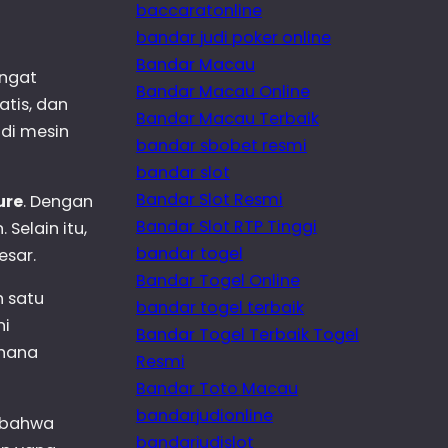
baccaratonline
bandar judi poker online
Bandar Macau
angat
Bandar Macau Online
tis, dan
Bandar Macau Terbaik
 di mesin
bandar sbobet resmi
bandar slot
Bandar Slot Resmi
ure
. Dengan
Bandar Slot RTP Tinggi
Selain itu,
bandar togel
sar.
Bandar Togel Online
 satu
bandar togel terbaik
ni
Bandar Togel Terbaik Togel
rhana
Resmi
Bandar Toto Macau
bandarjudionline
i bahwa
bandarjudislot