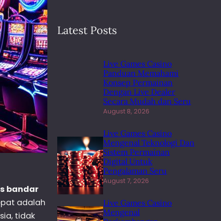
Latest Posts
Live Games Casino
Panduan Memahami
Konsep Permainan
Dengan Live Dealer
Secara Mudah dan Seru
August 8, 2026
Live Games Casino
Mengenal Teknologi Dan
Sistem Permainan
Digital Untuk
Pengalaman Seru
August 7, 2026
us bandar
epat adalah
Live Games Casino
Mengenal
ia, tidak