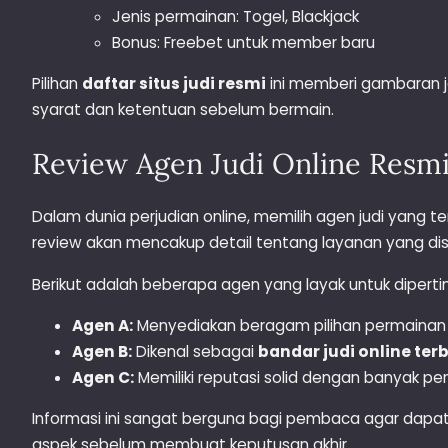
Jenis permainan: Togel, Blackjack
Bonus: Freebet untuk member baru
Pilihan
daftar situs judi resmi
ini memberi gambaran j
syarat dan ketentuan sebelum bermain.
Review Agen Judi Online Resm
Dalam dunia perjudian online, memilih agen judi yang 
review akan mencakup detail tentang layanan yang di
Berikut adalah beberapa agen yang layak untuk dipert
Agen A:
Menyediakan beragam pilihan permainan 
Agen B:
Dikenal sebagai
bandar judi online ter
Agen C:
Memiliki reputasi solid dengan banyak p
Informasi ini sangat berguna bagi pembaca agar dapa
aspek sebelum membuat keputusan akhir.