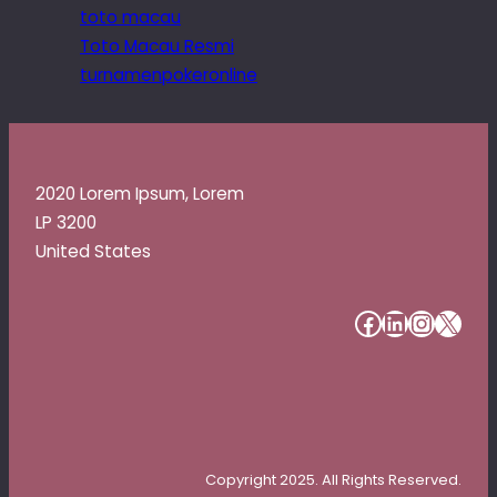
toto macau
Toto Macau Resmi
turnamenpokeronline
2020 Lorem Ipsum, Lorem
LP 3200
United States
#
#
#
#
Copyright 2025. All Rights Reserved.