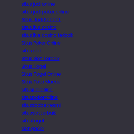
situs judi online
situs judi poker online
Situs Judi Sbobet
situs live casino
situs live casino terbaik
Situs Poker Online
situs slot
Situs Slot Terbaik
Situs Togel
Situs Togel Online
Situs Toto Macau
situsjudionline
situspokeronline
situssbobetresmi
situsslotterbaik
situstogel
slot gacor