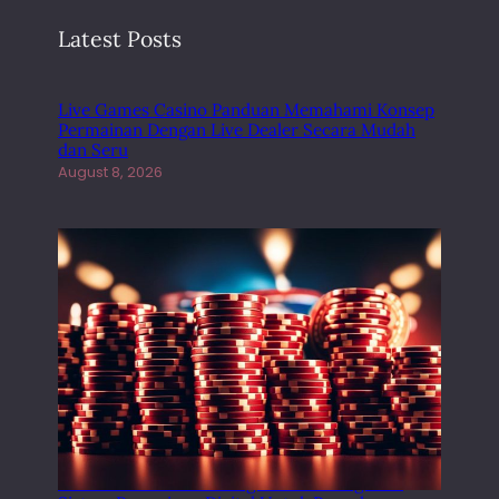
Latest Posts
Live Games Casino Panduan Memahami Konsep
Permainan Dengan Live Dealer Secara Mudah
dan Seru
August 8, 2026
Live Games Casino Mengenal Teknologi Dan