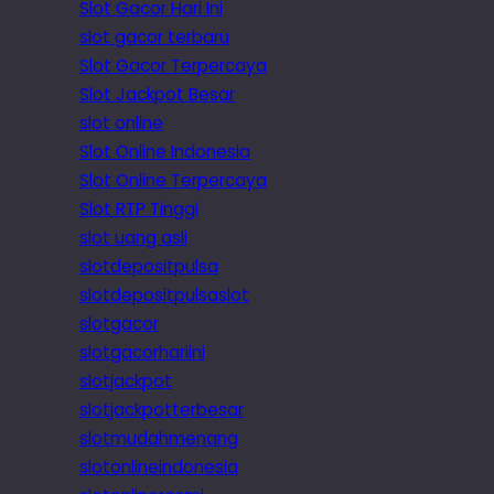
Slot Gacor Hari Ini
slot gacor terbaru
Slot Gacor Terpercaya
Slot Jackpot Besar
slot online
Slot Online Indonesia
Slot Online Terpercaya
Slot RTP Tinggi
slot uang asli
slotdepositpulsa
slotdepositpulsaslot
slotgacor
slotgacorhariini
slotjackpot
slotjackpotterbesar
slotmudahmenang
slotonlineindonesia