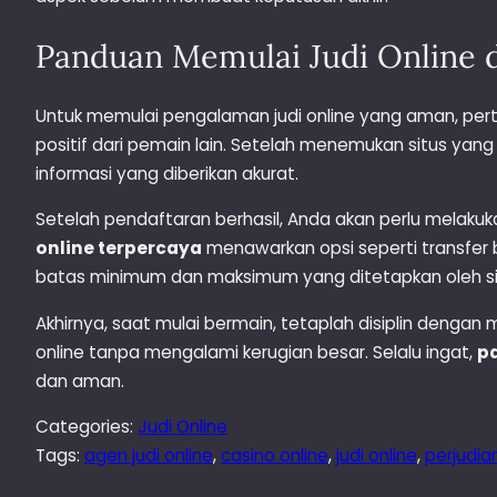
Panduan Memulai Judi Online
Untuk memulai pengalaman judi online yang aman, per
positif dari pemain lain. Setelah menemukan situs yan
informasi yang diberikan akurat.
Setelah pendaftaran berhasil, Anda akan perlu melak
online terpercaya
menawarkan opsi seperti transfer 
batas minimum dan maksimum yang ditetapkan oleh si
Akhirnya, saat mulai bermain, tetaplah disiplin denga
online tanpa mengalami kerugian besar. Selalu ingat,
pa
dan aman.
Categories:
Judi Online
Tags:
agen judi online
, 
casino online
, 
judi online
, 
perjudia