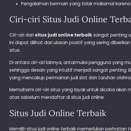
Pengalaman bermain yang tidak maksimal karena 
Ciri-ciri Situs Judi Online Terb
Ciri-ciri dari
situs judi online terbaik
sangat penting u
Ini dapat dilihat dari ulasan positif yang sering diber
situs.
Di antara ciri-ciri lainnya, antarmuka pengguna yang m
sehingga desain yang intuitif menjadi sangat penting.
yang mencakup permainan judi slot dan taruhan olahr
Memahami ciri-ciri situs yang layak untuk dicoba ak
atas sebelum mendaftar di situs judi online.
Situs Judi Online Terbaik
Memilih situs judi online terbaik memerlukan perhatia