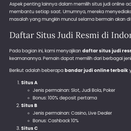
Aspek penting lainnya dalam memilih situs judi online a
membantu setiap saat. Umumnya, mereka menyediakan b
masalah yang mungkin muncul selama bermain akan dit
Daftar Situs Judi Resmi di Indo
Pada bagian ini, kami menyajikan
daftar situs judi re
keamanannya. Pemain dapat memilih dari berbagai jen
Berikut adalah beberapa
bandar judi online terbaik
y
Situs A
Jenis permainan: Slot, Judi Bola, Poker
Bonus: 100% deposit pertama
Situs B
Jenis permainan: Casino, Live Dealer
Bonus: Cashback 10%
Situs C