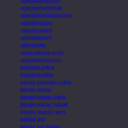
agensabungayam
agensbobetterbaik
agensbobetterpercaya
agenslotgacor
agenslotonline
agenslotresmi
agentogela
arena sabung ayam
arenasabungayam
baccarat online
baccaratonline
bandar judi poker online
Bandar Macau
Bandar Macau Online
Bandar Macau Terbaik
bandar sbobet resmi
bandar slot
Bandar Slot Resmi