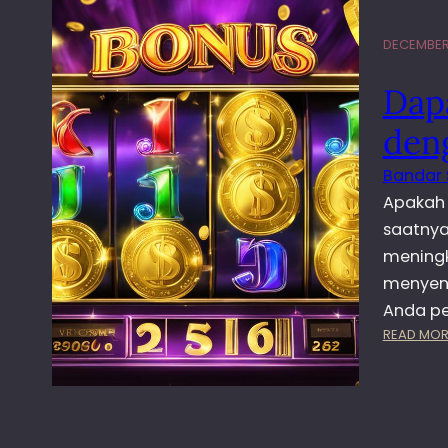
DECEMBER
Dap
den
Bandar 
Apakah 
saatnya
meningk
menyena
Anda pe
READ MOR