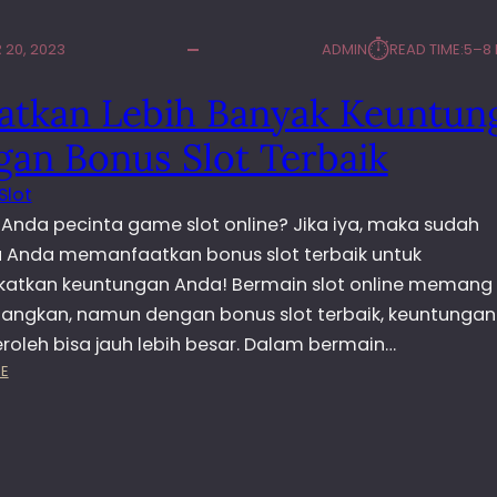
⏱︎
 20, 2023
ADMIN
READ TIME:
5–8 
atkan Lebih Banyak Keuntun
gan Bonus Slot Terbaik
Slot
Anda pecinta game slot online? Jika iya, maka sudah
 Anda memanfaatkan bonus slot terbaik untuk
atkan keuntungan Anda! Bermain slot online memang
ngkan, namun dengan bonus slot terbaik, keuntungan
roleh bisa jauh lebih besar. Dalam bermain…
:
E
D
A
P
A
T