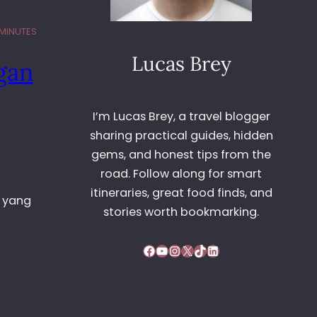
MINUTES
Lucas Brey
gan
I’m Lucas Brey, a travel blogger
sharing practical guides, hidden
gems, and honest tips from the
road. Follow along for smart
itineraries, great food finds, and
 yang
stories worth bookmarking.
Facebook
YouTube
Instagram
X
TikTok
LinkedIn