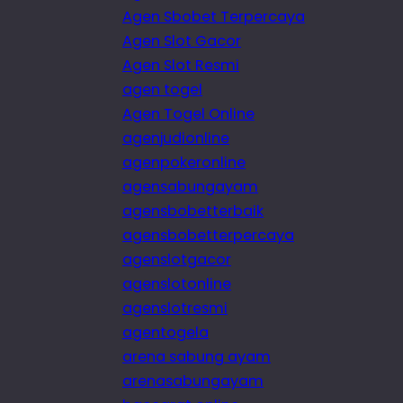
Agen Sbobet Terpercaya
Agen Slot Gacor
Agen Slot Resmi
agen togel
Agen Togel Online
agenjudionline
agenpokeronline
agensabungayam
agensbobetterbaik
agensbobetterpercaya
agenslotgacor
agenslotonline
agenslotresmi
agentogela
arena sabung ayam
arenasabungayam