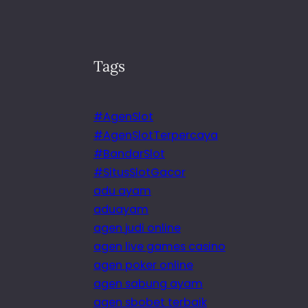
Tags
#AgenSlot
#AgenSlotTerpercaya
#BandarSlot
#SitusSlotGacor
adu ayam
aduayam
agen judi online
agen live games casino
agen poker online
agen sabung ayam
agen sbobet terbaik