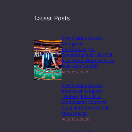
Latest Posts
Live Games Casino
Mengenal
Perkembangan
Streaming Interaktif Di
Era Digital Dengan Cara
Seru dan Mudah
August 6, 2026
Live Games Casino
Informasi Lengkap
Tentang Fitur Dan
Mekanisme Platform
yang Seru dan Mudah
Dimengerti
August 5, 2026