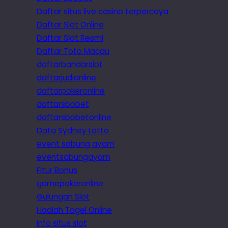
Daftar situs live casino terpercaya
Daftar Slot Online
Daftar Slot Resmi
Daftar Toto Macau
daftarbandarslot
daftarjudionline
daftarpokeronline
daftarsbobet
daftarsbobetonline
Data Sydney Lotto
event sabung ayam
eventsabungayam
Fitur Bonus
gamepokeronline
Gulungan Slot
Hadiah Togel Online
info situs slot