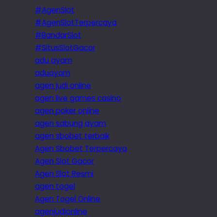
#AgenSlot
#AgenSlotTerpercaya
#BandarSlot
#SitusSlotGacor
adu ayam
aduayam
agen judi online
agen live games casino
agen poker online
agen sabung ayam
agen sbobet terbaik
Agen Sbobet Terpercaya
Agen Slot Gacor
Agen Slot Resmi
agen togel
Agen Togel Online
agenjudionline