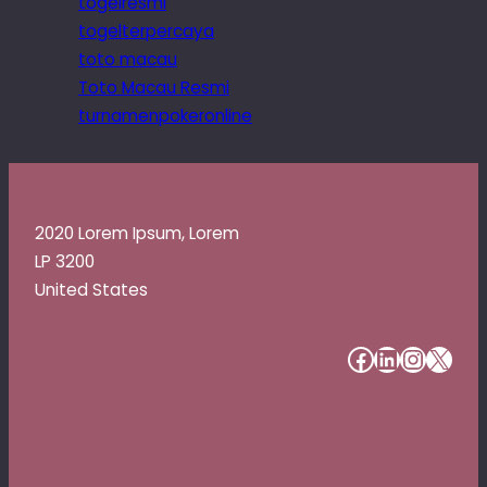
togelresmi
togelterpercaya
toto macau
Toto Macau Resmi
turnamenpokeronline
2020 Lorem Ipsum, Lorem
LP 3200
United States
#
#
#
#