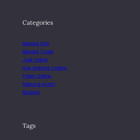
Categories
Bandar Slot
Bandar Togel
Judi Online
Live Games Casino
Poker Online
Sabung Ayam
Sbobet
Tags