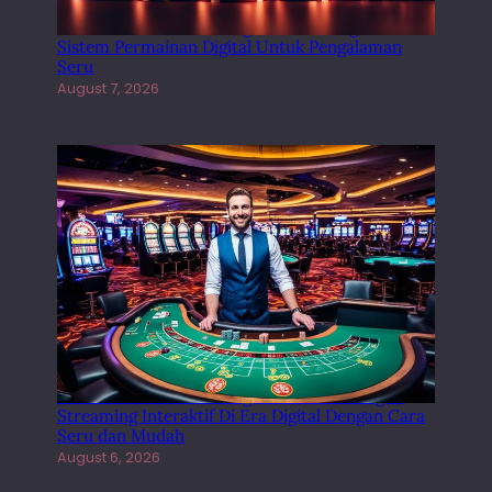
Live Games Casino Mengenal Teknologi Dan
Sistem Permainan Digital Untuk Pengalaman
Seru
August 7, 2026
Live Games Casino Mengenal Perkembangan
Streaming Interaktif Di Era Digital Dengan Cara
Seru dan Mudah
August 6, 2026