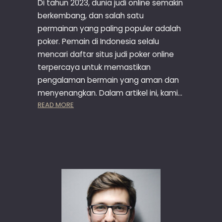
Di tahun 2023, dunia judi online semakin
berkembang, dan salah satu
permainan yang paling populer adalah
poker. Pemain di Indonesia selalu
mencari daftar situs judi poker online
terpercaya untuk memastikan
pengalaman bermain yang aman dan
menyenangkan. Dalam artikel ini, kami…
:
READ MORE
D
A
F
T
A
R
S
I
T
U