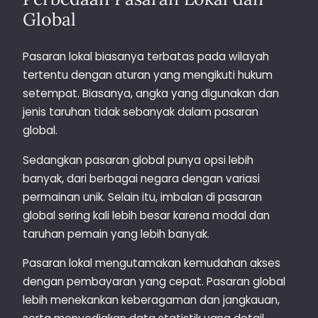
Global
Pasaran lokal biasanya terbatas pada wilayah
tertentu dengan aturan yang mengikuti hukum
setempat. Biasanya, angka yang digunakan dan
jenis taruhan tidak sebanyak dalam pasaran
global.
Sedangkan pasaran global punya opsi lebih
banyak, dari berbagai negara dengan variasi
permainan unik. Selain itu, imbalan di pasaran
global sering kali lebih besar karena modal dan
taruhan pemain yang lebih banyak.
Pasaran lokal mengutamakan kemudahan akses
dengan pembayaran yang cepat. Pasaran global
lebih menekankan keberagaman dan jangkauan,