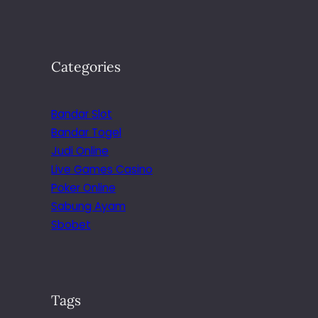
Categories
Bandar Slot
Bandar Togel
Judi Online
Live Games Casino
Poker Online
Sabung Ayam
Sbobet
Tags