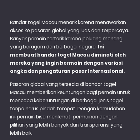
Bandar togel Macau menarik karena menawarkan
akses ke pasaran global yang luas dan terpercaya.
Banyak pemain tertarik karena peluang menang
yang beragam dari berbagai negara.
Ini
membuat bandar togel Macau diminati oleh
mereka yang ingin bermain dengan variasi
angka dan pengaturan pasar internasional.
Pasaran global yang tersedia di bandar togel
Macau memberikan keuntungan bagi pemain untuk
mencoba keberuntungan di berbagai jenis togel
tanpa harus pindah tempat. Dengan kemudahan
ini, pemain bisa menikmati permainan dengan
pilihan yang lebih banyak dan transparansi yang
lebih baik.