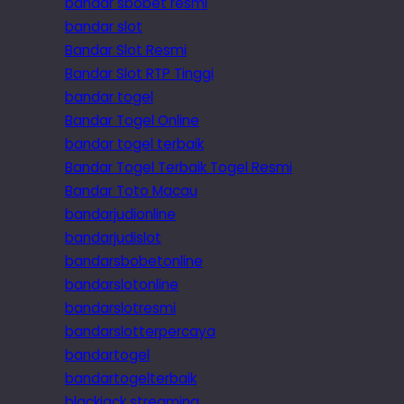
bandar sbobet resmi
bandar slot
Bandar Slot Resmi
Bandar Slot RTP Tinggi
bandar togel
Bandar Togel Online
bandar togel terbaik
Bandar Togel Terbaik Togel Resmi
Bandar Toto Macau
bandarjudionline
bandarjudislot
bandarsbobetonline
bandarslotonline
bandarslotresmi
bandarslotterpercaya
bandartogel
bandartogelterbaik
blackjack streaming