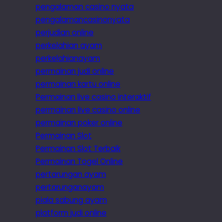
pengalaman casino nyata
pengalamancasinonyata
perjudian online
perkelahian ayam
perkelahianayam
permainan judi online
permainan kartu online
Permainan live casino interaktif
permainan live casino online
permainan poker online
Permainan Slot
Permainan Slot Terbaik
Permainan Togel Online
pertarungan ayam
pertarunganayam
piala sabung ayam
platform judi online