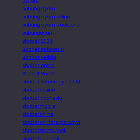
rtp slot
sabung ayam
sabung ayam online
sabung ayam tradisional
sabungayam
sbobet 2024
Sbobet Indonesia
Sbobet Mobile
sbobet online
Sbobet Resmi
sbobet terpercaya 2024
sbobetcasino
sbobetindonesia
sbobetmobile
sbobetonline
sbobetonlineterpercaya
sbobetsportsbook
sbobetuangasli