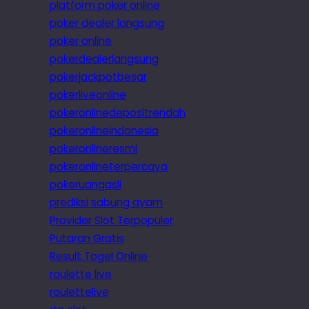
platform poker online
poker dealer langsung
poker online
pokerdealerlangsung
pokerjackpotbesar
pokerliveonline
pokeronlinedepositrendah
pokeronlineindonesia
pokeronlineresmi
pokeronlineterpercaya
pokeruangasli
prediksi sabung ayam
Provider Slot Terpopuler
Putaran Gratis
Result Togel Online
roulette live
roulettelive