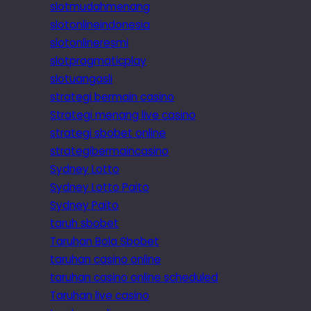
slotmudahmenang
slotonlineindonesia
slotonlineresmi
slotpragmaticplay
slotuangasli
strategi bermain casino
Strategi menang live casino
strategi sbobet online
strategibermaincasino
Sydney Lotto
Sydney Lotto Paito
Sydney Paito
taruh sbobet
Taruhan Bola Sbobet
taruhan casino online
taruhan casino online scheduled
Taruhan live casino