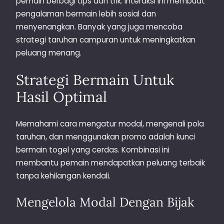
pemain berbagi tips dan trik. Interaksi ini membuat
pengalaman bermain lebih sosial dan
menyenangkan. Banyak yang juga mencoba
strategi taruhan campuran untuk meningkatkan
peluang menang.
Strategi Bermain Untuk
Hasil Optimal
Memahami cara mengatur modal, mengenali pola
taruhan, dan menggunakan promo adalah kunci
bermain togel yang cerdas. Kombinasi ini
membantu pemain mendapatkan peluang terbaik
tanpa kehilangan kendali.
Mengelola Modal Dengan Bijak