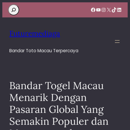
Search
Facebook
YouTube
Instagram
X
TikTok
Linke
Futuremediaga
Bandar Toto Macau Terpercaya
Bandar Togel Macau
Menarik Dengan
Pasaran Global Yang
Semakin Populer dan