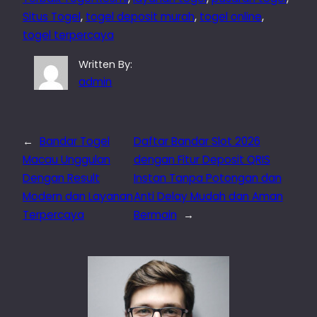
Situs Togel
, 
togel deposit murah
, 
togel online
, 
togel terpercaya
Written By:
admin
←
Bandar Togel
Daftar Bandar Slot 2026
Macau Unggulan
dengan Fitur Deposit QRIS
Dengan Result
Instan Tanpa Potongan dan
Modern dan Layanan
Anti Delay Mudah dan Aman
Terpercaya
Bermain
→