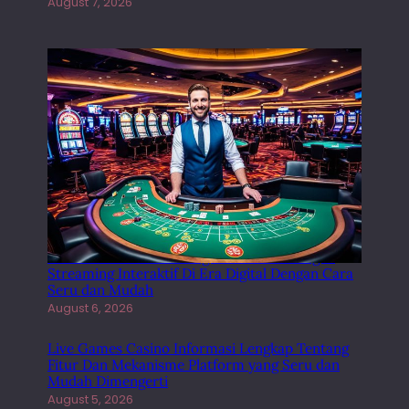
August 7, 2026
Live Games Casino Mengenal Perkembangan
Streaming Interaktif Di Era Digital Dengan Cara
Seru dan Mudah
August 6, 2026
Live Games Casino Informasi Lengkap Tentang
Fitur Dan Mekanisme Platform yang Seru dan
Mudah Dimengerti
August 5, 2026