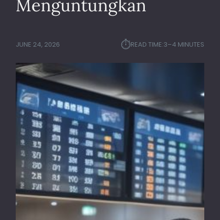
Menguntungkan
⏱︎
JUNE 24, 2026
READ TIME:
3–4 MINUTES