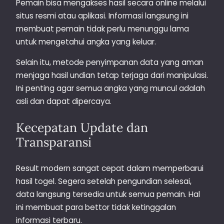
Pemain bisa mengakses hasil secara online melalui
situs resmi atau aplikasi. Informasi langsung ini
membuat pemain tidak perlu menunggu lama
untuk mengetahui angka yang keluar.
Selain itu, metode penyimpanan data yang aman
menjaga hasil undian tetap terjaga dari manipulasi.
Ini penting agar semua angka yang muncul adalah
asli dan dapat dipercaya.
Kecepatan Update dan
Transparansi
Result modern sangat cepat dalam memperbarui
hasil togel. Segera setelah pengundian selesai,
data langsung tersedia untuk semua pemain. Hal
ini membuat para bettor tidak ketinggalan
informasi terbaru.