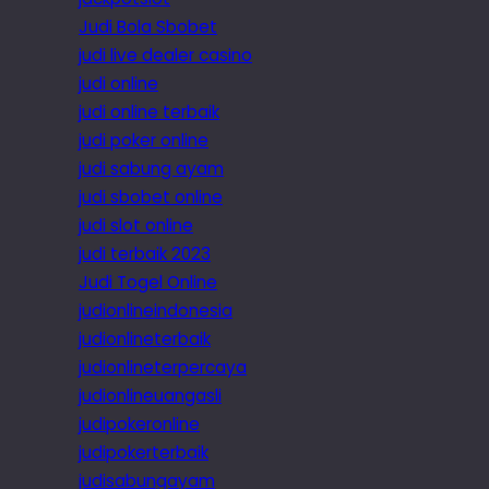
Judi Bola Sbobet
judi live dealer casino
judi online
judi online terbaik
judi poker online
judi sabung ayam
judi sbobet online
judi slot online
judi terbaik 2023
Judi Togel Online
judionlineindonesia
judionlineterbaik
judionlineterpercaya
judionlineuangasli
judipokeronline
judipokerterbaik
judisabungayam