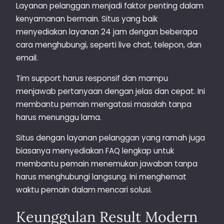
Layanan pelanggan menjadi faktor penting dalam
kenyamanan bermain. Situs yang baik
menyediakan layanan 24 jam dengan beberapa
cara menghubungi, seperti live chat, telepon, dan
email.
Tim support harus responsif dan mampu
menjawab pertanyaan dengan jelas dan cepat. Ini
membantu pemain mengatasi masalah tanpa
harus menunggu lama.
Situs dengan layanan pelanggan yang ramah juga
biasanya menyediakan FAQ lengkap untuk
membantu pemain menemukan jawaban tanpa
harus menghubungi langsung. Ini menghemat
waktu pemain dalam mencari solusi.
Keunggulan Result Modern