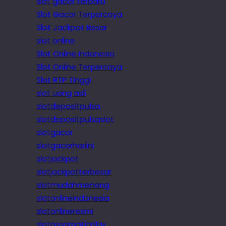
slot gacor terbaru
Slot Gacor Terpercaya
Slot Jackpot Besar
slot online
Slot Online Indonesia
Slot Online Terpercaya
Slot RTP Tinggi
slot uang asli
slotdepositpulsa
slotdepositpulsaslot
slotgacor
slotgacorhariini
slotjackpot
slotjackpotterbesar
slotmudahmenang
slotonlineindonesia
slotonlineresmi
slotpragmaticplay