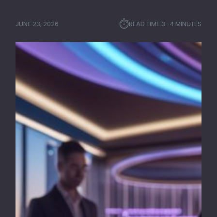
⏱︎
JUNE 23, 2026
READ TIME:
3–4 MINUTES