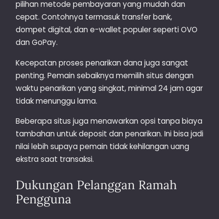
pilihan metode pembayaran yang mudah dan
cepat. Contohnya termasuk transfer bank,
dompet digital, dan e-wallet populer seperti OVO
dan GoPay.
Kecepatan proses penarikan dana juga sangat
penting. Pemain sebaiknya memilih situs dengan
waktu penarikan yang singkat, minimal 24 jam agar
tidak menunggu lama.
Beberapa situs juga menawarkan opsi tanpa biaya
tambahan untuk deposit dan penarikan. Ini bisa jadi
nilai lebih supaya pemain tidak kehilangan uang
ekstra saat transaksi.
Dukungan Pelanggan Ramah
Pengguna