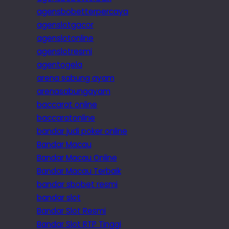
agensbobetterpercaya
agenslotgacor
agenslotonline
agenslotresmi
agentogela
arena sabung ayam
arenasabungayam
baccarat online
baccaratonline
bandar judi poker online
Bandar Macau
Bandar Macau Online
Bandar Macau Terbaik
bandar sbobet resmi
bandar slot
Bandar Slot Resmi
Bandar Slot RTP Tinggi