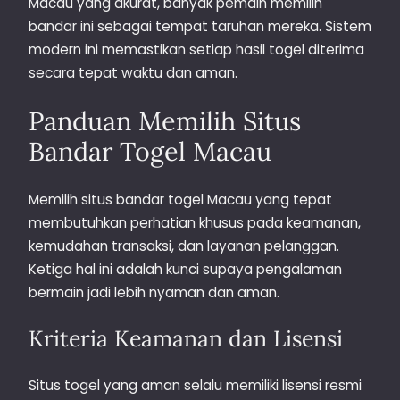
Macau yang akurat, banyak pemain memilih
bandar ini sebagai tempat taruhan mereka. Sistem
modern ini memastikan setiap hasil togel diterima
secara tepat waktu dan aman.
Panduan Memilih Situs
Bandar Togel Macau
Memilih situs bandar togel Macau yang tepat
membutuhkan perhatian khusus pada keamanan,
kemudahan transaksi, dan layanan pelanggan.
Ketiga hal ini adalah kunci supaya pengalaman
bermain jadi lebih nyaman dan aman.
Kriteria Keamanan dan Lisensi
Situs togel yang aman selalu memiliki lisensi resmi