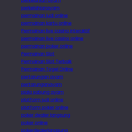
perkelahian ayam
perkelahianayam
permainan judi online
permainan kartu online
Permainan live casino interaktif
permainan live casino online
permainan poker online
Permainan Slot
Permainan Slot Terbaik
Permainan Togel Online
pertarungan ayam
pertarunganayam
piala sabung ayam
platform judi online
platform poker online
poker dealer langsung
poker online
pokerdealerlangsung