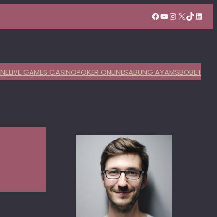
Facebook
YouTube
Instagram
X
TikTok
Linke
INE
LIVE GAMES CASINO
POKER ONLINE
SABUNG AYAM
SBOBET