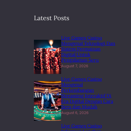
Latest Posts
Live Games Casino
Mengenal Teknologi Dan
Sistem Permainan
Digital Untuk
Pengalaman Seru
August 7, 2026
Live Games Casino
Mengenal
Perkembangan
Streaming Interaktif Di
Era Digital Dengan Cara
Seru dan Mudah
August 6, 2026
Live Games Casino