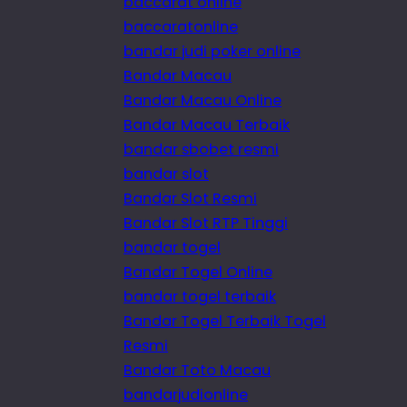
baccarat online
baccaratonline
bandar judi poker online
Bandar Macau
Bandar Macau Online
Bandar Macau Terbaik
bandar sbobet resmi
bandar slot
Bandar Slot Resmi
Bandar Slot RTP Tinggi
bandar togel
Bandar Togel Online
bandar togel terbaik
Bandar Togel Terbaik Togel
Resmi
Bandar Toto Macau
bandarjudionline