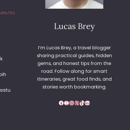
MINUTES
Lucas Brey
I’m Lucas Brey, a travel blogger
sharing practical guides, hidden
k
gems, and honest tips from the
road. Follow along for smart
bih
itineraries, great food finds, and
stories worth bookmarking.
 satu
Facebook
YouTube
Instagram
X
TikTok
LinkedIn