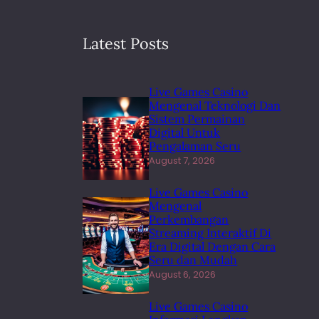
Latest Posts
Live Games Casino
Mengenal Teknologi Dan
Sistem Permainan
Digital Untuk
Pengalaman Seru
August 7, 2026
Live Games Casino
Mengenal
Perkembangan
Streaming Interaktif Di
Era Digital Dengan Cara
Seru dan Mudah
August 6, 2026
Live Games Casino