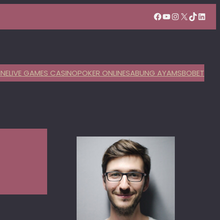
Facebook
YouTube
Instagram
X
TikTok
Linke
INE
LIVE GAMES CASINO
POKER ONLINE
SABUNG AYAM
SBOBET