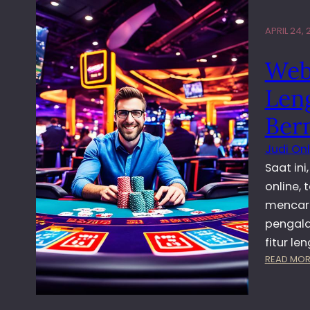
APRIL 24, 
Web
Len
Berm
Judi Onl
Saat in
online,
mencari
pengala
fitur l
READ MOR