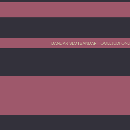
BANDAR SLOT
BANDAR TOGEL
JUDI ONL