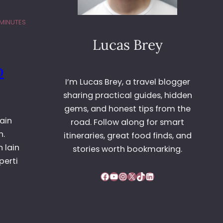
 MINUTES
Lucas Brey
o
I’m Lucas Brey, a travel blogger
sharing practical guides, hidden
gems, and honest tips from the
ain
road. Follow along for smart
n.
itineraries, great food finds, and
 lain
stories worth bookmarking.
perti
Facebook
YouTube
Instagram
X
TikTok
LinkedIn