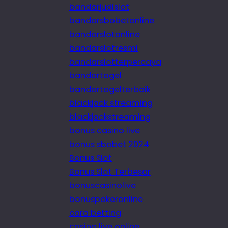
bandarjudislot
bandarsbobetonline
bandarslotonline
bandarslotresmi
bandarslotterpercaya
bandartogel
bandartogelterbaik
blackjack streaming
blackjackstreaming
bonus casino live
bonus sbobet 2024
Bonus Slot
Bonus Slot Terbesar
bonuscasinolive
bonuspokeronline
cara betting
casino live online